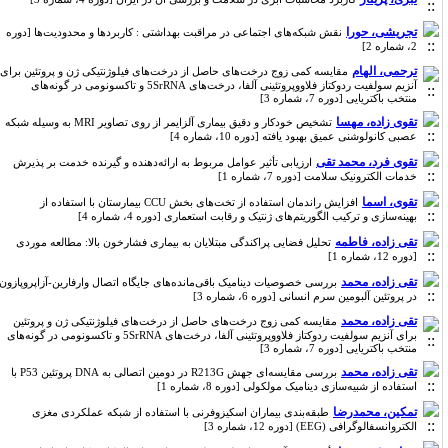
تجریشی، حورا
نقش شبکه‌های اجتماعی در مراقبت بهداشتی : کاربردها و محدودیت‌ها [دوره
2، شماره 2]
ترحمی، الهام
مقایسه کمی زوج درخت‌های حاصل از درخت‌های فیلوژنتیکی ژن و پروتئین برای
آنزیم سولفیت ردوکتاز فلاووپروتئینی آلفا، درخت‌های 5SrRNA و تاکسونومی در گونه‌های
منتخب باکتریایی [دوره 7، شماره 3]
تقوی زاده، مهسا
تشخیص خودکار و دقیق بیماری آلزایمر از روی تصاویر MRI به وسیله‌ شبکه
عصبی کانولوشنی عمیق بهبود یافته [دوره 10، شماره 4]
تقوی فرد، محمد تقی
ارزیابی تأثیر عوامل مربوط به ارائه‌دهنده و گیرنده خدمت بر پذیرش
خدمات الکترونیک سلامت [دوره 7، شماره 1]
تقوی، اسما
افزایش راندمان استفاده از تخت‌های بخش CCU بیمارستان با استفاده از
بهینه‌سازی و ترکیب الگوریتم‌های ژنتیک و رقابت استعماری [دوره 4، شماره 4]
تقی زاده، فاطمه
تحلیل فضایی پراکندگی مبتلایان به بیماری فشار‌خون بالا: مطالعه موردی
[دوره 12، شماره 1]
تقی زاده، محمد
بررسی خصوصیات دینامیک باقی‌مانده‌های جایگاه اتصال وارفارین-آزاپروپازون
در پروتئین آلبومین سرم انسانی [دوره 6، شماره 3]
تقی زاده، محمد
مقایسه کمی زوج درخت‌های حاصل از درخت‌های فیلوژنتیکی ژن و پروتئین
برای آنزیم سولفیت ردوکتاز فلاووپروتئینی آلفا، درخت‌های 5SrRNA و تاکسونومی در گونه‌های
منتخب باکتریایی [دوره 7، شماره 3]
تقی زاده، محمد
بررسی مقایسه‌ای جهش R213G در دومین اتصالی به DNA پروتئین P53 با
استفاده از شبیه‌سازی دینامیک مولکولی [دوره 8، شماره 1]
تمکین، محمدرضا
طبقه‌بندی بیماران اسکیزوفرنی با استفاده از شبکه عملکردی مغزی
الکتروانسفالوگرافی (EEG) [دوره 12، شماره 3]