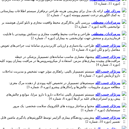
[دوره 11، شماره 3]
پیرزاد، علی
ارائه یک مدل برای پیش‌بینی هزینه طراحی نرم‌افزار سیستم اطلاعات بیمارستانی
به کمک الگوریتم درخت تصمیم پیوسته [دوره 7، شماره 2]
پیرمرادیان، مصطفی
بررسی تأثیر به‌کارگیری محیط واقعیت مجازی و تابلو کنترل هوشمند بر
توانبخشی بالاتنه [دوره 7، شماره 3]
پیرمرادیان، مصطفی
طراحی و ساخت محیط واقعیت ‌مجازی و دستکش پوشیدنی با قابلیت
فرمان‌پذیری و سنجش جهت توان‌بخشی به بیماران [دوره 7، شماره 2]
پیرنژاد، حبیب الله
طراحی، پیاده‌سازی و ارزیابی کاربردپذیری سامانۀ ثبت جراحی‌های تعویض
مفاصل زانو و لگن [دوره 6، شماره 3]
پیرنژاد، حبیب الله
پیشنهاد معماری مناسب سامانه‌های تصمیم‌یار پزشکی در حیطه
مراقبت‌های پیچیده بیماری‌های مزمن: استفاده از میکروسرویس‌ها در مراقبت بیماران پیوند کلیه
[دوره 5، شماره 4]
پیرنژاد، حبیب الله
سیستم تصمیم‌یار بالینی: راهکاری مؤثر جهت تشخیص و مدیریت تداخلات
دارو-آزمایش [دوره 7، شماره 4]
پیرنژاد، حبیب الله
سیستم‌های تصمیم‌یار در تخصیص کلیه پیوندی از دهنده مرگ مغزی:
مطالعه مروری ملزومات، چالش‌ها و راه‌کارهای پیشر‌و [دوره 9، شماره 3]
پیرنژاد، حبیب الله
سیستم تصمیم‌یار بالینی تداخلات دارو با دارو: مزایا، موانع و چالش‌های
پیش رو و استراتژی‌های غلبه بر آن‌ها [دوره 6، شماره 4]
پیرنژاد، حبیب الله
محتوا و ساختار پرونده های الکترونیک سلامت شخصی: یک مرور
سیستماتیک [دوره 7، شماره 1]
پیرنژاد، حبیب الله
پیش‌بینی زودهنگام بیماری آلزایمر توسط الگوریتم‌های یادگیری ماشین قابل
تفسیر [دوره 10، شماره 2]