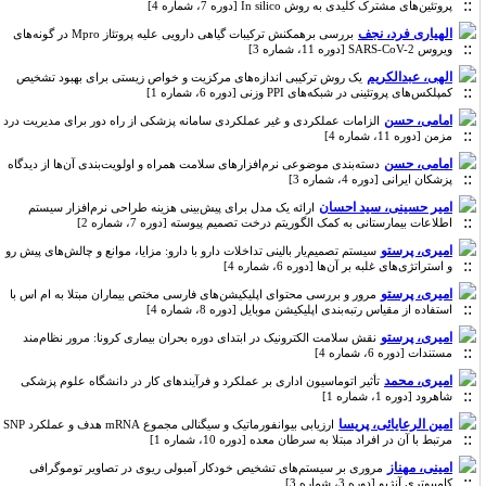
پروتئین‌های مشترک کلیدی به روش In silico [دوره 7، شماره 4]
الهیاری فرد، نجف
بررسی برهمکنش ترکیبات گیاهی دارویی علیه پروتئاز Mpro در گونه‌های
ویروس SARS-CoV-2 [دوره 11، شماره 3]
الهی، عبدالکریم
یک روش ترکیبی اندازه‌های مرکزیت و خواص زیستی برای بهبود تشخیص
کمپلکس‌های پروتئینی در شبکه‌های PPI وزنی [دوره 6، شماره 1]
امامی، حسن
الزامات عملکردی و غیر عملکردی سامانه پزشکی از راه دور برای مدیریت درد
مزمن [دوره 11، شماره 4]
امامی، حسن
دسته‌بندی موضوعی نرم‌افزارهای سلامت همراه و اولویت‌بندی آن‌ها از دیدگاه
پزشکان ایرانی [دوره 4، شماره 3]
امیر حسینی، سید احسان
ارائه یک مدل برای پیش‌بینی هزینه طراحی نرم‌افزار سیستم
اطلاعات بیمارستانی به کمک الگوریتم درخت تصمیم پیوسته [دوره 7، شماره 2]
امیری، پرستو
سیستم تصمیم‌یار بالینی تداخلات دارو با دارو: مزایا، موانع و چالش‌های پیش رو
و استراتژی‌های غلبه بر آن‌ها [دوره 6، شماره 4]
امیری، پرستو
مرور و بررسی محتوای اپلیکیشن‌های فارسی مختص بیماران مبتلا به ام اس با
استفاده از مقیاس رتبه‌بندی اپلیکیشن موبایل [دوره 8، شماره 4]
امیری، پرستو
نقش سلامت الکترونیک در ابتدای دوره بحران بیماری کرونا: مرور نظام‌مند
مستندات [دوره 6، شماره 4]
امیری، محمد
تأثیر اتوماسیون اداری بر عملکرد و فرآیندهای کار در دانشگاه علوم پزشکی
شاهرود [دوره 1، شماره 1]
امین الرعایائی، پریسا
ارزیابی بیوانفورماتیک و سیگنالی مجموع mRNA هدف و عملکرد SNP
مرتبط با آن در افراد مبتلا به سرطان معده [دوره 10، شماره 1]
امینی، مهناز
مروری بر سیستم‌های تشخیص خودکار آمبولی ریوی در تصاویر توموگرافی
کامپیوتری آنژیو [دوره 3، شماره 3]