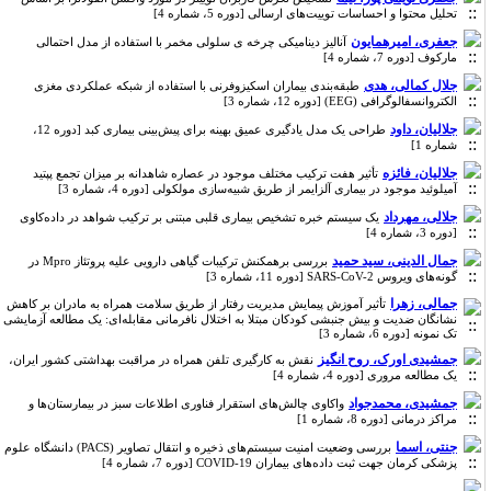
تحلیل محتوا و احساسات توییت‌های ارسالی [دوره 5، شماره 4]
جعفری، امیرهمایون
آنالیز دینامیکی چرخه ی سلولی مخمر با استفاده از مدل احتمالی
مارکوف [دوره 7، شماره 4]
جلال کمالی، هدی
طبقه‌بندی بیماران اسکیزوفرنی با استفاده از شبکه عملکردی مغزی
الکتروانسفالوگرافی (EEG) [دوره 12، شماره 3]
جلالیان، داود
طراحی یک مدل یادگیری عمیق بهینه برای پیش‌بینی بیماری کبد [دوره 12،
شماره 1]
جلالیان، فائزه
تأثیر هفت ترکیب مختلف موجود در عصاره شاهدانه بر میزان تجمع پپتید
آمیلوئید موجود در بیماری آلزایمر از طریق شبیه‌سازی مولکولی [دوره 4، شماره 3]
جلالی، مهرداد
یک سیستم خبره تشخیص بیماری قلبی مبتنی بر ترکیب شواهد در داده‌کاوی
[دوره 3، شماره 4]
جمال الدینی، سید حمید
بررسی برهمکنش ترکیبات گیاهی دارویی علیه پروتئاز Mpro در
گونه‌های ویروس SARS-CoV-2 [دوره 11، شماره 3]
جمالی، زهرا
تأثیر آموزش پیمایش مدیریت رفتار از طریق سلامت همراه به مادران بر کاهش
نشانگان ضدیت و بیش جنبشی کودکان مبتلا به اختلال نافرمانی مقابله‌ای: یک مطالعه آزمایشی
تک نمونه [دوره 6، شماره 3]
جمشیدی اورک، روح انگیز
نقش به کارگیری تلفن همراه در مراقبت بهداشتی کشور ایران،
یک مطالعه مروری [دوره 4، شماره 4]
جمشیدی، محمدجواد
واکاوی چالش‌های استقرار فناوری اطلاعات سبز در بیمارستان‌ها و
مراکز درمانی [دوره 8، شماره 1]
جنتی، اسما
بررسی وضعیت امنیت سیستم‌های ذخیره و انتقال تصاویر (PACS) دانشگاه علوم
پزشکی کرمان جهت ثبت داده‌های بیماران COVID-19 [دوره 7، شماره 4]