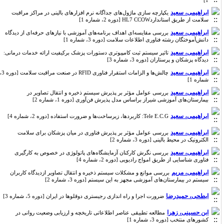
1]
ابراهیمی، سعید
یکپارچه سازی ماژول‌های جداگانه نرم افزارهای بالینی در مراکز مراقبت
سلامت از طریق استانداردHL7 CCOW [دوره 2، شماره 1]
ابراهیمی، سعید
بررسی مقایسه‌ای اهداف برنامه‌های آموزشی با نیازهای حرفه‌ای از دیدگاه
دانش‌آموختگان رشته فناوری اطلاعات سلامت [دوره 3، شماره 1]
ابراهیمی، سعید
تاثیر سیستم ثبت کامپیوتری دستورات پزشک برکیفیت ارائه خدمات درمانی:
دیدگاه پزشکان و پرستاران [دوره 3، شماره 3]
ابراهیمی، سعید
چالش‌ها و الزامات استقرار فناوری RFID در صنعت مراقبت سلامت [دوره 3،
شماره 1]
ابراهیمی، سعید
بررسی عوامل مؤثر بر پذیرش سیستم ذخیره و انتقال تصاویر در
بیمارستان‌های آموزشی شیراز براساس مدل پذیرش فن‌آوری [دوره 1، شماره 2]
ابراهیمی، سعید
Tele E.C.G: کاربردها، زیرساخت‌ها و ضرورت استفاده [دوره 2، شماره 4]
ابراهیمی، سعید
بررسی عوامل مؤثر بر پذیرش فناوری در میان پزشکان برای سلامت
الکترونیک در محیط بالینی [دوره 3، شماره 2]
ابراهیمی، سعید
بررسی نگرش کارکنان آزمایشگاه‌های پاتولوژی در خصوص به کارگیری
فناوری شناسایی از طریق امواج رادیویی [دوره 2، شماره 4]
ابراهیمی، مریم
بررسی موانع و مشکلات سیستم ذخیره و انتقال تصاویر ازدیدگاه کاربران
سیستم در بیمارستان‌های آموزشی مجهز به این سیستم [دوره 3، شماره 2]
ابطحی، حمیدرضا
ضرورت اجرا و راه اندازی رجیستری دوقلوها در ایران [دوره 5، شماره 3]
ابن حسینی، زهرا
مطالعه تطبیقی عناصر اطلاعاتی تاریخچه و ارزیابی وضعیت روانی در
کشورهای منتخب [دوره 3، شماره 1]