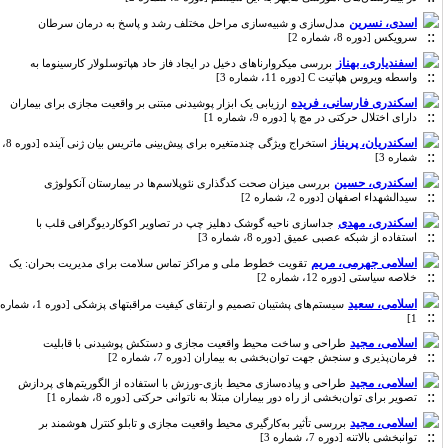
اسدی، نسرین
مدل‌سازی و شبیه‌سازی مراحل مختلف رشد و پاسخ به درمان سرطان
سرویکس [دوره 8، شماره 2]
اسفندیاری، بهناز
بررسی میکروارناهای دخیل در ایجاد فاز حاد هپاتوسلولار کارسینوما به
واسطه ویروس هپاتیت C [دوره 11، شماره 3]
اسکندری فارسانی، فریده
ارزیابی یک ابزار پوشیدنی مبتنی بر واقعیت مجازی برای بیماران
دارای اختلال حرکتی در مچ پا [دوره 9، شماره 1]
اسکندریان، پریناز
استخراج ویژگی چندمتغیره برای پیش‌بینی ماتریس بیان ژنی آینده [دوره 8،
شماره 3]
اسکندری، حسین
بررسی میزان صحت کدگذاری نئوپلاسم‌ها در بیمارستان آنکولوژی
سیدالشهداء اصفهان [دوره 2، شماره 2]
اسکندری، مهدی
جداسازی ناحیه گوشک دهلیز چپ در تصاویر اکوکاردیوگرافی قلب با
استفاده از شبکه عصبی عمیق [دوره 8، شماره 3]
اسلامی جهرمی، مریم
تقویت خطوط ملی و مراکز تماس سلامت برای مدیریت بحران: یک
خلاصه سیاستی [دوره 12، شماره 2]
اسلامی، سعید
سیستم‌های پشتیبان تصمیم و ارتقای کیفیت مراقبتهای پزشکی [دوره 1، شماره
1]
اسلامی، مجید
طراحی و ساخت محیط واقعیت ‌مجازی و دستکش پوشیدنی با قابلیت
فرمان‌پذیری و سنجش جهت توان‌بخشی به بیماران [دوره 7، شماره 2]
اسلامی، مجید
طراحی و پیاده‌سازی محیط بازی-ورزش با استفاده از الگوریتم‌های پردازش
تصویر برای توان‌بخشی از راه دور بیماران مبتلا به ناتوانی حرکتی [دوره 8، شماره 1]
اسلامی، مجید
بررسی تأثیر به‌کارگیری محیط واقعیت مجازی و تابلو کنترل هوشمند بر
توانبخشی بالاتنه [دوره 7، شماره 3]