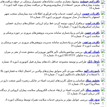
باقرزاده، جمشید
پیشنهاد معماری مناسب سامانه‌های تصمیم‌یار پزشکی در حیطه مراقبت‌های
پیچیده بیماری‌های مزمن: استفاده از میکروسرویس‌ها در مراقبت بیماران پیوند کلیه [دوره 5،
شماره 4]
باقریان، حسین
ارزیابی کیفیت خدمات واحد فن‌آوری اطلاعات سه بیمارستان منتخب شهر
اصفهان با استفاده از مدل سروپرف غیروزنی [دوره 10، شماره 4]
باقری، ایوب
نرم‌افزار آزمون دونیمه کردن خط برای ارزیابی عملکردهای دیداری- فضایی
بیماران اسکیزوفرنیا [دوره 7، شماره 3]
باقری، حسن
طراحی و پیاده‌سازی سامانه مدیریت پژوهش‌های مروری در حوزه پزشکی و
سلامت [دوره 9، شماره 4]
باقری، مرتضی
طراحی و پیاده‌سازی سامانه مدیریت پژوهش‌های مروری در حوزه پزشکی و
سلامت [دوره 9، شماره 4]
بامداد، کورش
بررسی بیوانفورماتیکی تأثیر فاکتور نورون‌زایی مشتق ‌شده از مغز بر میزان
بیان ژن در رده سلولی SH-SY5Y [دوره 6، شماره 1]
باوفا، بابک
طراحی و توسعه مجموعه حداقل داده‌های بیماری فنیل کتونوری [دوره 8، شماره
1]
بایبوردی، الهه
مطالعه‌ موردی تأثیر سوابق بیماری‌های والدین در احتمال ابتلاء به فشارخون بالا
با استفاده از تکنیک‌های داده‌کاوی [دوره 7، شماره 4]
بخشم، میلاد
شناسایی و تحلیل کاربردهای اینترنت اشیاء در چابکی زنجیره تأمین صنعت دارو در
پساکرونا [دوره 10، شماره 1]
بخشم، میلاد
تأثیر اینترنت اشیاء بر ارتقاء خدمات الکترونیکی سلامت بیماران کرونایی از دیدگاه
کادر درمان [دوره 8، شماره 2]
بدیع، علی
بررسی عوامل مؤثر بر پذیرش خدمات سلامت همراه توسط پزشکان [دوره 6،
شماره 2]