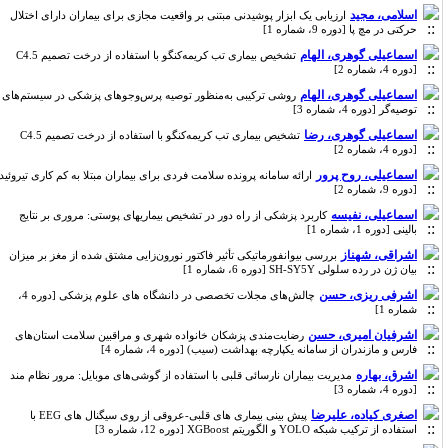
اسلامی، مجید
ارزیابی یک ابزار پوشیدنی مبتنی بر واقعیت مجازی برای بیماران دارای اختلال
حرکتی در مچ پا [دوره 9، شماره 1]
اسماعیلی گوهری، الهام
تشخیص بیماری تب کریمه‌کنگو با استفاده از درخت تصمیم C4.5
[دوره 4، شماره 2]
اسماعیلی گوهری، الهام
روشی ترکیبی به‌منظور توصیه پرس‌وجوهای پزشکی در سیستم‌های
توصیه‌گر [دوره 4، شماره 3]
اسماعیلی گوهری، رضا
تشخیص بیماری تب کریمه‌کنگو با استفاده از درخت تصمیم C4.5
[دوره 4، شماره 2]
اسماعیلی، روح پرور
ارائه سامانه پرونده سلامت فردی برای بیماران مبتلا به کم کاری تیروئید
[دوره 9، شماره 2]
اسماعیلی، نفیسه
کاربرد پزشکی از راه دور در تشخیص بیماری­های پوستی: مروری بر نتایج
بالینی [دوره 1، شماره 1]
اشراقی، شهناز
بررسی بیوانفورماتیکی تأثیر فاکتور نورون‌زایی مشتق ‌شده از مغز بر میزان
بیان ژن در رده سلولی SH-SY5Y [دوره 6، شماره 1]
اشرفی ریزی، حسن
چالش‌های مجلات تخصصی در دانشگاه های علوم پزشکی [دوره 4،
شماره 1]
اشرفیان امیری، حسن
رضایت‌مندی پزشکان خانواده شهری و مراقبین سلامت استان‌های
فارس و مازندران از سامانه یکپارچه بهداشت (سیب) [دوره 4، شماره 4]
اشرق، بهاره
مدیریت بیماران نارسائی قلبی با استفاده از گوشی‌های موبایل: مرور نظام مند
[دوره 4، شماره 3]
اصغری کیاده، علیرضا
پیش ‎بینی بیماری‎ های قلبی-عروقی از روی سیگنال‎ های EEG با
استفاده از ترکیب شبکه YOLO و الگوریتم XGBoost [دوره 12، شماره 3]