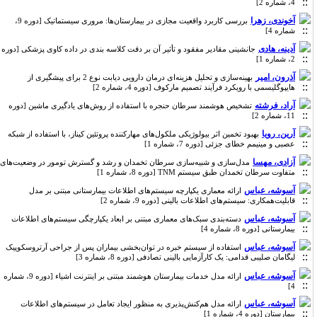
4، شماره 2]
آخوندی، زهرا
بررسی کاربرد واقعیت مجازی در بیمارستان‌ها: مروری سیستماتیک [دوره 9،
شماره 4]
آدینه، هادی
جانشینی مقادیر مفقود و تأثیر آن بر دقت کلاسه بندی در داده کاوی پزشکی [دوره
2، شماره 1]
آذرون، امیر
بهینه‌سازی و تحلیل هزینه‌ای درمان دارویی دیابت نوع 2 برای پیشگیری از
هایپوگلیسمی با رویکرد فرآیند تصمیم ‌مارکوف [دوره 4، شماره 2]
آراد، فرشته
تشخیص هوشمند سرطان حنجره با استفاده از روش‌های یادگیری ماشین [دوره
11، شماره 2]
آرین، رویا
بهبود تخمین اثر بیولوژیکی ملکول‌های مهارکننده پروتئین کیناز، با استفاده از شبکه
عصبی و مینیمم خطای جزئی [دوره 7، شماره 1]
آزادی، مهسا
مدل‌سازی و شبیه‌سازی سرطان تخمدان و رشد و گسترش تومور در وضعیت‌های
متفاوت سرطان تخمدان طبق سیستم TNM [دوره 8، شماره 1]
آسوشه، عباس
ارائه معماری یکپارچه سیستم‌های اطلاعات بیمارستانی مبتنی بر مدل
قابلیت‌همکاری: سیستم‌های اطلاعات بالینی [دوره 9، شماره 2]
آسوشه، عباس
دسته‌بندی سبک‌های معماری مبتنی بر ابعاد یکپارچگی سیستم‌‌های اطلاعات
بیمارستانی [دوره 8، شماره 4]
آسوشه، عباس
استفاده از سیستم خبره در توان‌بخشی بیماران پس از جراحی آرتروسکوپیک
لیگامان صلیبی قدامی: یک کارآزمایی بالینی تصادفی [دوره 8، شماره 3]
آسوشه، عباس
ارائه مدل خدمات بیمارستان هوشمند مبتنی بر اینترنت اشیاء [دوره 9، شماره
4]
آسوشه، عباس
ارائه مدل هم‌کنش‌پذیری به منظور ایجاد تعامل در سیستم‌های اطلاعات
بیمارستان [دوره 4، شماره 1]