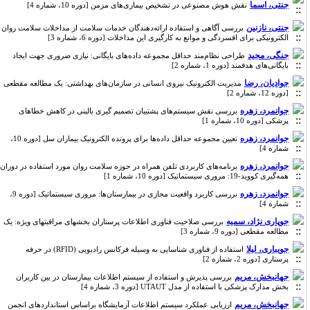
جنتی، اسما
نقش هوش مصنوعی در تشخیص بیماری‌های مزمن [دوره 10، شماره 4]
جنتی، نازنین
بررسی آگاهی و استفاده ارائه‌دهندگان خدمات سلامت از مداخلات سلامت روان
الکترونیکی برای افسردگی و موانع به کارگیری این مداخلات [دوره 6، شماره 3]
جنگی، مجید
طراحی نظام‌مند حداقل مجموعه داده‌های بایگانی: نیازی ضروری جهت ایجاد
بایگانی‌های هدفمند [دوره 1، شماره 2]
جوادیان، رضا
مدیریت الکترونیک نیروی انسانی در سازمان‌های بهداشتی: یک مطالعه مقطعی
[دوره 12، شماره 2]
جوانمرد، زهره
بررسی نقش سیستم‌های پشتیبان تصمیم گیری بالینی در کاهش خطاهای
پزشکی [دوره 10، شماره 1]
جوانمرد، زهره
تعیین مجموعه حداقل داده‌ها برای پرونده الکترونیک بیماران سل [دوره 10،
شماره 4]
جوانمرد، زهره
برنامه‌های کاربردی تلفن ‌همراه در حوزه سلامت ‌روان مورد استفاده در دوران
همه‌گیری کووید-19: مروری سیستماتیک [دوره 10، شماره 1]
جوانمرد، زهره
بررسی کاربرد واقعیت مجازی در بیمارستان‌ها: مروری سیستماتیک [دوره 9،
شماره 4]
جوپاری نژاد، سمیه
بررسی صلاحیت فناوری اطلاعات پرستاران بخشهای مراقبتهای ویژه: یک
مطالعه مقطعی [دوره 9، شماره 3]
جویباری، لیلا
استفاده از فناوری شناسایی به وسیله فرکانس رادیویی (RFID) در حرفه
پرستاری [دوره 2، شماره 2]
جهانبخش، مریم
بررسی پذیرش و استفاده از سیستم‌ اطلاعات بیمارستان در بین کاربران
بخش مدارک پزشکی با استفاده از مدل UTAUT [دوره 3، شماره 4]
جهانبخش، مریم
ارزیابی عملکرد سیستم اطلاعات آزمایشگاه براساس استانداردهای انجمن