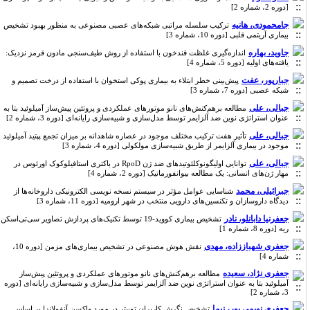
[دوره 2، شماره 2]
جامحمودی، هانیه
ترکیب سلسله مراتبی شبکه‌های عصبی مصنوعی به منظور بهبود تشخیص
بیماری آریتمی قلبی [دوره 10، شماره 3]
جاوید، بهاره
اندازه‌گیری غلظت قند‌خون با استفاده از روش طیف‌سنجی مادون قرمز نزدیک:
یافته‌های اولیه [دوره 5، شماره 4]
جبارپور، عفت
پیش‌بینی خطر ابتلاء به بیماری پوکی استخوان با استفاده از درخت تصمیم و
شبکه عصبی [دوره 7، شماره 3]
جبالی، علی
مطالعه برهم‌کنش‌های نانو موتورهای عملکردی و پروتئین پیش‌ساز آمیلوئید بتا به
عنوان استراتژی نوین ضد آلزایمر توسط مدل‌سازی و شبیه‌سازی رایانه‌ای [دوره 3، شماره 2]
جبالی، علی
تأثیر هفت ترکیب مختلف موجود در عصاره شاهدانه بر میزان تجمع پپتید آمیلوئید
موجود در بیماری آلزایمر از طریق شبیه‌سازی مولکولی [دوره 4، شماره 3]
جبالی، علی
توانایی اولیگونوکلئوتیدهای ضد ژن RpoD در باکتری استافیلوکوک اورئوس در
مهار ژن‌های انسانی: یک مطالعه بیوانفورماتیک [دوره 2، شماره 4]
جبرائیلی، محمد
شناسایی عوامل مؤثر در سیستم نسخه نویسی الکترونیکی داروخانه‌‌‌ها از
دیدگاه داروسازان و تکنسین‌‌‌های دارویی منتخب در شهر ارومیه [دوره 11، شماره 3]
جعفرنیا دابانلو، نادر
تشخیص بیماری کووید-19 توسط تکنیک‌های پردازش تصاویر سی‌تی‌اسکن
ریه [دوره 8، شماره 1]
جعفری شهباززاده، مهدی
نقش هوش مصنوعی در تشخیص بیماری‌های مزمن [دوره 10،
شماره 4]
جعفری نژاد، سعیده
مطالعه برهم‌کنش‌های نانو موتورهای عملکردی و پروتئین پیش‌ساز
آمیلوئید بتا به عنوان استراتژی نوین ضد آلزایمر توسط مدل‌سازی و شبیه‌سازی رایانه‌ای [دوره
3، شماره 2]
جعفری نویمی پور، نیما
تشخیص نگرش کاربران توییتر در مورد واکسن آنفولانزا بر اساس