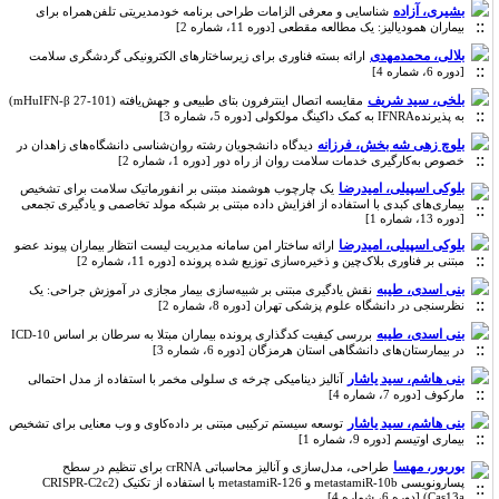
بشیری، آزاده
شناسایی و معرفی الزامات طراحی برنامه خودمدیریتی تلفن‌همراه برای
بیماران همودیالیز: یک مطالعه مقطعی [دوره 11، شماره 2]
بلالی، محمدمهدی
ارائه بسته فناوری برای زیرساختارهای الکترونیکی گردشگری سلامت
[دوره 6، شماره 4]
بلخی، سید شریف
مقایسه اتصال اینترفرون ‌بتای طبیعی و جهش‌یافته (mHuIFN-β 27-101)
به پذیرندهIFNRA به کمک داکینگ مولکولی [دوره 5، شماره 3]
بلوچ زهی شه بخش، فرزانه
دیدگاه دانشجویان رشته روان‌شناسی دانشگاه‌های زاهدان در
خصوص به‌کارگیری خدمات سلامت روان از راه دور [دوره 1، شماره 2]
بلوکی اسپیلی، امیدرضا
یک چارچوب هوشمند مبتنی بر انفورماتیک سلامت برای تشخیص
بیماری‌های کبدی با استفاده از افزایش داده مبتنی بر شبکه مولد تخاصمی و یادگیری تجمعی
[دوره 13، شماره 1]
بلوکی اسپیلی، امیدرضا
ارائه ساختار امن سامانه مدیریت لیست انتظار بیماران پیوند عضو
مبتنی بر فناوری بلاک‌چین و ذخیره‌سازی توزیع شده پرونده [دوره 11، شماره 2]
بنی اسدی، طیبه
نقش یادگیری مبتنی بر شبیه‌سازی بیمار مجازی در آموزش جراحی: یک
نظرسنجی در دانشگاه علوم پزشکی تهران [دوره 8، شماره 2]
بنی اسدی، طیبه
بررسی کیفیت کدگذاری پرونده بیماران مبتلا به سرطان بر اساس ICD-10
در بیمارستان‌های دانشگاهی استان هرمزگان [دوره 6، شماره 3]
بنی هاشم، سید یاشار
آنالیز دینامیکی چرخه ی سلولی مخمر با استفاده از مدل احتمالی
مارکوف [دوره 7، شماره 4]
بنی هاشم، سید یاشار
توسعه سیستم ترکیبی مبتنی بر داده‌کاوی و وب معنایی برای تشخیص
بیماری اوتیسم [دوره 9، شماره 1]
بوربور، مهسا
طراحی، مدل‌سازی و آنالیز محاسباتی crRNA برای تنظیم در سطح
پسارونویسی metastamiR-10b و metastamiR-126 با استفاده از تکنیک (CRISPR-C2c2
(Cas13a [دوره 6، شماره 4]