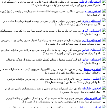
اصفهانیان، فاطمه
بهینه‌سازی و تحلیل هزینه‌ای درمان دارویی دیابت نوع 2 برای پیشگیری از
هایپوگلیسمی با رویکرد فرآیند تصمیم ‌مارکوف [دوره 4، شماره 2]
اصلانی، نسیم
بررسی عملکرد بخش مدیریت اطلاعات سلامت بیمارستان ولیعصر (عج) [دوره
4، شماره 2]
اطمینانی، کبری
تعیین مهم‌ترین عوامل مؤثر بر سرطان پوست غیرملانومایی با استفاده از
الگوریتم‌های داده کاوی [دوره 4، شماره 1]
اطمینانی، کبری
بررسی عوامل مرتبط با طول مدت اقامت بیمارستانی: یک مرور سیستماتیک
[دوره 1، شماره 2]
اطمینانی، کبری
برازش مدل‌های هوش مصنوعی و آمار کلاسیک سری زمانی جهت پیش‌بینی
تعداد بیماران بستری بیمارستان‌ها [دوره 5، شماره 1]
اطمینان، عباس
بررسی تأثیر ارسال پیامک‌های آموزشی بر خود مراقبتی در بیماران فشارخون
بالای کلینیک فشارخون شهر کرمان [دوره 8، شماره 3]
اطمینان، عباس
ارزیابی کیفیت محتوا و میزان تکمیل خلاصه پرونده‌ها از دیدگاه پزشکان
[دوره 9، شماره 2]
اعتمادی، سینا
بررسی نقش داشبورد مدیریتی الکترونیک در بهبود کیفیت خدمات ارائه شده در
اتاق‌های عمل: یک مرور نظام‌مند [دوره 8، شماره 2]
اعظمی، محمد
بررسی تأثیر ارائه اطلاعات سلامت مبتنی بر وب بر بار مراقبتی مراقبین
خانوادگی بیماران مبتلا به دمانس [دوره 4، شماره 3]
افخمی، شکوفه
واکاوی علل کسورات بیمه‌ای ناشی از نقص مستندسازی بالینی: تمرکز بر
ابعاد کیفیت داده‌ها [دوره 12، شماره 2]
افرازنده، سارا
بررسی موانع و مشکلات سیستم ذخیره و انتقال تصاویر ازدیدگاه کاربران
سیستم در بیمارستان‌های آموزشی مجهز به این سیستم [دوره 3، شماره 2]
افراسیابی، مه لقا
پیش بینی بیماری آلزایمر با استفاده از شبکه عصبی عمیق و الگوریتم