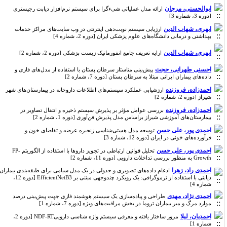
ابوالحسنی، مرجان
ارائه مدل عملیاتی شی‌ءگرا برای سیستم نرم‌افزار دیابت رجیستری
[دوره 3، شماره 3]
ابهری، شهاب الدین
ارزیابی سیستم نوبت‌دهی اینترنتی در وب سایت‌های مراکز خدمات
بهداشتی و درمانی دانشگاه‌های علوم پزشکی ایران [دوره 2، شماره 4]
ابهری، شهاب الدین
ارایه تعریف جامع انفورماتیک زیست پزشکی [دوره 2، شماره 2]
احسنی طهرانی، حجت
پیش‌بینی متاستاز سرطان پستان با استفاده از مدل‌های فازی و
داده‌های بیماران ایرانی مبتلا به سرطان پستان [دوره 7، شماره 2]
احمدزاده، فروزنده
ارزشیابی عملکرد سیستم‌های اطلاعات داروخانه در بیمارستان‌های شهر
شیراز [دوره 2، شماره 2]
احمدزاده، فروزنده
بررسی عوامل مؤثر بر پذیرش سیستم ذخیره و انتقال تصاویر در
بیمارستان‌های آموزشی شیراز براساس مدل پذیرش فن‌آوری [دوره 1، شماره 2]
احمدی پور، علی حسن
توسعه مدل هستی‌شناسی زنجیره عرضه و تقاضای خون و
فرآورده‌های خونی در ایران [دوره 12، شماره 3]
احمدی پور، علی حسن
تحلیل قوانین ارتباطی در تجویز داروها با استفاده از الگوریتم FP-
Growth به منظور بررسی تداخلات دارویی [دوره 11، شماره 2]
احمدی راد، زهرا
ادغام داده‌های تصویری و جدولی در یک مدل سیامی برای طبقه‌بندی بیماران
دیابتی با استفاده از ترموگرافی: یک رویکرد چندوجهی مبتنی بر EfficientNetB3 [دوره 12،
شماره 4]
احمدی نژاد، مهدی
طراحی و پیاده‌سازی یک سیستم هوشمند فازی جهت پیش‌بینی درصد
موارد مرگ و میر بیماران تروما در بخش مراقبت‌های ویژه [دوره 7، شماره 1]
احمدیان، لیلا
مرور ساختار یافته و معرفی سیستم واژه شناسی داروییNDF-RT [دوره 2،
شماره 1]