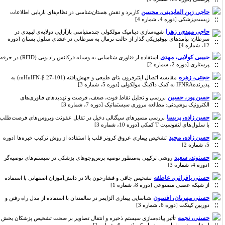
حاجی زین العابدینی، محسن
کاربرد و نقش هستان‌شناسی در نظام‌های بازیابی اطلاعات
زیست‌پزشکی [دوره 4، شماره 4]
حاجی مهدی، زهرا
شبیه‌سازی دینامیک مولکولی چندمقیاسی بازآرایی دولایه‌ی لیپیدی در
سرطان: پیامدهای بیوفیزیکی گذار از حالت نرمال به سرطانی در غشای سلول پستان [دوره
12، شماره 4]
حبیبی کولایی، مهدی
استفاده از فناوری شناسایی به وسیله فرکانس رادیویی (RFID) در حرفه
پرستاری [دوره 2، شماره 2]
حجتی، زهره
مقایسه اتصال اینترفرون ‌بتای طبیعی و جهش‌یافته (mHuIFN-β 27-101) به
پذیرندهIFNRA به کمک داکینگ مولکولی [دوره 5، شماره 3]
حسن پور، حسین
بررسی و تحلیل نقاط قوت، ضعف، فرصت و تهدیدهای فناوری‌های
الکترونیک پوشیدنی: مطالعه مروری سیستماتیک [دوره 7، شماره 3]
حسن زاده، پریسا
بررسی مسیرهای سیگنالی دخیل در تقابل عفونت ویروس‌های فرصت‌طلب
با سلول‌های لنفوسیت T کمکی [دوره 10، شماره 3]
حسن زاده، مجید
تشخیص بیماری عروق کرونر قلب با استفاده از روش ترکیب خبره‌ها [دوره
5، شماره 2]
حسنوند، سعید
روشی ترکیبی به‌منظور توصیه پرس‌وجوهای پزشکی در سیستم‌های توصیه‌گر
[دوره 4، شماره 3]
حسنی بافرانی، عاطفه
تشخیص چاقی و فشار‌خون بالا در دانش‌آموزان اصفهانی با استفاده
از شبکه عصبی مصنوعی [دوره 8، شماره 1]
حسنی مهربان، افسون
شناسایی بیماری آلزایمر در سالمندان با استفاده از مدل راه رفتن و
دوربین کینکت [دوره 6، شماره 3]
حسنی، نجمه
تأثیر پیاده‌سازی سیستم ذخیره و انتقال تصاویر بر صحت تشخیص پزشکان بخش