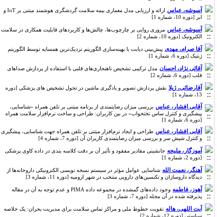
آسوشه، عباس
ارائه و ارزیابی مدل معماری بیمه سلامت گردشگری هوشمند مبتنی بر IoT و
ابر [دوره 10، شماره 1]
آسوشه، عباس
مروری روایی بر چارچوب‌ها، چالش‌ها و کاربردهای قابلیت ‌همکاری در سلامت
الکترونیک [دوره 10، شماره 2]
آقا صرام، مهدی
پیش‌بینی دیابت با بهینه‌سازی الگوریتم نزدیک‌ترین همسایه توسط الگوریتم
ژنتیک [دوره 6، شماره 1]
آقائی نژاد، احسان
مدل ترکیبی تشخیص ناهنجاری‌های قلبی با استفاده از پردازش صداهای
قلب [دوره 6، شماره 2]
آقارضائی، ژیلا
نقش پردازش تصویر و یادگیری ماشین در تحول تشخیص های پزشکی [دوره
13، شماره 1]
آقایی افشار، عباس
بررسی میزان رضایتمندی از برنامه مبتنی بر تلفن همراه «‌شناسایی،
پیشگیری و کنترل ساس تختخواب» در بین کاربران: طراحی و ساخت نرم‌افزار سلامت همراه
[دوره 6، شماره 1]
آقایی افشار، عباس
طراحی و ایجاد نرم‌افزار مبتنی بر تلفن همراه جهت شناسایی، پیشگیری
و کنترل شپش سر و بررسی میزان رضایتمندی کاربران آن [دوره 7، شماره 4]
آموزگار، ملیحه
جانشینی مقادیر مفقود و تأثیر آن بر دقت کلاسه بندی در داده کاوی پزشکی
[دوره 2، شماره 1]
آهنگر، نعمت الله
شناسایی عوامل مؤثر در سیستم نسخه نویسی الکترونیکی داروخانه‌‌‌ها از
دیدگاه داروسازان و تکنسین‌‌‌های دارویی منتخب در شهر ارومیه [دوره 11، شماره 3]
آهوز، فاطمه
وجود داده‌های گمشده در مجموعه داده PIMA و عدم توجه به آن در مقاله
پذیرفته شده در آن مجله [دوره 7، شماره 3]
آیت اللهی، هاله
تقویت خطوط ملی و مراکز تماس سلامت برای مدیریت بحران: یک خلاصه
سیاستی [دوره 12، شماره 2]