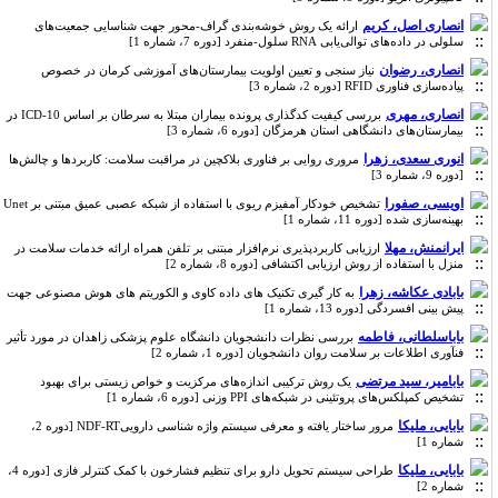
انصاری اصل، کریم
ارائه یک روش خوشه‌بندی گراف-محور جهت شناسایی جمعیت‌های
سلولی در داده‌های توالی‌یابی RNA سلول-منفرد [دوره 7، شماره 1]
انصاری، رضوان
نیاز سنجی و تعیین اولویت بیمارستان‌های آموزشی کرمان در خصوص
پیاده‌سازی فناوری RFID [دوره 2، شماره 3]
انصاری، مهری
بررسی کیفیت کدگذاری پرونده بیماران مبتلا به سرطان بر اساس ICD-10 در
بیمارستان‌های دانشگاهی استان هرمزگان [دوره 6، شماره 3]
انوری سعدی، زهرا
مروری روایی بر فناوری بلاکچین در مراقبت سلامت: کاربردها و چالش‌ها
[دوره 9، شماره 3]
اویسی، صفورا
تشخیص خودکار آمفیزم ریوی با استفاده از شبکه عصبی عمیق مبتنی بر Unet
بهینه‌سازی شده [دوره 11، شماره 1]
ایرانمنش، مهلا
ارزیابی کاربردپذیری نرم‌افزار مبتنی بر تلفن همراه ارائه خدمات سلامت در
منزل با استفاده از روش ارزیابی اکتشافی [دوره 8، شماره 2]
بابادی عکاشه، زهرا
به کار گیری تکنیک های داده کاوی و الکوریتم های هوش مصنوعی جهت
پیش بینی افسردگی [دوره 13، شماره 1]
باباسلطانی، فاطمه
بررسی نظرات دانشجویان دانشگاه علوم پزشکی زاهدان در مورد تأثیر
فنآوری اطلاعات بر سلامت روان دانشجویان [دوره 1، شماره 2]
بابامیر، سید مرتضی
یک روش ترکیبی اندازه‌های مرکزیت و خواص زیستی برای بهبود
تشخیص کمپلکس‌های پروتئینی در شبکه‌های PPI وزنی [دوره 6، شماره 1]
بابایی، ملیکا
مرور ساختار یافته و معرفی سیستم واژه شناسی داروییNDF-RT [دوره 2،
شماره 1]
بابایی، ملیکا
طراحی سیستم تحویل دارو برای تنظیم فشارخون با کمک کنترلر فازی [دوره 4،
شماره 2]