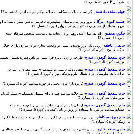
ملی آمریکا [دوره 2، شماره 1]
جهانی مقدم، فاطمه
ارگونومی، اختلالات اسکلتی- عضلانی و کار با رایانه [دوره 3، شماره 2]
چشمه کبودی، مژگان
مرور و بررسی محتوای اپلیکیشن‌های فارسی مختص بیماران مبتلا به ام
اس با استفاده از مقیاس رتبه‌بندی اپلیکیشن موبایل [دوره 8، شماره 4]
چگین، محسن
ارائه یک مدل آینده‌پژوهی برای انتخاب مدل مناسب تشخیص سرطان سینه
[دوره 11، شماره 3]
حاتمی، عاطفه
ارزیابی یک ابزار پوشیدنی مبتنی بر واقعیت مجازی برای بیماران دارای اختلال
حرکتی در مچ پا [دوره 9، شماره 1]
حاج اسمعیل گوهری، صدریه
طراحی و ارزیابی نرم‌افزار مبتنی بر تلفن همراه پشتیبان تصمیم
بیهوشی [دوره 8، شماره 1]
حاج اسمعیل گوهری، صدریه
نقش یادگیری مبتنی بر شبیه‌سازی بیمار مجازی در آموزش
جراحی: یک نظرسنجی در دانشگاه علوم پزشکی تهران [دوره 8، شماره 2]
حاج اسمعیل گوهری، صدریه
کاربرد بازی های دیجیتال در حوزه سلامت [دوره 9، شماره 2]
حاج اسمعیل گوهری، صدریه
مداخلات سلامت همراه برای تسهیل تصمیم‌گیری مشترک: یک
مرور نظام مند [دوره 11، شماره 3]
حاج اسمعیل گوهری، صدریه
ارزیابی کاربردپذیری نرم‌افزار مبتنی بر تلفن همراه ارائه
خدمات سلامت در منزل با استفاده از روش ارزیابی اکتشافی [دوره 8، شماره 2]
حاج میرزاده، کاظم
پیش‌بینی دیابت با بهینه‌سازی الگوریتم نزدیک‌ترین همسایه توسط الگوریتم
ژنتیک [دوره 6، شماره 1]
حاجی اسلام، فائزه
بررسی نقش سیستم‌های پشتیبان تصمیم گیری بالینی در کاهش خطاهای
پزشکی [دوره 10، شماره 1]