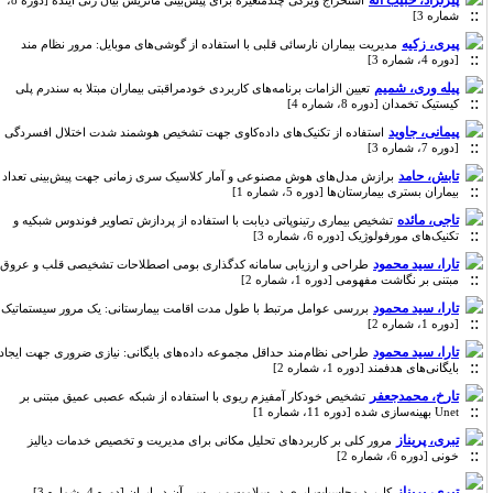
پیرنژاد، حبیب اله
استخراج ویژگی چندمتغیره برای پیش‌بینی ماتریس بیان ژنی آینده [دوره 8،
شماره 3]
پیری، زکیه
مدیریت بیماران نارسائی قلبی با استفاده از گوشی‌های موبایل: مرور نظام مند
[دوره 4، شماره 3]
پیله وری، شمیم
تعیین الزامات برنامه‌های کاربردی خودمراقبتی بیماران مبتلا به سندرم پلی
کیستیک تخمدان [دوره 8، شماره 4]
پیمانی، جاوید
استفاده از تکنیک‌های داده‌کاوی جهت تشخیص هوشمند شدت اختلال افسردگی
[دوره 7، شماره 3]
تابش، حامد
برازش مدل‌های هوش مصنوعی و آمار کلاسیک سری زمانی جهت پیش‌بینی تعداد
بیماران بستری بیمارستان‌ها [دوره 5، شماره 1]
تاجی، مائده
تشخیص بیماری رتینوپاتی دیابت با استفاده از پردازش تصاویر فوندوس شبکیه و
تکنیک‌های مورفولوژیک [دوره 6، شماره 3]
تارا، سید محمود
طراحی و ارزیابی سامانه کدگذاری بومی اصطلاحات تشخیصی قلب و عروق
مبتنی بر نگاشت مفهومی [دوره 1، شماره 2]
تارا، سید محمود
بررسی عوامل مرتبط با طول مدت اقامت بیمارستانی: یک مرور سیستماتیک
[دوره 1، شماره 2]
تارا، سید محمود
طراحی نظام‌مند حداقل مجموعه داده‌های بایگانی: نیازی ضروری جهت ایجاد
بایگانی‌های هدفمند [دوره 1، شماره 2]
تارخ، محمدجعفر
تشخیص خودکار آمفیزم ریوی با استفاده از شبکه عصبی عمیق مبتنی بر
Unet بهینه‌سازی شده [دوره 11، شماره 1]
تبری، پریناز
مرور کلی بر کاربردهای تحلیل مکانی برای مدیریت و تخصیص خدمات دیالیز
خونی [دوره 6، شماره 2]
تبری، پریناز
کاربرد محاسبات ابری در سلامت و بررسی آن در ایران [دوره 4، شماره 3]