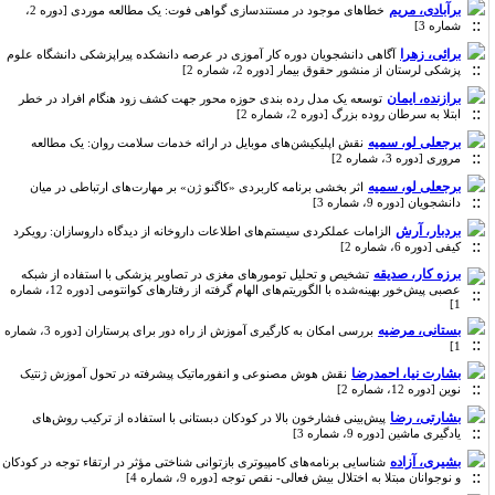
برآبادی، مریم
خطاهای موجود در مستندسازی گواهی فوت: یک مطالعه موردی [دوره 2،
شماره 3]
برائی، زهرا
آگاهی دانشجویان دوره کار آموزی در عرصه دانشکده پیراپزشکی دانشگاه علوم
پزشکی لرستان از منشور حقوق بیمار [دوره 2، شماره 2]
برازنده، ایمان
توسعه یک مدل رده بندی حوزه محور جهت کشف زود هنگام افراد در خطر
ابتلا به سرطان روده بزرگ [دوره 2، شماره 2]
برجعلی لو، سمیه
نقش اپلیکیشن‌ها‌ی موبایل در ارائه خدمات سلامت روان‌: یک مطالعه
مروری [دوره 3، شماره 2]
برجعلی لو، سمیه
اثر بخشی برنامه کاربردی «کاگنو ژن» ﺑﺮ مهارت‌های ارتباطی در میان
دانشجویان [دوره 9، شماره 3]
بردبار، آرش
الزامات عملکردی سیستم‌های اطلاعات داروخانه از دیدگاه داروسازان: رویکرد
کیفی [دوره 6، شماره 2]
برزه کار، صدیقه
تشخیص و تحلیل تومورهای مغزی در تصاویر پزشکی با استفاده از شبکه
عصبی پیش‌خور بهینه‌شده با الگوریتم‌های الهام گرفته از رفتارهای کوانتومی [دوره 12، شماره
1]
بستانی، مرضیه
بررسی امکان به کارگیری آموزش از راه دور برای پرستاران [دوره 3، شماره
1]
بشارت نیا، احمدرضا
نقش هوش مصنوعی و انفورماتیک پیشرفته در تحول آموزش ژنتیک
نوین [دوره 12، شماره 2]
بشارتی، رضا
پیش‌بینی فشارخون بالا در کودکان دبستانی با استفاده از ترکیب روش‌های
یادگیری ماشین [دوره 9، شماره 3]
بشیری، آزاده
شناسایی برنامه‌های کامپیوتری بازتوانی شناختی مؤثر در ارتقاء توجه در کودکان
و نوجوانان مبتلا به اختلال بیش فعالی- نقص توجه [دوره 9، شماره 4]