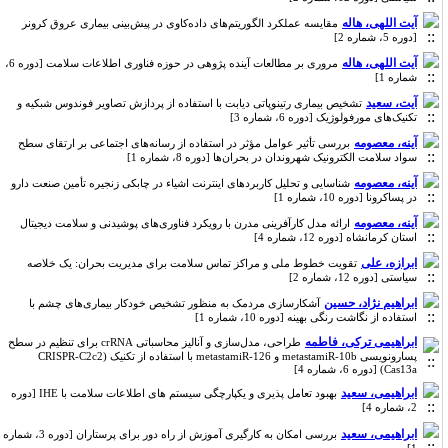
آیت اللهی، هاله
مقایسه عملکرد الگوریتم‌های داده‌کاوی در پیش‌بینی بیماری عروق کرونر
[دوره 5، شماره 2]
آیت اللهی، هاله
مروری بر مطالعات آینده پژوهی در حوزه فناوری اطلاعات سلامت [دوره 6،
شماره 1]
آیت، سعید
تشخیص بیماری رتینوپاتی دیابت با استفاده از پردازش تصاویر فوندوس شبکیه و
تکنیک‌های مورفولوژیک [دوره 6، شماره 3]
آینه، معصومه
بررسی تأثیر عوامل مؤثر در استفاده از رسانه‌های اجتماعی بر ارتقای سطح
سواد سلامت الکترونیک شهروندان در بحران‌ها [دوره 8، شماره 1]
آینه، معصومه
شناسایی و تحلیل کاربردهای اینترنت اشیاء در چابکی زنجیره تأمین صنعت دارو
در پساکرونا [دوره 10، شماره 1]
آینه، معصومه
ارائه مدل کارآفرینی مدرن با رویکرد فناوری‌های پوشیدنی و سلامت دیجیتال
استان کرمانشاه [دوره 12، شماره 4]
ابرازه، علی
تقویت خطوط ملی و مراکز تماس سلامت برای مدیریت بحران: یک خلاصه
سیاستی [دوره 12، شماره 2]
ابراهیم نژاد، حسین
آشکارسازی مردمک به منظور تشخیص خودکار بیماری‌های چشم با
استفاده از نگاشت رنگی بهینه [دوره 10، شماره 1]
ابراهیمی ترکی، فاطمه
طراحی، مدل‌سازی و آنالیز محاسباتی crRNA برای تنظیم در سطح
پسارونویسی metastamiR-10b و metastamiR-126 با استفاده از تکنیک (CRISPR-C2c2
(Cas13a [دوره 6، شماره 4]
ابراهیمی، سعید
بهبود تعامل پذیری و یکپارچگی سیستم های اطلاعات سلامت با IHE [دوره
2، شماره 4]
ابراهیمی، سعید
بررسی امکان به کارگیری آموزش از راه دور برای پرستاران [دوره 3، شماره