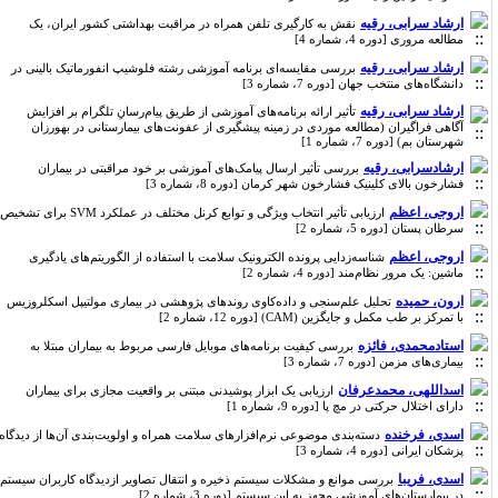
ارشاد سرابی، رقیه
نقش به کارگیری تلفن همراه در مراقبت بهداشتی کشور ایران، یک
مطالعه مروری [دوره 4، شماره 4]
ارشاد سرابی، رقیه
بررسی مقایسه‌ای برنامه آموزشی رشته فلوشیپ انفورماتیک بالینی در
دانشگاه‌‌های منتخب جهان [دوره 7، شماره 3]
ارشاد سرابی، رقیه
تأثیر ارائه برنامه‌های آموزشی از طریق پیام‌رسانِ تلگرام بر افزایش
آگاهی فراگیران (مطالعه موردی در زمینه پیشگیری از عفونت‌های بیمارستانی در بهورزان
شهرستان بم) [دوره 7، شماره 1]
ارشادسرابی، رقیه
بررسی تأثیر ارسال پیامک‌های آموزشی بر خود مراقبتی در بیماران
فشارخون بالای کلینیک فشارخون شهر کرمان [دوره 8، شماره 3]
اروجی، اعظم
ارزیابی تأثیر انتخاب ویژگی و توابع کرنل مختلف در عملکرد SVM برای تشخیص
سرطان پستان [دوره 5، شماره 2]
اروجی، اعظم
شناسه‌زدایی پرونده الکترونیک سلامت با استفاده از الگوریتم‌های یادگیری
ماشین: یک مرور نظام‌مند [دوره 4، شماره 2]
ارون، حمیده
تحلیل علم‌سنجی و داده‌کاوی روندهای پژوهشی در بیماری مولتیپل اسکلروزیس
با تمرکز بر طب مکمل و جایگزین (CAM) [دوره 12، شماره 2]
استادمحمدی، فائزه
بررسی کیفیت برنامه‌های موبایل فارسی مربوط به بیماران مبتلا به
بیماری‌های مزمن [دوره 7، شماره 3]
اسداللهی، محمدعرفان
ارزیابی یک ابزار پوشیدنی مبتنی بر واقعیت مجازی برای بیماران
دارای اختلال حرکتی در مچ پا [دوره 9، شماره 1]
اسدی، فرخنده
دسته‌بندی موضوعی نرم‌افزارهای سلامت همراه و اولویت‌بندی آن‌ها از دیدگاه
پزشکان ایرانی [دوره 4، شماره 3]
اسدی، فریبا
بررسی موانع و مشکلات سیستم ذخیره و انتقال تصاویر ازدیدگاه کاربران سیستم
در بیمارستان‌های آموزشی مجهز به این سیستم [دوره 3، شماره 2]