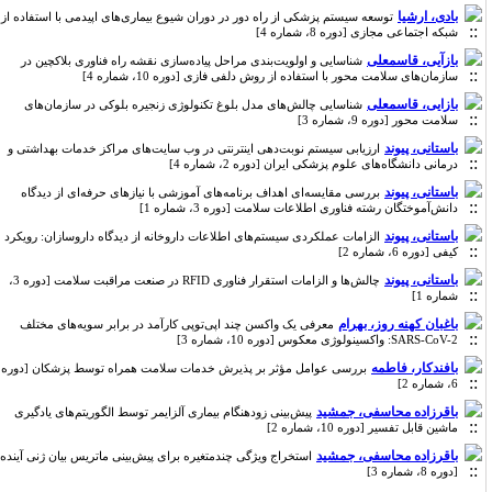
بادی، ارشیا
توسعه سیستم پزشکی از راه دور در دوران شیوع بیماری‌های اپیدمی با استفاده از
شبکه اجتماعی مجازی [دوره 8، شماره 4]
بازآیی، قاسمعلی
شناسایی و اولویت‌بندی مراحل پیاده‌سازی نقشه راه فناوری بلاکچین در
سازمان‌های سلامت محور با استفاده از روش دلفی فازی [دوره 10، شماره 4]
بازایی، قاسمعلی
شناسایی چالش‌های مدل بلوغ تکنولوژی زنجیره بلوکی در سازمان‌های
سلامت محور [دوره 9، شماره 3]
باستانی، پیوند
ارزیابی سیستم نوبت‌دهی اینترنتی در وب سایت‌های مراکز خدمات بهداشتی و
درمانی دانشگاه‌های علوم پزشکی ایران [دوره 2، شماره 4]
باستانی، پیوند
بررسی مقایسه‌ای اهداف برنامه‌های آموزشی با نیازهای حرفه‌ای از دیدگاه
دانش‌آموختگان رشته فناوری اطلاعات سلامت [دوره 3، شماره 1]
باستانی، پیوند
الزامات عملکردی سیستم‌های اطلاعات داروخانه از دیدگاه داروسازان: رویکرد
کیفی [دوره 6، شماره 2]
باستانی، پیوند
چالش‌ها و الزامات استقرار فناوری RFID در صنعت مراقبت سلامت [دوره 3،
شماره 1]
باغبان کهنه روز، بهرام
معرفی یک واکسن چند اپی‌توپی کارآمد در برابر سویه‌های مختلف
SARS-CoV-2: واکسینولوژی معکوس [دوره 10، شماره 3]
بافندکار، فاطمه
بررسی عوامل مؤثر بر پذیرش خدمات سلامت همراه توسط پزشکان [دوره
6، شماره 2]
باقرزاده محاسفی، جمشید
پیش‌بینی زودهنگام بیماری آلزایمر توسط الگوریتم‌های یادگیری
ماشین قابل تفسیر [دوره 10، شماره 2]
باقرزاده محاسفی، جمشید
استخراج ویژگی چندمتغیره برای پیش‌بینی ماتریس بیان ژنی آینده
[دوره 8، شماره 3]