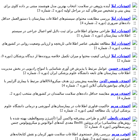
احمدیان، لیلا
آینده پژوهی در سلامت: انتخاب بهترین مدل هوشمند مبتنی بر داده کاوی برای
پیش بینی و تشخیص سرطان کبد در مراحل اولیه [دوره 2، شماره 3]
احمدیان، لیلا
بررسی مطابقت محتوای سیستم‌های اطلاعات بیمارستان با دستورالعمل حداقل
داده‌های ضروری [دوره 2، شماره 4]
احمدیان، لیلا
طراحی محتوای اطلاعاتی برای ثبت دلایل لغو اعمال جراحی در سیستم
اطلاعات بیمارستان [دوره 1، شماره 1]
احمدیان، لیلا
مطالعه تطبیقی عناصر اطلاعاتی تاریخچه و ارزیابی وضعیت روانی در کشورهای
منتخب [دوره 3، شماره 1]
احمدیان، لیلا
ارزیابی کیفیت محتوا و میزان تکمیل خلاصه پرونده‌ها از دیدگاه پزشکان [دوره 9،
شماره 2]
احمدی، حسین
عوامل مرتبط با پذیرش فن آوری شناسایی با امواج رادیویی در بخش مدیریت
اطلاعات بیمارستان های تابعه دانشگاه علوم پزشکی ایران [دوره 5، شماره 2]
احمدی، شمس الدین
مقایسه پیش‌بینی ژن‌ هدف میکروRNAهای مرتبط با بیماری آلزایمر با
ابزارهای بیوانفورماتیکی آنلاین [دوره 7، شماره 4]
احمدی، مریم
مقایسه حداقل داده‌های سلامت سالمندان در کشورهای منتخب [دوره 2،
شماره 4]
احمدی، مریم
حاکمیت فناوری اطلاعات در بیمارستان‌های آموزشی و درمانی دانشگاه علوم
پزشکی ایران: یک مطالعه کیفی [دوره 2، شماره 2]
احمدی، نائبعلی
آنالیز و طراحی پیشرفته واکسن کُبرا (آنتی‌ژن وسیع‌الطیف بهینه شده با
روش‌های محاسباتی) برای پروتئین Bm86 معدی کنه‌های آنولاتوس و میکروپولوس جنس
ریپی‌سفالوس [دوره 6، شماره 2]
اخوتی، مریم
بررسی رفتار جستجوی اطلاعات سلامت شهر کرمان و نقش کتابخانه‌های
عمومی در این زمینه [دوره 3، شماره 1]