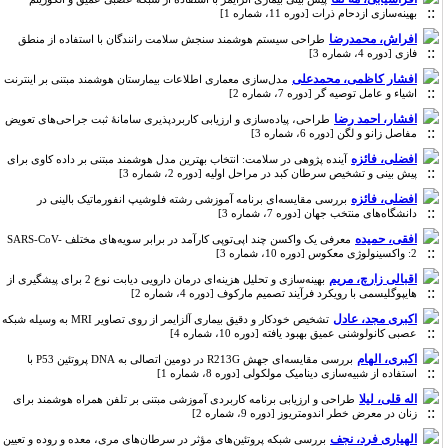
بهینه‌سازی ازدحام ذرات [دوره 11، شماره 1]
افراش، محمدرضا
طراحی سیستم هوشمند سنجش سلامت رانندگان با استفاده از منطق
فازی [دوره 4، شماره 3]
افشار کاظمی، محمدعلی
مدل‌سازی معماری اطلاعات بیمارستان هوشمند مبتنی بر اینترنت
اشیاء و عامل توصیه‌ گر [دوره 7، شماره 2]
افشار، احمد رضا
طراحی، پیاده‌سازی و ارزیابی کاربردپذیری سامانۀ ثبت جراحی‌های تعویض
مفاصل زانو و لگن [دوره 6، شماره 3]
افضلی، فائزه
آینده پژوهی در سلامت: انتخاب بهترین مدل هوشمند مبتنی بر داده کاوی برای
پیش بینی و تشخیص سرطان کبد در مراحل اولیه [دوره 2، شماره 3]
افضلی، فائزه
بررسی مقایسه‌ای برنامه آموزشی رشته فلوشیپ انفورماتیک بالینی در
دانشگاه‌‌های منتخب جهان [دوره 7، شماره 3]
افقی، حمیده
معرفی یک واکسن چند اپی‌توپی کارآمد در برابر سویه‌های مختلف SARS-CoV-
2: واکسینولوژی معکوس [دوره 10، شماره 3]
اقبالی زارچ، مریم
بهینه‌سازی و تحلیل هزینه‌ای درمان دارویی دیابت نوع 2 برای پیشگیری از
هایپوگلیسمی با رویکرد فرآیند تصمیم ‌مارکوف [دوره 4، شماره 2]
اکبری مجد، عادل
تشخیص خودکار و دقیق بیماری آلزایمر از روی تصاویر MRI به وسیله‌ شبکه
عصبی کانولوشنی عمیق بهبود یافته [دوره 10، شماره 4]
اکبری، الهام
بررسی مقایسه‌ای جهش R213G در دومین اتصالی به DNA پروتئین P53 با
استفاده از شبیه‌سازی دینامیک مولکولی [دوره 8، شماره 1]
اله قلی، لیلا
طراحی و ارزیابی برنامه کاربردی آموزشی مبتنی بر تلفن همراه هوشمند برای
زنان در معرض خطر اندومتریوز [دوره 9، شماره 2]
الهیاری فرد، نجف
بررسی شبکه پروتئین‌های مؤثر در سرطان‌های مری، معده و روده و تعیین