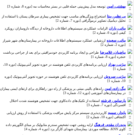
بهشتی، امین
توسعه مدل پیش‌بینی حمله قلبی در بستر محاسبات مه [دوره 8، شماره 3]
بی نظیر، بیتا
استخراج ویژگی‌های مناسب جهت تشخیص بیماری سرطان پستان با استفاده از
تحلیل دینامیک تصاویر ترموگرافی [دوره 7، شماره 2]
بیاتی، باران
الزامات عملکردی سیستم‌های اطلاعات داروخانه از دیدگاه داروسازان: رویکرد
کیفی [دوره 6، شماره 2]
بیاتی، سعیده
ارزشیابی عملکرد سیستم‌های اطلاعات داروخانه در بیمارستان‌های شهر شیراز
[دوره 2، شماره 2]
بیاضیان، غلامرضا
طراحی و ایجاد برنامه کاربردی خودمراقبتی برای بعد از جراحی برداشت
حنجره [دوره 8، شماره 1]
بیژنی، بهزاد
ارزیابی برنامه‌های کاربردی تلفن هوشمند در حوزه تجویز آنتی‌بیوتیک [دوره 10،
شماره 1]
بیژنی، سروش
ارزیابی برنامه‌های کاربردی تلفن هوشمند در حوزه تجویز آنتی‌بیوتیک [دوره
10، شماره 1]
بیگ زاده، امین
راندهای بالینی مبتنی بر پزشکی از راه دور: راهکاری برای ارتقای ایمنی بیماران
در بیمارستان‌های آموزشی [دوره 12، شماره 3]
پارساپور، فرشته
استفاده از تکنیک‌های داده‌کاوی جهت تشخیص هوشمند شدت اختلال
افسردگی [دوره 7، شماره 3]
پایدار، سمیه
کاربردپذیری سیستم مرکز پایش مراقبت پزشکی با استفاده از روش ارزیابی
اکتشافی [دوره 10، شماره 2]
پدیدران مقدم، فرهنگ
ارایه روشی جهت تشخیص سندرم متابولیک بر مبنای الگوریتم داده
کاوی KNN، مطالعه موردی: بیمارستان شهدای کارگر یزد [دوره 4، شماره 4]