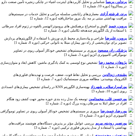
پرندآور، پریسا
شناسایی و تحلیل کاربردهای اینترنت اشیاء در چابکی زنجیره تأمین صنعت دارو
در پساکرونا [دوره 10، شماره 1]
پرند، فرشته آزادی
معماری‌های رایانشی سلسله مراتبی و تحلیل خدمات در سیستم‌های
مراقبت بهداشتی مبتنی بر مه‌: یک مرور ساختاریافته [دوره 12، شماره 2]
پروین، حمید
کاوش و استخراج برهمکنش های پروموتر/انهنسر بالقوه در ژنوم افراد سرطانی
با استفاده از یک الگوریتم چندهدفه تکاملی [دوره 5، شماره 2]
پروین، علیرضا
طراحی و پیاده‌سازی محیط بازی-ورزش با استفاده از الگوریتم‌های پردازش
تصویر برای توان‌بخشی از راه دور بیماران مبتلا به ناتوانی حرکتی [دوره 8، شماره 1]
پزشکی راد، مسعود
مروری بر سیستم‌های تشخیص خودکار آمبولی ریوی در تصاویر
توموگرافی کامپیوتری آنژیو [دوره 3، شماره 3]
پژوهان، محمد رضا
تشخیص نوع لوسمی به کمک یادگیری ماشین: کاهش ابعاد و متوازن‌سازی
[دوره 5، شماره 1]
پشندی، زیدالدین
بررسی و تحلیل نقاط قوت، ضعف، فرصت و تهدیدهای فناوری‌های
الکترونیک پوشیدنی: مطالعه مروری سیستماتیک [دوره 7، شماره 3]
پورامیرارسلانی، شهرزاد
بهینه‌سازی الگوریتم KNN در راستای تشخیص بیماری‌های انسدادی
ریوی [دوره 10، شماره 3]
پورحسین قلی، محمدامین
توسعه یک مدل رده بندی حوزه محور جهت کشف زود هنگام
افراد در خطر ابتلا به سرطان روده بزرگ [دوره 2، شماره 2]
پوررضا، حمیدرضا
مروری بر سیستم‌های تشخیص خودکار آمبولی ریوی در تصاویر توموگرافی
کامپیوتری آنژیو [دوره 3، شماره 3]
پورنصیر رودبنه، مریم
بررسی عوامل مؤثر بر پذیرش دستگاه‌های هوشمند مراقبت‌های
بهداشتی با استفاده از مدل پذیرش فناوری ترکیبی [دوره 7، شماره 3]
پورنعمتی، محمدمهدی
ارزیابی کاربردپذیری سامانه آزمون وزارت بهداشت از دیدگاه کاربران