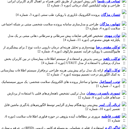
تمنایی فر، شیما
تأثیر روش آموزش از طریق تلفن همراه بر اهمال کاری کاربران ایرانی:
طراحی و تولید اپلیکشین کمک درمانی [دوره 5، شماره 2]
تنساز، مژگان
پرونده الکترونیک ناباروری با رویکرد طب سنتی [دوره 3، شماره 4]
تنهاپور، مژگان
طراحی و مدل‌سازی سامانه پرونده سلامت شخصی مبتنی بر شبکه اجتماعی
سلامت [دوره 4، شماره 3]
توان، مهدی
تشخیص افتراقی ضایعات پیش سرطانی و سرطانی دهانی مبتنی بر یک مدل
یکپارچه هوش مصنوعی [دوره 11، شماره 4]
توکلی مقدم، رضا
بهینه‌سازی و تحلیل هزینه‌ای درمان دارویی دیابت نوع 2 برای پیشگیری از
هایپوگلیسمی با رویکرد فرآیند تصمیم ‌مارکوف [دوره 4، شماره 2]
توکلی، ناهید
بررسی پذیرش و استفاده از سیستم‌ اطلاعات بیمارستان در بین کاربران بخش
مدارک پزشکی با استفاده از مدل UTAUT [دوره 3، شماره 4]
توکل، الهام
ارائه یک مدل برای پیش‌بینی هزینه طراحی نرم‌افزار سیستم اطلاعات بیمارستانی
به کمک الگوریتم درخت تصمیم پیوسته [دوره 7، شماره 2]
تونی، اسماعیل
محتوا و ساختار پرونده های الکترونیک سلامت شخصی: یک مرور سیستماتیک
[دوره 7، شماره 1]
تیموری یانسری، رمضان
مدل ترکیبی تشخیص ناهنجاری‌های قلبی با استفاده از پردازش
صداهای قلب [دوره 6، شماره 2]
ثریائی آذر، امیر
پیش‌بینی زودهنگام بیماری آلزایمر توسط الگوریتم‌های یادگیری ماشین قابل
تفسیر [دوره 10، شماره 2]
ثقفی، فاطمه
مروری بر مطالعات آینده پژوهی در حوزه فناوری اطلاعات سلامت [دوره 6،
شماره 1]
ثناگو، اکرم
استفاده از فناوری شناسایی به وسیله فرکانس رادیویی (RFID) در حرفه پرستاری