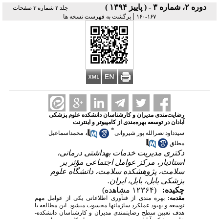
دوره ۲، شماره ۳ - ( پاییز ۱۳۹۴ )
جلد ۲ شماره ۳ صفحات
|
۱۶۷-۱۶۰
برگشت به فهرست نسخه ها
رضایت‌مندی مدیران و کارشناسان دانشکده‌ علوم پزشکی
آبادان در توسعه بهره‌مندی از کامپیوتر و اینترنت
*
،
سیدداود نصرالله پور شیروانی
محمداسماعیل
مطلق
دکتری مدیریت خدمات بهداشتی درمانی،
استادیار، مرکز عوامل اجتماعی مؤثر بر
سلامت، پژوهشکده سلامت، دانشگاه علوم
پزشکی بابل، بابل، ایران.
چکیده:
(۱۲۳۶۴ مشاهده)
مقدمه:
بهره­ مندی از
فن­آوری اطلاعاتی یکی از عوامل مهم
توسعه و بهبود عملکرد سازمان­ها محسوب می­شود. این مطالعه با
هدف تعیین سطح رضایت­مندی مدیران و کارشناسان دانشکده­