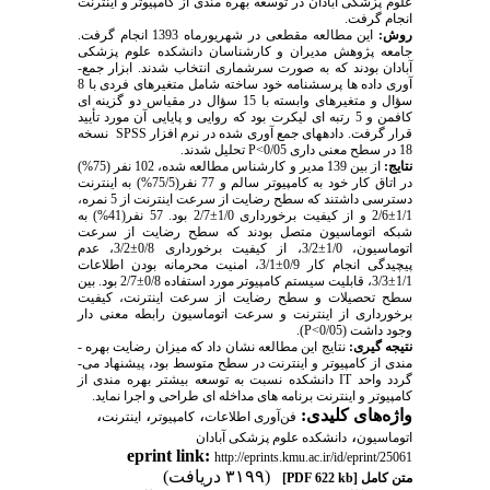
علوم پزشکی آبادان در توسعه بهره­ مندی از کامپیوتر و اینترنت
انجام گرفت.
روش:
این مطالعه مقطعی در شهریورماه 1393 انجام گرفت.
جامعه پژوهش مدیران و کارشناسان دانشکده علوم پزشکی
آبادان بودند که به صورت سرشماری انتخاب شدند. ابزار جمع­
آوری داده­ ها پرسشنامه خود ساخته شامل متغیرهای فردی با 8
سؤال و متغیرهای وابسته با 15 سؤال در مقیاس دو گزینه­ ای
کافمن و 5 رتبه ­ای لیکرت بود که روایی و پایایی آن مورد تأیید
قرار گرفت. داده­های جمع­ آوری شده در نرم­ افزار
SPSS
نسخه
18 در سطح معنی­ داری 0/05>
P
تحلیل شدند.
نتایج
:
از بین 139 مدیر و کارشناس مطالعه شده، 102 نفر (75%)
در اتاق کار خود به کامپیوتر سالم و 77 نفر(75/5%) به اینترنت
دسترسی داشتند که سطح رضایت از سرعت اینترنت از 5 نمره،
1/1±2/6 و از کیفیت برخورداری 1/0±2/7 بود. 57 نفر(41%) به
شبکه اتوماسیون متصل بودند که سطح رضایت از سرعت
اتوماسیون، 1/0±3/2، از کیفیت برخورداری 0/8±3/2، عدم
پیچیدگی انجام کار 0/9±3/1، امنیت محرمانه بودن اطلاعات
1/1±3/3، قابلیت سیستم کامپیوتر مورد استفاده 0/8±2/7 بود. بین
سطح تحصیلات و سطح رضایت از سرعت اینترنت، کیفیت
برخورداری از اینترنت و سرعت اتوماسیون رابطه معنی­ دار
وجود داشت (0/05>
P
).
نتیجه­ گیری:
نتایج این مطالعه نشان داد که میزان رضایت بهره ­
مندی از کامپیوتر و اینترنت در سطح متوسط بود، پیشنهاد می­
گردد واحد
IT
دانشکده نسبت به توسعه بیشتر بهره­ مندی از
کامپیوتر و اینترنت برنامه­ های مداخله­ ای طراحی و اجرا نماید.
واژه‌های کلیدی:
،
،
،
فن‌آوری اطلاعات
کامپیوتر
اینترنت
،
اتوماسیون
دانشکده‌ علوم پزشکی آبادان
eprint link:
http://eprints.kmu.ac.ir/id/eprint/25061
(۳۱۹۹ دریافت)
متن کامل
[PDF 622 kb]