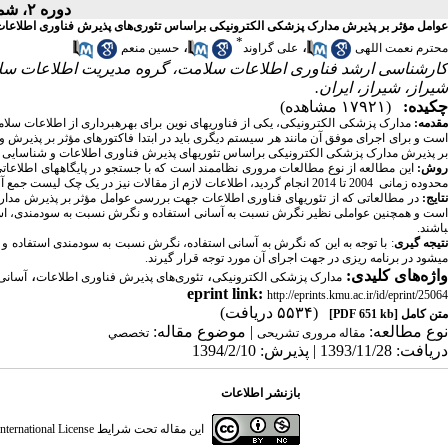
دوره ۲، شماره ۳ - ( پاییز ۱۳۹۴ )
عوامل مؤثر بر پذیرش مدارک پزشکی الکترونیکی براساس تئوری‌های پذیرش فناوری اطلاعا
*
،
،
محترم نعمت اللهی
علی گراوند
حسین منعم
کارشناسی ارشد فناوری اطلاعات سلامت، گروه مدیریت اطلاعات سلا
شیراز‌، شیراز، ایران.
چکیده:
(۱۷۹۲۱ مشاهده)
مقدمه:
مدارک پزشکی الکترونیکی، یکی از فناوری­های نوین برای بهره­برداری از اطلاعات س
است و برای اجرای موفق آن مانند هر سیستم دیگری باید در ابتدا فاکتورهای مؤثر بر پذیرش و
بر پذیرش مدارک پزشکی الکترونیکی براساس تئوری­های پذیرش فناوری اطلاعات و شناسایی و د
وش:
این مطالعه از نوع مطالعات مروری نظام­مند است که با جستجو در پایگاه­های اطلاعات
محدوده­ زمانی 2004 تا 2014 انجام گردید، اطلاعات لازم از مقالات نیز در یک چک لیست جمع ­آوری گردیدند.
تایج
:
در مطالعاتی که از تئوری­های فناوری اطلاعات جهت بررسی عوامل مؤثر بر پذیرش مدار
ست و همچنین عواملی نظیر نگرش نسبت به آسانی استفاده و نگرش نسبت به سودمندی، اس
باشند.
تیجه ­گیری
: با توجه به این که نگرش به آسانی استفاده، نگرش نسبت به سودمندی استفاده و ت
می­شود در برنامه­ ریزی در جهت اجرای آن مورد توجه قرار گیرند.
واژه‌های کلیدی:
،
،
مدارک پزشکی الکترونیکی‌
تئوری‌های پذیرش فناوری اطلاعات
آسانی
eprint link:
http://eprints.kmu.ac.ir/id/eprint/25064
(۵۵۳۴ دریافت)
متن کامل
[PDF 651 kb]
نوع مطالعه:
| موضوع مقاله:
مقاله مروری تشریحی
تخصصي
دریافت: 1393/11/28 | پذیرش: 1394/2/10
بازنشر اطلاعات
این مقاله تحت شرایط
ternational License