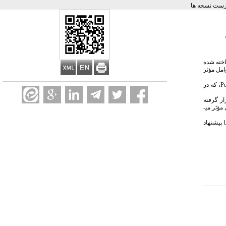
رست نسخه ها
اخته شده
امل مؤثر
P
­، که در
ار گرفته
ؤثر می­
 پیشنهاد