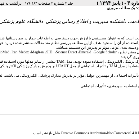
|
جلد ۲ شماره ۳ صفحات ۱۸۳-۱۷۶
برگشت به فه
ت: یک مطالعه مروری
مت، دانشکده مدیریت و اطلاع رسانی پزشکی، دانشگاه علوم پزشکی
لامت است که به عنوان سیستمی با ارزش جهت دسترسی به اطلاعات بیمار در بیمارستان­ها شن
 استفاده از آن را سنجید. هدف از این مطالعه بررسی نظام­ مند مقالات منتشر شده درباره عو
سته­ بندی عوامل مؤثر بر پذیرش این سیستم می­باشد.
ی معتبر نظیر،
Google Scholar
،
Emerald
،
Science Direct
،
SID
،
Mag­Iran
،
­Iran Medex
،
ub­Med
ک پزشکی الکترونیکی استفاده نموده بودند، مدل
TAM
بیشتر از سایر مدل­ها مورد استفاده قر
تفاده از مدل
TAM
و تأثیرات اجتماعی از مدل
UTAUT
بر پذیرش مدارک پزشکی الکترونیکی م
أثیرات اجتماعی از مهم­ترین عوامل مؤثر بر پذیرش مدارک پزشکی الکترونیکی می­ باشند، لذا
،
،
 استفاده
سودمندی
تأثیرات اجتماعی
Creative Commons Attribution-NonCommercial 4.0 In
قابل بازنشر است.