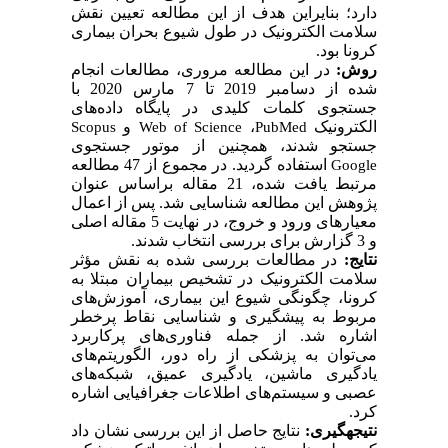
دارد؛ بنایراین هدف از این مطالعه تعیین نقش
سلامت الکترونیک در طول شیوع بحران بیماری
کرونا بود.
روش:
در این مطالعه مروری، مطالعات انجام
شده از دسامبر 2019 تا 7 مارس 2020 با
جستجوی کلمات کلیدی در پایگاه داده‌های
الکترونیک
،
و
Scopus
Web of Science
PubMed
جستجو شدند، همچنین از موتور جستجوی
استفاده گردید. در مجموع از 47 مطالعه
Google
مرتبط یافت شده، 21 مقاله براساس عنوان
پژوهش این مطالعه شناسایی شد. پس از اعمال
معیارهای ورود و خروج، در نهایت 5 مقاله اصلی
و 3 گزارش برای بررسی انتخاب شدند.
نتایج
:
در مطالعات بررسی شده به نقش مؤثر
سلامت الکترونیک در تشخیص بیماران مبتلا به
کرونا، چگونگی شیوع این بیماری، آموزش‌های
مربوط به پیشگیری و شناسایی نقاط پرخطر
اشاره شد. از جمله فناوری‌های پرکاربرد
می‌توان به پزشکی از راه دور، الگوریتم‌های
یادگیری ماشین، یادگیری عمیق، شبکه‌های
عصبی و سیستم‌های اطلاعات جغرافیایی اشاره
کرد.
نتیجه­گیری:
نتایج حاصل از این بررسی نشان داد