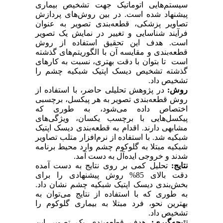
سیستم
هایی اتوماتیک جهت تشخیص بیماری
پیشنهاد شده است. در بین روش
های پردازش
تصاویر پزشکی، قطعه
بندی تصویر به عنوان
فرآیند شناسایی و تغییر در نمایش یک تصویر
است.
هدف این تحقیق استفاده از روش
قطعه
بندی و مقایسه آن با الگوریتم
های گذشته
است تا بتوان با دقت بهتری، نسبت به کارهای
گذشته تشخیص دیسک اپتیک شبکیه چشم را
تشخیص داد.
روش:
در پژوهش تحلیلی حاضر، با استفاده از
روش قطعه‌بندی تصویر به هر پیکسل، برچسبی
اختصاص داده می‌شود، به طوری که
پیکسل‌هایی با برچسب یکسان، ویژگی‌های
مشابهی دارند. اقدام به قطعه‌بندی دیسک اپتیک
شبکیه شد. با استفاده از نرم‌افزار متلب تصاویر
شبکیه مبتلا به گلوکوم چشم وارد محیط برنامه
شدند و خروجی ایده‌آل به دست آمد.
نتایج
:
تحلیل کمی بر روی نتایج به دست آمده
دقت بالای 85‌% روش پیشنهادی را برای
بخش‌بندی دیسک اپتیک شبکیه چشم نشان داد.
به طوری که با استفاده از نتایج می‌توان به
بهترین نحو، فرد مبتلا به بیماری گلوکوم را
تشخیص داد.
نتیجه‌گیری:
هدف قطعه‌بندی یک تصویر این