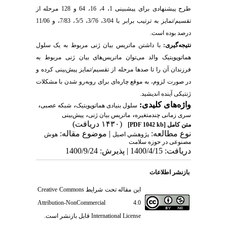
طرح پیشنهادی برای پیش­بینی 1، 4، 16، 64 و 128 مرحله از
تقسیم/تمایز به ترتیب برابر با 3/04، 3/76، 5/5، 7/83، و 11/06
درصد بوده است.
نتیجه‌گیری:
با داشتن ماتریس بیان ژنی مربوط به یک سلول
هما‌توپویتیک والد می‌توان ماتریس‌های بیان ژنی مربوط به
فرزندان آن را تا صدها مرحله از تقسیم/تمایز پیش‌بینی کرده و
در صورت لزوم، به موقع چاره‌ای برای روبه‌رو شدن با مشکلات
ژنتیکی آینده اندیشید.
واژه‌های کلیدی:
،
،
سلول بنیادی هماتوپویتیک
شبکه عصبی
،
،
سری زمانی چندمتغیره
ماتریس بیان ژنی
پیش‌بینی
(۱۴۳۰ دریافت)
متن کامل
[PDF 1042 kb]
نوع مطالعه:
| موضوع مقاله:
پژوهشي اصیل
هوش
مصنوعی در حوزه سلامت
دریافت: 1400/4/15 | پذیرش: 1400/9/24
بازنشر اطلاعات
این مقاله تحت شرایط
Creative Commons
Attribution-NonCommercial 4.0
International License
قابل بازنشر است.