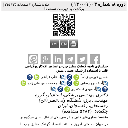
دوره ۸، شماره ۳ - ( ۹-۱۴۰۰ )
|
جلد ۸ شماره ۳ صفحات ۳۲۵-۳۱۵
برگشت به فهرست نسخه ها
جداسازی ناحیه گوشک دهلیز چپ در تصاویر اکوکاردیوگرافی
قلب با استفاده از شبکه عصبی عمیق
*
،
حسین قیومی زاده
علی فیاضی
،
،
خسرو رضایی
محمدحسین قلی زاده
،
مهدی اسکندری
دکتری مهندسی پزشکی، استادیار، گروه
مهندسی برق، دانشگاه ولی‌عصر (عج)
رفسنجان، رفسنجان، ایران
چکیده:
(۵۴۸۴ مشاهده)
مقدمه:
بیماری‌های قلبی و عروقی یکی از علل اصلی مرگ‌ومیر
در جهان صنعتی امروز هستند. انسداد گوشک دهلیز چپ با