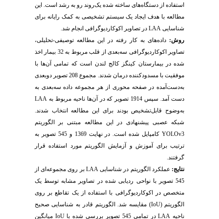
استفاده از دستگاه‌های ساخته‌ شده یک‌روند رو به رشد است. این
مطالعه با هدف ایجاد یک سیستم تشخیصی به کمک رایانه برای
شناسایی
LAA
در تصاویر اکوکاردیوگرافی انجام شد
.
روش:
داده‌های به ‌کار رفته در این مطالعه توصیفی-تحلیلی،
تصاویر اکوکاردیوگرافی سه‌بعدی از قلب مربوط به 32 بیمار اخذ
شده در بیمارستان کینگز کالج لندن است که تمامی آن‌ها با
موفقیت با مسدودکننده درمان شدند. مجموع 208 تصویر دوبعدی
به‌دست‌آمده در صفحه محوری از هر مجموعه داده سه‌بعدی به
دست ‌آمد. سپس 1914 تصویر که در آن‌ها ناحیه مربوط به
LAA
به‌وضوح قابل‌تشخیص بودند برای این مطالعه انتخاب شدند.
شبکه عصبی پیشنهادی در این مطالعه مبتنی بر الگوریتم
YOLOv3
کامپایل شده است. در نهایت 1369 و 545 تصویر به
ترتیب برای آموزش و آزمایش الگوریتم مورد استفاده قرار
گرفتند.
نتایج
:
عملکرد الگوریتم در شناسایی
LAA
بر روی مجموعه‌ای از
545 تصویر با نواحی ردیابی شده در تصاویر مشابه توسط یک
متخصص در اکوکاردیوگرافی با استفاده از یک تقاطع بر روی
الگوریتم (‏
IoU
) ‏مقایسه شد. الگوریتم قادر به شناسایی صحیح
ناحیه
LAA
در تمامی 545 تصویر بررسی ‌شده با
IoU
میانگین