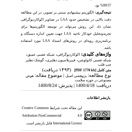
99/37% بود.
نتیجه‌گیری:
الگوریتم پیشنهادی مبتنی بر تصویر، در این مطالعه
دقت بالایی در تشخیص حدود
LAA
در تصاویر اکوکاردیوگرافی
نشان داد. این روش می‌تواند در توسعه الگوریتم‌ها برای
تجزیه‌وتحلیل خودکار ناحیه
LAA
جهت تعیین اندازه دستگاه و
برنامه‌ریزی رویه‌ای در روش‌های انسداد
LAA
مورد استفاده
باشد.
واژه‌های کلیدی:
،
،
اکوکاردیوگرافی
شبکه عصبی عمیق
،
،
شبکه عصبی کانولوشن
فیبریلاسیون دهلیزی
گوشک دهلیز
چپ قلب
(۱۴۹۳ دریافت)
متن کامل
[PDF 1770 kb]
نوع مطالعه:
| موضوع مقاله:
پژوهشي اصیل
هوش
مصنوعی در حوزه سلامت
دریافت: 1400/4/18 | پذیرش: 1400/8/24
بازنشر اطلاعات
این مقاله تحت شرایط
Creative Commons
Attribution-NonCommercial 4.0
International License
قابل بازنشر است.