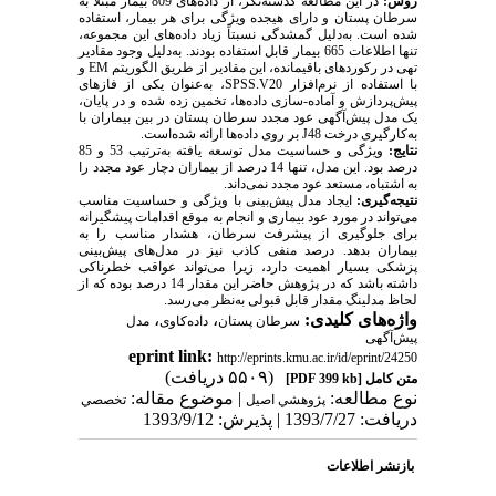
روش:
در این مطالعه گذشته‌نگر، از داده‌های 809 بیمار مبتلا به
سرطان پستان و دارای هیجده ویژگی برای هر بیمار، استفاده
شده است. به‌دلیل گمشدگی نسبتاً زیاد داده‌های این مجموعه،
تنها اطلاعات 665 بیمار قابل استفاده بودند. به‌دلیل وجود مقادیر
تهی در رکوردهای باقیمانده، این مقادیر از طریق الگوریتم EM و
با استفاده از نرم‌افزار SPSS.V20، به‌عنوان یکی از فازهای
پیش‌پردازش و آماده-سازی داده‌ها، تخمین زده شده و در پایان،
یک مدل پیش‌آگهی عود مجدد سرطان پستان در بین بیماران با
به‌کارگیری درخت J48 بر روی داده‌ها ارائه شده‌است.
نتایج:
ویژگی و حساسیت مدل توسعه یافته به‌ترتیب 53 و 85
درصد بود. این مدل، تنها 14 درصد از بیماران دچار عود مجدد را
به اشتباه، مستعد عود مجدد نمی‌داند.
نتیجه‌گیری:
ایجاد مدل پیش‌بینی با ویژگی و حساسیت مناسب
می‌تواند در مورد عود بیماری و انجام به موقع اقدامات پیشگیرانه
برای جلوگیری از پیشرفت سرطان، هشدار مناسب را به
بیماران بدهد. درصد منفی کاذب نیز در مدل‌های پیش‌بینی
پزشکی بسیار اهمیت دارد، زیرا می‌تواند عواقب خطرناکی
داشته باشد که در پژوهش حاضر این مقدار 14 درصد بوده که از
لحاظ مدلینگ مقدار قابل قبولی به‌نظر می‌رسد.
واژه‌های کلیدی:
،
،
سرطان پستان
داده‌کاوی
مدل
پیش‌آگهی
eprint link:
http://eprints.kmu.ac.ir/id/eprint/24250
(۵۵۰۹ دریافت)
متن کامل
[PDF 399 kb]
نوع مطالعه:
| موضوع مقاله:
پژوهشي اصیل
تخصصي
دریافت: 1393/7/27 | پذیرش: 1393/9/12
بازنشر اطلاعات