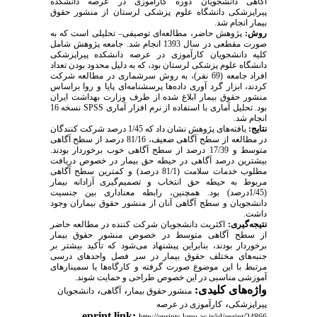
آگاهی دانشجویان دوره کار‌آموزی در عرصه دانشکده
پیراپزشکی دانشگاه علوم پزشکی لرستان از منشور حقوق
بیمار انجام شد.
روش:
پژوهش حاضر، مطالعه‌ای توصیفی– تحلیلی است که به
صورت مقطعی در سال 1393 انجام شد. جامعه پژوهش شامل
کلیه دانشجویان کارآموزی در عرصه دانشکده پیراپزشکی
دانشگاه علوم پزشکی لرستان بود، که به دلیل محدود بودن تعداد
افراد جامعه (69 نفر)، به روش سرشماری در مطالعه شرکت
کردند، ابزار گرد آوری داده‌ها پرسشنامه‌ای پایا و روا براساس
منشور حقوق بیمار ابلاغ شده از طرف وزارت بهداشت ایران
بود. تحلیل آماری با استفاده از نرم افزار آماری SPSS نسخه 16
انجام شد.
نتایج:
یافته‌های پژوهش نشان داد که 1/45 درصد شرکت کنندگان
در مطالعه از سطح آگاهی ضعیف، 81/16 درصد از سطح آگاهی
متوسط و 17/39 درصد از سطح آگاهی خوب برخوردار بودند.
بیشترین درصد آگاهی در حیطه حق بیمار در خصوص دریافت
مطلوب خدمات سلامت (81/1 درصد‌) و کمترین سطح آگاهی
مربوط به حیطه حق انتخاب و تصمیم‌گیری آزادانه بیمار
(1/45درصد) بود. همچنین، رابطه معناداری بین جنسیت
دانشجویان و سطح آگاهی آنان از منشور حقوق بیماران وجود
داشت‌.
نتیجه‌گیری:
اکثریت دانشجویان شرکت کننده در مطالعه حاضر
از سطح آگاهی متوسط در خصوص منشور حقوق بیمار
برخوردار بودند، بنابراین پیشنهاد می‌شود که تأکید بیشتر بر
جنبه‌های مختلف حقوق بیمار در سر فصل واحدهای درسی
مرتبط با این موضوع صورت گرفته و کارگاه‌ها یا سمینارهای
آموزشی مناسبی در این خصوص طراحی و حمایت شوند.
واژه‌های کلیدی:
،
،
منشور حقوق بیمار
آگاهی
دانشجویان
،
پیراپزشکی
کارآموزی در عرصه
eprint link:
http://eprints.kmu.ac.ir/id/eprint/24866