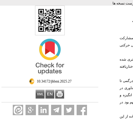
رست نسخه ها
ش مشارکت
شی حرکتی
بستری شده
تاریافته
شامل: "از سردرگمی تا
‎ 10.34172/jhbmi.2025.27
اوری در
نگیزه و
 بود. در
ه از این