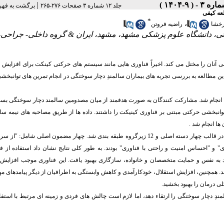
|
جلد ۱۲ شماره ۳ صفحات ۲۷۶-۲۶۵
برگشت به فه
عه کیفی
*
،
خشا
راضیه فروتن
ئی، دانشگاه علوم پزشکی مشهد، مشهد، ایران & گروه داخلی- جراحی،
شی آنان را مختل می کند. اخیراً فناوری هایی مانند سیستم های حرکتی کینکت برای افزای
د. این مطالعه به بررسی تجربه های بیماران سالمندِ دچار سوختگی در انجام تمرین های توانبخ
یل محتوای قراردادی انجام شد. مشارکت کنندگان به صورت هدفمند از میان مصدومین سالمند دچار سوختگی 
نبخشی حرکتی مبتنی بر فناوری کینیکت را داشتند. داده ها از طریق مصاحبه های نیمه ساخ
تحلیل 18 مصاحبه فردی و یک جلسه بحث متمرکز، منجر به استخراج 215 کد اولیه در قالب چهار دسته اصلی و 12 زیرگروه طبقه بندی شد. چهار مضمون اصلی 
و "احساس امنیت و راحتی با فناوری" بودند. به طور کلی نتایج نشان داد استفاده از فن
د به نفس و حمایت متخصصان و خانواده، سازگاری بهبود یافت. این فناوری موجب افزایش ا
. همچنین، افزایش استقلال، خودکارآمدی و کاهش وابستگی به اطرافیان از دیگر پیامدهای مهم
ی درمان را بهبود بخشید.
ِ دچار سوختگی را ارتقاء دهد، اما لازم است چالش های فردی و زمینه ای مرتبط با استفاد