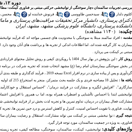
دوره ۱۲، شماره ۳ - ( ۹-۱۴۰۴ )
بررسی تجربیات سالمندان دچار سوختگی از توانبخشی حرکتی مبتنی بر فناوری کینکت: مطال
،
،
،
کلثوم دلدار
سیدحسن طاووسی
فرنوش خدابنده لو
محسن ر
دکترای پرستاری، دانشیار مرکز تحقیقات مراقبت‌های پرستاری و ماما
دانشکده پرستاری، دانشگاه علوم پزشکی مشهد، مشهد، ایران
چکیده:
(۱۱۴۰ مشاهده)
قدمه :
افراد سالمند مبتلا به سوختگی با محدودیت های جسمی مواجه اند که فرآیند توانبخ
بیماران به کار گرفته شده اند، اما اطلاعات اندکی از تجربه ها و برداشت های آنان وجود دار
مبتنی بر کینکت می پردازد .
وش کار :
این پژوهش در بهار سال 1404 با رویکردی کیفی و روش تحل
در بخش سوختگی بیمارستان امام رضا (ع) مشهد انتخاب شدند که تجربه شرکت در برنامه توا
گردآوری و پس از پیاده سازی در نرم افزار Excel نسخه 2019 ، فرآیند کدگذاری و طبقه بندی آن ها انجام شد .
افته ها :
سازگاری"، "افزایش انگیزه و مشارکت در فرایند درمان"، "احساس استقلال و خودکارآمدی" 
توانبخشی ابتدا با احساس ناآشنایی و اضطراب همراه بوده، اما ب همرور با افزایش اعتما
مشارکت فعال بیماران در درمان، تداوم تمرین ها و تجربه لذت بخش تر از فرایند توانبخشی شد
نهایت، فناوری با تقویت احساس امنیت، کنترل و کاهش استرس و درد حین تمرین ها، تجربه کل
تیجه گیری :
توا نبخشی مبتنی بر کینکت می تواند مشارکت، استقلال و رضایت بیماران سالمند
فناوری، به ویژه در جمعیت سالمندان، مورد توجه قرار گیرد.
واژه‌های کلیدی:
،
،
،
،
،
توانبخشی
کینکت
سالمندان
سوختگی
مطالعه کیفی
تجربه زیسته