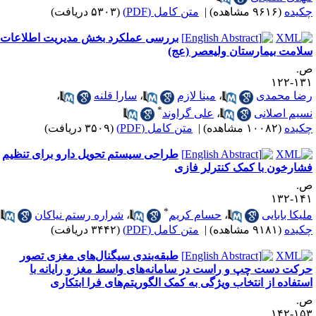
کیده
(۹۶۱۶ مشاهده)
|
متن کامل (PDF)
(۵۳۰۳ دریافت)
بررسی عملکرد بخش مدیریت اطلاعات
لامت بیمارستان ولیعصر (عج)
.
۱۳۱-۱
ضا محمدی
،
مینا لازم
،
سارا قلنه
،
*
سیم اصلانی
،
علی گراوند
کیده
(۱۰۰۸۲ مشاهده)
|
متن کامل (PDF)
(۳۵۰۹ دریافت)
طراحی سیستم تحویل دارو برای تنظیم
شارخون با کمک کنترلر فازی
.
۱۴۱-۱
*
لیکا بابایی
،
حسام کریم
،
شراره رستم نیاکان
کیده
(۹۱۸۱ مشاهده)
|
متن کامل (PDF)
(۳۴۴۲ دریافت)
طبقه‌بندی سیگنال‌های مغزی تصور
رکت دست چپ و راست در سامانه‌های واسط مغز و رایانه با
ستفاده از انتخاب ویژگی به کمک الگوریتم‌های فرا ‌ابتکاری
.
۱۵۳-۱