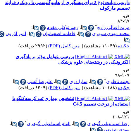
دارویی دیابت نوع 2 برای پیشگیری از هایپوگلیسمی با رویکرد فرآیند
صمیم ‌مارکوف
.
۹۷-
*
ریم اقبالی زارچ
،
رضا توکلی مقدم
،
حمد مهدی سپهری
،
فاطمه اصفهانیان
،
امیر آذرون
کیده
(۱۱۰۴۹ مشاهده)
|
متن کامل (PDF)
(۲۹۹۲ دریافت)
بررسی عوامل مؤثر بر یادگیری
لکترونیکی در رشته‌های علوم پزشکی
.
۱۰۷-
*
جمه ناظری
،
سارا دری
،
علیرضا آتشی
کیده
(۱۰۱۸۸ مشاهده)
|
متن کامل (PDF)
(۶۴۰۹ دریافت)
تشخیص بیماری تب کریمه‌کنگو با
ستفاده از درخت تصمیم C4.5
.
۱۲۱-۱
*
ضا اسماعیلی گوهری
،
الهام اسماعیلی گوهری
،
هدی شفیعی