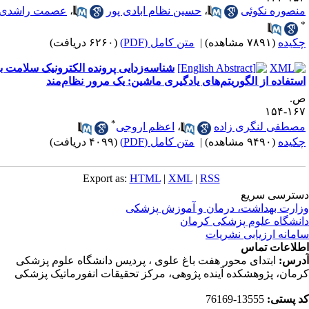
نصوره نکوئی
،
حسین نظام ابادی پور
،
عصمت راشدی
کیده
(۷۸۹۱ مشاهده)
|
متن کامل (PDF)
(۶۲۶۰ دریافت)
شناسه‌زدایی پرونده الکترونیک سلامت با
ستفاده از الگوریتم‌های یادگیری ماشین: یک مرور نظام‌مند
.
۱۶۷-۱
*
صطفی لنگری زاده
،
اعظم اروجی
کیده
(۹۴۹۰ مشاهده)
|
متن کامل (PDF)
(۴۰۹۹ دریافت)
Export as:
HTML
|
XML
|
RSS
ترسی سریع
ارت بهداشت، درمان و آموزش پزشکی
نشگاه علوم پزشکی کرمان
مانه ارزیابی نشریات
لاعات تماس
رس:
ابتدای محور هفت باغ علوی ، پردیس دانشگاه علوم پزشکی
مان، پژوهشکده آینده پژوهی، مرکز تحقیقات انفورماتیک پزشکی
 پستی:
13555-76169