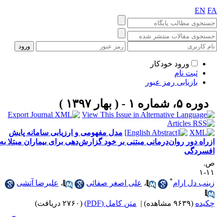
EN
F
ورود خودکار
ثبت نام
بازیابی رمز عبور
دوره ۵، شماره ۱ - ( بهار ۱۳۹۷ )
مدل‌ مفهومی و ارزیابی سامانه پایش
زراه دور روان‌درمانی مبتنی بر خود گزارش‌دهی برای بیماران مبتلا به
فسردگی
.
۱۱
*
ینب دل ارام
،
علی اصغر صفائی
،
علیرضا آتشی
کیده
(۹۶۳۹ مشاهده)
|
متن کامل (PDF)
(۲۷۶۰ دریافت)