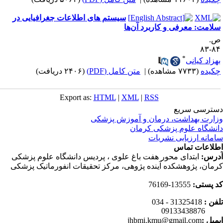
سیستم های اطلاعات جغرافیایی در
لامت: معرفی و کاربرد آن‌ها
.
۸۴-
*
هزاد کیانی
کیده
(۷۷۳۳ مشاهده)
|
متن کامل (PDF)
(۲۴۰۶ دریافت)
Export as:
HTML
|
XML
|
RSS
ترسی سریع
ارت بهداشت، درمان و آموزش پزشکی
نشگاه علوم پزشکی کرمان
مانه ارزیابی نشریات
لاعات تماس
رس:
ابتدای محور هفت باغ علوی ، پردیس دانشگاه علوم پزشکی
مان، پژوهشکده آینده پژوهی، مرکز تحقیقات انفورماتیک پزشکی
 پستی:
13555-76169
فن :
31325418 - 034
0913343
میل :
jhbmi.kmu@gmail.com