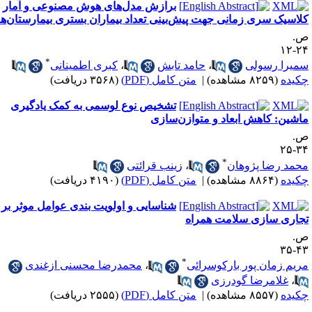
برازش مدل‌های هوش مصنوعی و آمار
لاسیک سری زمانی جهت پیش‌بینی تعداد بیماران بستری بیمارستان‌ها
.
۲۴-
*
میرا رسولی
،
حامد تابش
،
کبری اطمینانی
کیده
(۸۲۵۹ مشاهده)
|
متن کامل (PDF)
(۳۵۶۸ دریافت)
تشخیص نوع لوسمی به کمک یادگیری
اشین: کاهش ابعاد و متوازن‌سازی
.
۳۴-
*
حمد رضا پژوهان
،
زینب قرائتی
کیده
(۸۸۶۴ مشاهده)
|
متن کامل (PDF)
(۴۱۹۰ دریافت)
شناسایی و اولویت بندی عوامل موثر بر
جاری سازی سلامت همراه
.
۴۳-
*
ریم زمان پور بارکوسرائی
،
محمدرضا محسنی ازغندی
،
غلامرضا گودرزی
کیده
(۸۵۵۷ مشاهده)
|
متن کامل (PDF)
(۲۵۵۵ دریافت)