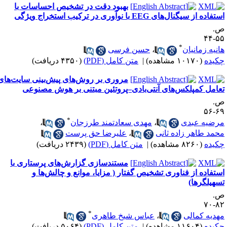
بهبود دقت در تشخیص احساسات با
تفاده از سیگنال‌های EEG با نوآوری در ترکیب استخراج ویژگی
.
۵۵-
*
انیه زمانیان
،
حسن فرسی
کیده
(۱۰۱۷۰ مشاهده)
|
متن کامل (PDF)
(۴۳۵۰ دریافت)
مروری بر روش‌های پیش‌بینی سایت‌های
عامل کمپلکس‌های آنتی‌بادی–پروتئین مبتنی بر هوش مصنوعی
.
۶۹-
*
رضیه عبدی
،
مهدی سعادتمند طرزجان
،
حمد طاهر زاده ثانی
،
علیرضا حق پرست
کیده
(۸۲۶۰ مشاهده)
|
متن کامل (PDF)
(۲۴۳۹ دریافت)
مستندسازی گزارش‌های پرستاری با
ستفاده از فناوری تشخیص گفتار ( مزایا، موانع و چالش‌ها و
سهیلگرها)
.
۸۲-
*
هدیه کمالی
،
عباس شیخ طاهری
کیده
(۱۱۶۰۴ مشاهده)
|
متن کامل (PDF)
(۵۰۶۴ دریافت)