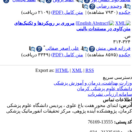
،
وحیده رضایی
کیده
(۷۹۳۰ مشاهده)
|
متن کامل (PDF)
(۲۱۰۹ دریافت)
مروری بر رویکردها و تکنیک‌های
تن‌کاوی در مستندات بالینی
.
۳۲۴-۳
*
رزانه فیض منش
،
علی اصغر صفائی
کیده
(۸۵۷۵ مشاهده)
|
متن کامل (PDF)
(۳۳۴۹ دریافت)
Export as:
HTML
|
XML
|
RSS
ترسی سریع
ارت بهداشت، درمان و آموزش پزشکی
نشگاه علوم پزشکی کرمان
مانه ارزیابی نشریات
لاعات تماس
رس:
ابتدای محور هفت باغ علوی ، پردیس دانشگاه علوم پزشکی
مان، پژوهشکده آینده پژوهی، مرکز تحقیقات انفورماتیک پزشکی
 پستی:
13555-76169