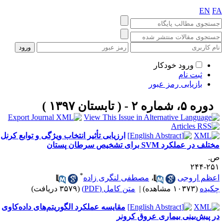
EN
F
ورود خودکار
ثبت نام
بازیابی رمز عبور
دوره ۵، شماره ۲ - ( تابستان ۱۳۹۷ )
ارزیابی تأثیر انتخاب ویژگی و توابع کرنل
تلف در عملکرد SVM برای تشخیص سرطان پستان
.
۲۵۱-۲
*
عظم اروجی
،
مصطفی لنگری زاده
کیده
(۱۰۳۷۳ مشاهده)
|
متن کامل (PDF)
(۳۵۷۹ دریافت)
مقایسه عملکرد الگوریتم‌های داده‌کاوی
ر پیش‌بینی بیماری عروق کرونر