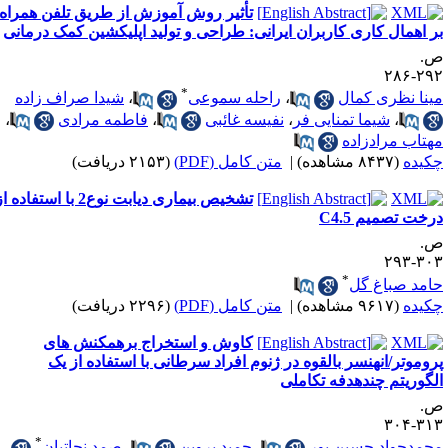
تأثیر روش آموزش از طریق تلفن همراه
ر اهمال کاری کاربران ایرانی: طراحی و تولید اپلیکشین کمک درمانی
.
۲۹۲-۲
*
ینا نظری کمال
،
راحله سموعی
،
شیدا صراف زاده
،
شیما تمنایی فر
،
نفیسه غائبی
،
فاطمه مرادی
،
هتاب مرادزاده
کیده
(۸۴۳۷ مشاهده)
|
متن کامل (PDF)
(۲۱۵۳ دریافت)
تشخیص بیماری دیابت نوع2 با استفاده از
رخت تصمیم C4.5
.
۳۰۳-۲
*
امد صباغ گل
کیده
(۹۶۱۷ مشاهده)
|
متن کامل (PDF)
(۲۲۹۶ دریافت)
کاوش و استخراج برهمکنش های
روموتر/انهنسر بالقوه در ژنوم افراد سرطانی با استفاده از یک
لگوریتم چندهدفه تکاملی
.
۳۱۳-۳
*
حمدجواد حسین پور
،
حمید پروین
،
صمد نجاتیان