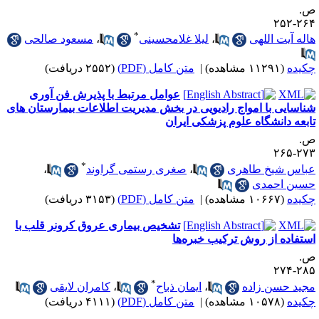
.
۲۶۴-۲
*
اله آیت اللهی
،
لیلا غلامحسینی
،
مسعود صالحی
کیده
(۱۱۲۹۱ مشاهده)
|
متن کامل (PDF)
(۲۵۵۲ دریافت)
عوامل مرتبط با پذیرش فن آوری
ناسایی با امواج رادیویی در بخش مدیریت اطلاعات بیمارستان های
ابعه دانشگاه علوم پزشکی ایران
.
۲۷۳-۲
*
باس شیخ طاهری
،
صغری رستمی گراوند
،
سین احمدی
کیده
(۱۰۶۶۷ مشاهده)
|
متن کامل (PDF)
(۳۱۵۳ دریافت)
تشخیص بیماری عروق کرونر قلب با
ستفاده از روش ترکیب خبره‌ها
.
۲۸۵-۲
*
جید حسن زاده
،
ایمان ذباح
،
کامران لایقی
کیده
(۱۰۵۷۸ مشاهده)
|
متن کامل (PDF)
(۴۱۱۱ دریافت)