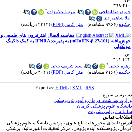
۴۱۰-۳
*
میدرضا ابطحی
،
مرسا غلامزاده
،
یلا شاهمرادی
کیده
(۹۹۶۶ مشاهده)
|
متن کامل (PDF)
(۲۳۱۴ دریافت)
مقایسه اتصال اینترفرون ‌بتای طبیعی و
جهش‌یافته (mHuIFN-β 27-101) به پذیرندهIFNRA به کمک داکینگ
ولکولی
.
۴۲۲-۴
*
هره حجتی
،
سید شریف بلخی
کیده
(۷۱۶۶ مشاهده)
|
متن کامل (PDF)
(۳۰۲۱ دریافت)
Export as:
HTML
|
XML
|
RSS
ترسی سریع
ارت بهداشت، درمان و آموزش پزشکی
نشگاه علوم پزشکی کرمان
مانه ارزیابی نشریات
لاعات تماس
رس:
ابتدای محور هفت باغ علوی ، پردیس دانشگاه علوم پزشکی
مان، پژوهشکده آینده پژوهی، مرکز تحقیقات انفورماتیک پزشکی