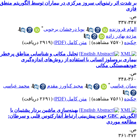
ر شدت اثر رتینوپاتی سروز مرکزی در بیماران توسط الگوریتم منطق
ازی
.
۳۴۷-۳
*
لهام فروزنده
،
پویا درخشان برجویی
،
ژده بهادر زاده
کیده
(۷۵۷۰ مشاهده)
|
متن کامل (PDF)
(۲۹۱۹ دریافت)
تحلیل مکانی و شناسایی مناطق پرخطر
یماری بروسلوز انسانی با استفاده از روش‌های اندازه‌گیری
ودهمبستگی مکانی
.
۳۶۰-۳
*
یمان عباسی
،
مجید کیاورز مقدم
،
محمد عباسی
کیده
(۷۵۶۱ مشاهده)
|
متن کامل (PDF)
(۲۶۹۱ دریافت)
بهینه‌سازی ماشین بردار پشتیبان با
الگوریتم GBC جهت پیش‌بینی ارتباط آنفارکتوس قلبی و سرطان:
طالعه موردی
.
۳۷۲-۳