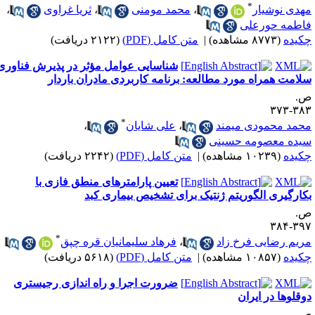
*
هدی نوشیار
،
محمد مومنی
،
ثریا غراوی
،
اطمه حورعلی
کیده
(۸۷۷۳ مشاهده)
|
متن کامل (PDF)
(۲۱۲۲ دریافت)
شناسایی عوامل مؤثر در پذیرش فناوری
لامت همراه مورد مطالعه: برنامه کاربردی مادران باردار
.
۳۸۳-۳
*
حمد محمودی میمند
،
علی شایان
،
یده معصومه حسینی
کیده
(۱۰۲۳۹ مشاهده)
|
متن کامل (PDF)
(۲۲۴۲ دریافت)
تعیین پارامترهای منطق فازی با
کارگیری الگوریتم ژنتیک برای تشخیص بیماری کبد
.
۳۹۷-۳
*
ریم رضایی فرخ زاد
،
فرهاد سلیمانیان قره چپق
کیده
(۱۰۸۵۷ مشاهده)
|
متن کامل (PDF)
(۵۶۱۸ دریافت)
ضرورت اجرا و راه اندازی رجیستری
وقلوها در ایران
.