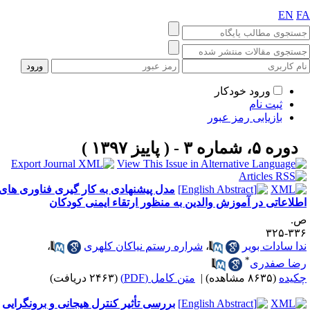
EN
F
ورود خودکار
ثبت نام
بازیابی رمز عبور
دوره ۵، شماره ۳ - ( پاییز ۱۳۹۷ )
مدل پیشنهادی به کار گیری فناوری های
طلاعاتی در آموزش والدین به منظور ارتقاء ایمنی کودکان
.
۳۳۶-۳
دا سادات بویر
،
شراره رستم نیاکان کلهری
،
*
ضا صفدری
کیده
(۸۶۳۵ مشاهده)
|
متن کامل (PDF)
(۲۴۶۳ دریافت)
بررسی تأثیر کنترل هیجانی و برونگرایی