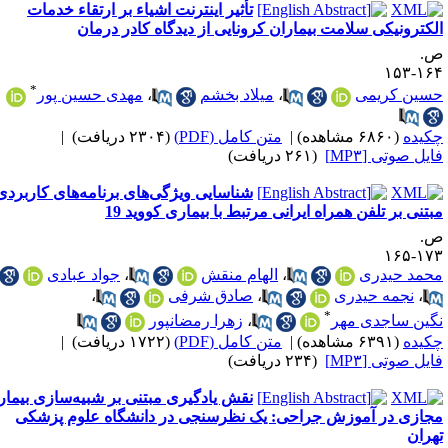
تأثیر اینترنت اشیاء بر ارتقاء خدمات
لکترونیکی سلامت بیماران کرونایی از دیدگاه کادر درمان
.
۱۶۴-۱
*
سین کریمی
،
میلاد بخشم
،
مهدی حسین پور
کیده
(۶۸۶۰ مشاهده)
|
متن کامل (PDF)
(۲۳۰۴ دریافت)
|
ایل صوتی [MP۳]
(۲۶۱ دریافت)
شناسایی ویژگی‌های برنامه‌های کاربردی
بتنی بر تلفن همراه ایرانی مرتبط با بیماری کووید 19
.
۱۷۳-۱
حمد حیدری
،
الهام منقش
،
جواد عبادی
،
نجمه حیدری
،
صادق شرفی
،
*
گین ساجدی مهر
،
زهرا رمضانپور
کیده
(۶۳۹۱ مشاهده)
|
متن کامل (PDF)
(۱۷۲۲ دریافت)
|
ایل صوتی [MP۳]
(۲۳۴ دریافت)
نقش یادگیری مبتنی بر شبیه‌سازی بیمار
جازی در آموزش جراحی: یک نظرسنجی در دانشگاه علوم پزشکی
هران