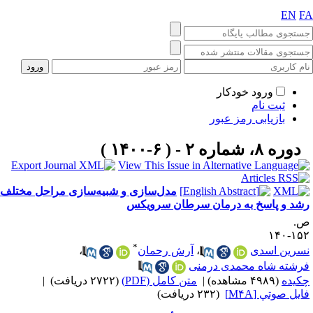
EN
F
ورود خودکار
ثبت نام
بازیابی رمز عبور
دوره ۸، شماره ۲ - ( ۶-۱۴۰۰ )
مدل‌سازی و شبیه‌سازی مراحل مختلف
شد و پاسخ به درمان سرطان سرویکس
.
۱۵۲-۱
*
سرین اسدی
،
آرش رحمان
،
رشته شاه محمدی درمنی
کیده
(۴۹۸۹ مشاهده)
|
متن کامل (PDF)
(۲۷۲۲ دریافت)
|
ايل صوتي [M۴A]
(۲۳۲ دریافت)