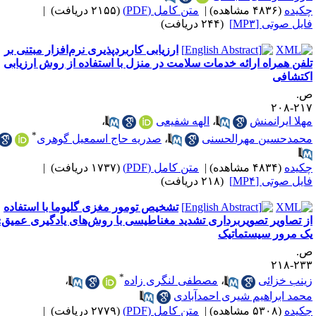
کیده
(۴۸۳۶ مشاهده)
|
متن کامل (PDF)
(۲۱۵۵ دریافت)
|
ایل صوتی [MP۳]
(۲۴۴ دریافت)
ارزیابی کاربردپذیری نرم‌افزار مبتنی بر
لفن همراه ارائه خدمات سلامت در منزل با استفاده از روش ارزیابی
کتشافی
.
۲۱۷-۲
هلا ایرانمنش
،
الهه شفیعی
،
*
حمدحسین مهرالحسنی
،
صدریه حاج اسمعیل گوهری
کیده
(۴۸۳۴ مشاهده)
|
متن کامل (PDF)
(۱۷۳۷ دریافت)
|
ایل صوتی [MP۴]
(۲۱۸ دریافت)
تشخیص تومور مغزی گلیوما با استفاده
ز تصاویر تصویربرداری تشدید مغناطیسی با روش‌های یادگیری عمیق:
ک مرور سیستماتیک
.
۲۳۳-۲
*
ینب خزائی
،
مصطفی لنگری زاده
،
حمد ابراهیم شیری احمدآبادی
کیده
(۵۳۰۸ مشاهده)
|
متن کامل (PDF)
(۲۷۷۹ دریافت)
|