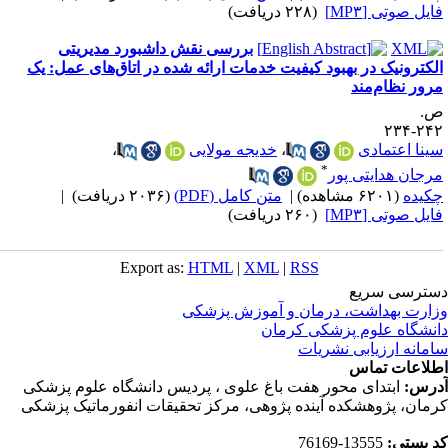
ایل صوتی [MP۳]
(۲۲۸ دریافت)
بررسی نقش داشبورد مدیریتی
لکترونیک در بهبود کیفیت خدمات ارائه شده در اتاق‌های عمل: یک
رور نظام‌مند
.
۲۴۲-۲
ینا اعتمادی
،
خدیجه مولایی
،
*
رجان هدایتی پور
کیده
(۶۲۰۱ مشاهده)
|
متن کامل (PDF)
(۲۰۳۶ دریافت)
|
ایل صوتی [MP۳]
(۲۶۰ دریافت)
Export as:
HTML
|
XML
|
RSS
ترسی سریع
ارت بهداشت، درمان و آموزش پزشکی
نشگاه علوم پزشکی کرمان
مانه ارزیابی نشریات
لاعات تماس
رس:
ابتدای محور هفت باغ علوی ، پردیس دانشگاه علوم پزشکی
مان، پژوهشکده آینده پژوهی، مرکز تحقیقات انفورماتیک پزشکی
 پستی:
13555-76169