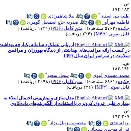
.
۱۸۳-۱
*
یبه بنی اسدی
،
لیلا شاهمرادی
،
اطمه مهرآور
،
صدریه حاج اسمعیل گوهری
کیده
(۵۷۶۲ مشاهده)
|
متن کامل (PDF)
(۱۷۲۱ دریافت)
|
ایل صوتی [M۴A]
(۲۲۴ دریافت)
ارزیابی عملکرد سامانه یکپارچه بهداشت
ر کیفیت ارائه مراقبت‌های بهداشتی از دیدگاه بهورزان و مراقبین
لامت در سراسر ایران سال 1399
.
۱۹۲-۱
*
حمد محمدی ابنوی
،
سجاد سعید
کیده
(۶۸۶۱ مشاهده)
|
متن کامل (PDF)
(۲۰۹۸ دریافت)
|
ایل صوتی [MP۳]
(۲۳۶ دریافت)
مدل‌سازی و پیش‌بینی احتمال ابتلاء به
یماری‌ قلبی عروق کرونری با استفاده از الگوریتم‌های داده‌کاوی
.
۲۰۷-۱
*
ریا سعدی
،
معصومه زینال نژاد
،
رزاد موحدی سبحانی