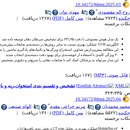
‎ 10.34172/jhbmi.2025.03
*
روح اله مقصودی
،
مهدی توان
چکیده
(۲۷۲۴ مشاهده)
|
متن کامل (PDF)
(۱۲۶۷ دریافت)
|
نکات برجسته
یک مدل هوش مصنوعی با دقت
۹۵
٫
۲۳٪
برای تشخیص سرطان دهان توسعه داده شد.
الگوریتم
SVM
عملکرد بهتری نسبت به سایر روش‌ها در دسته‌بندی ضایعات پیش‌س
این مطالعه پیش‌پردازش تصاویر، استخراج ویژگی‌ها و تکنیک‌های یادگیری ماشین را به‌
۳۰
ویژگی کلیدی با استفاده از خوشه‌بندی برای بهبود دقت دسته‌بندی انتخاب شدند
.
این مدل می‌تواند به پزشکان کمک کند تا ضایعات دهانی را سریع‌تر و دقیق‌تر تشخیص د
|
فایل صوتی [MP۳]
(۱۶۷ دریافت)
تشخیص و تقسیم‌ بندی استخوان،ریه و بافت نرم به روش 
ص. ۳۳۵-۳۲۳
‎ 10.34172/jhbmi.2025.04
*
محمد محمدیان
،
مریم خزاعی مقدم
،
الهام صنیعی
چکیده
(۵۵۲۲ مشاهده)
|
متن کامل (PDF)
(۱۳۶۰ دریافت)
|
نکات برجسته
MobileNet-v۲
عملکرد بهتری در تحلیل
CT scan
و بخش ‌بندی بافت‌ها دارد
.