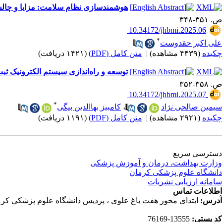
هوشمندسازی نظام سلامت: مزایا و چال
ص. ۳۵۱-۳۴۸
‎ 10.34172/jhbmi.2025.06
*
علی اکبر حقدوست
چکیده
(۴۴۳۹ مشاهده)
|
متن کامل (PDF)
(۱۴۲۱ دریافت)
توسعه و راه‌اندازی سیستم الکترونیک ثب
ص. ۳۵۸-۳۵۲
‎ 10.34172/jhbmi.2025.07
*
سیمین صالحی نژاد
،
کامبیز بهاالدین بیگی
چکیده
(۲۹۲۱ مشاهده)
|
متن کامل (PDF)
(۱۱۹۱ دریافت)
دسترسی سریع
وزارت بهداشت، درمان و آموزش پزشکی
دانشگاه علوم پزشکی کرمان
سامانه ارزیابی نشریات
اطلاعات تماس
آدرس:
ابتدای محور هفت باغ علوی ، پردیس دانشگاه علوم پزشکی کرم
کد پستی:
13555-76169