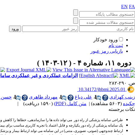
EN
FA
ورود خودکار
ثبت نام
بازیابی رمز عبور
دوره ۱۱، شماره ۴ - ( ۱۲-۱۴۰۳ )
الزامات عملکردی و غیر عملکردی سامان
ص. ۲۹۰-۲۸۲
‎ 10.34172/jhbmi.2025.01
زینب کهزادی
،
علی دباغ
،
مهرداد طاهری
،
حسن ا
چکیده
(۵۶۰۳ مشاهده)
|
متن کامل (PDF)
(۱۵۹۰ دریافت)
|
نکات برجسته
طراحی سامانه پزشکی از راه دور
می تواند
داده ها را سازماندهی، خطاها را کاهش و 
یک سامانه
پزشکی از راه دور یکپارچه و قابل اعتماد با تجربه کاربری مناسب برای 
ارتباط چندوجهی (صوتی، تصویری، متنی) در این سامانه می تواند ارتباط بیمار و پزشک 