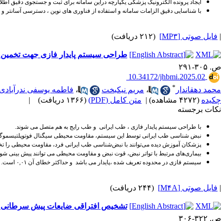
ایجاد پرونده الکترونیک پزشکی یکپارچه دراین سامانه برای ثبت و جستجوی دقیق اطل
با شناسایی دقیق الزامات سامانه و استفاده از فناوری های نوین ، دسترسی آسانتر 
|
فایل صوتی [MP۳]
(۲۱۲ دریافت)
طراحی سیستم پایدار فازی جهت تخمین م
ص. ۳۰۵-۲۹۱
‎ 10.34172/jhbmi.2025.02
*
محمد دهقاندار
،
مریم نیکبخت
،
فاطمه یوسفی ندرآبادی
چکیده
(۴۲۷۲ مشاهده)
|
متن کامل (PDF)
(۱۳۶۶ دریافت)
|
نکات برجسته
با طراحی سیستم پایدار فازی ، طب ایرانی و طب رایج به هم متصل می شوند.
نبض شناسی طب ایرانی توسط این سیستم، مقاومت محیطی سیگنال فوتوپلتیسموگرام
پزشکان آموزش دیده می‌توانند با نبض‌شناسی طب ایرانی فرد، مقاومت محیطی را تخم
بیماری‌های مرتبط با تواتر نبض، قوت نبض و مقاومت محیطی می توانند پیش بینی شون
سیستم فازی در محدوده تعریف شده ،پایدار می باشد و حداکثر خطای آن ۰,۰۱ است.
|
فایل صوتی [M۴A]
(۲۴۴ دریافت)
تشخیص افتراقی ضایعات پیش سرطانی و
ص. ۳۲۲-۳۰۶