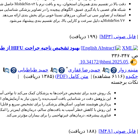
دقت بالا در تقسیم ‌بندی همزمان استخوان، ریه و بافت نرم با
MobileNet-v۲
حاصل شد
شبکه ‌های عصبی با یادگیری عمیق، الگوهای پیچیده را در تصاویر پزشکی شناسایی می‌
استفاده از تصاویر سی ‌تی اسکن، مرزهای نسبتا خوبی برای بخش ‌بندی ارائه می‌دهد
.
MobileNet-V۲
به دلیل سرعت و کارایی بالا، برای تقسیم ‌بندی پیشنهاد می‌شود
.
|
فایل صوتی [MP۳]
(۱۹۹ دریافت)
بهبود تشخیص ناحیه جراحت HIFU از طریق یادگیری نظارت‌شده و خودنظارتی متضاد با استخراج ویژگی مبتنی بر موجک و نمونه‌های منفی سخت (HWCSSL)
ص. ۳۴۷-۳۳۶
‎ 10.34172/jhbmi.2025.05
*
متینه زوار
،
حمیدرضا غفاری
،
حمید طباطبایی
چکیده
(۶۱۱۶ مشاهده)
|
متن کامل (PDF)
(۱۳۸۵ دریافت)
|
نکات برجسته
یک روش جدید برای تشخیص جراحت‌ها به پزشکان کمک می‌کند تا نواحی آسیب‌د
این پژوهش دقت در شناسایی بافت آسیب‌دیده را بدون نیاز به آزمایش‌های 
پردازش هوشمند تصاویر، اسکن‌های پزشکی را برای تشخیص سریع و قابل‌اع
این روش با کاهش خطر آسیب به بافت‌های سالم، درمان‌های ایمن‌تر را امکان
فناوری پیشرفته، درمان‌های غیرتهاجمی را برای بیماران مؤثرتر می‌کند
.
|
فایل صوتی [M۴A]
(۱۸۸ دریافت)