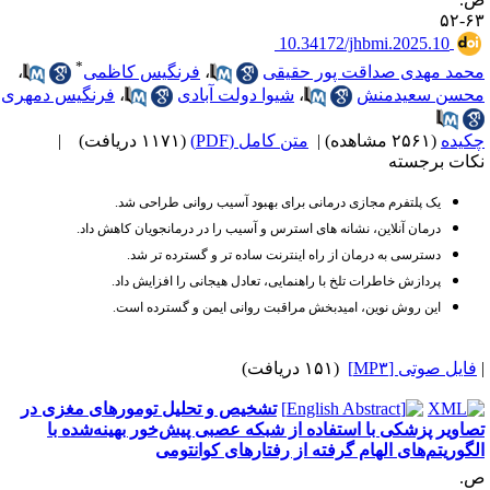
۶۳-
‎ 10.34172/jhbmi.2025.10
*
حمد مهدی صداقت پور حقیقی
،
فرنگیس کاظمی
،
حسن سعیدمنش
،
شیوا دولت آبادی
،
فرنگیس دمهری
کیده
(۲۵۶۱ مشاهده)
|
متن کامل (PDF)
(۱۱۷۱ دریافت)
|
کات برجسته
یک پلتفرم مجازی درمانی برای بهبود آسیب روانی طراحی شد
.
درمان آنلاین، نشانه های استرس و آسیب را در درمانجویان کاهش داد
.
دسترسی به درمان از راه اینترنت ساده تر و گسترده تر شد.
پردازش خاطرات تلخ با راهنمایی، تعادل هیجانی را افزایش داد.
این روش نوین، امیدبخش مراقبت روانی ایمن و گسترده است
.
فایل صوتی [MP۳]
(۱۵۱ دریافت)
تشخیص و تحلیل تومورهای مغزی در
صاویر پزشکی با استفاده از شبکه عصبی پیش‌خور بهینه‌شده با
لگوریتم‌های الهام گرفته از رفتارهای کوانتومی
.