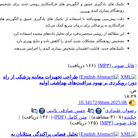
تکنیک های یادگیری عمیق و الگوریتم های فراابتکاری روشی جدید برای تشخیص
زودهنگام بیماری کبدی
هستند
.
دقت پیش‌بینی بهبودیافته با استفاده از تکنیک های یادگیری عمیق و الگوریتم های
فراابتکاری به پزشکان برای درمان سریع کمک می‌کند
.
این مطالعه از روشی منحصربه‌فرد برای تحلیل داده‌های پیچیده استفاده کرد
.
تشخیص زودهنگام، مشکلات شدید کبدی را کاهش داده و نتایج بهتری دارد
.
تکنیک‌های جدید، قابلیت اطمینان تشخیص بیماری کبدی را افزایش می‌دهند
.
فایل صوتی [MP۳]
(۱۶۶ دریافت)
طراحی تجهیزات معاینه پزشکی از راه
ور: رویکردی بر بهبود مراقبت‌های بهداشتی اولیه
.
۲۹-
‎ 10.34172/jhbmi.2025.08
*
ضوان علیدادی
،
حسن صادقی نائینی
کیده
(۳۱۰۸ مشاهده)
|
متن کامل (PDF)
(۱۴۶۰ دریافت)
|
ایل صوتی [MP۳]
(۱۲۵ دریافت)
تحلیل فضایی پراکندگی مبتلایان به