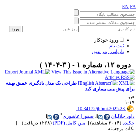
EN
F
ورود خودکار
ثبت نام
بازیابی رمز عبور
دوره ۱۲، شماره ۱ - ( ۳-۱۴۰۴ )
طراحی یک مدل یادگیری عمیق بهینه
رای پیش‌بینی بیماری کبد
.
۱۷
‎ 10.34172/jhbmi.2025.23
*
اود جلالیان
،
صفورا عاشوری
کیده
(۳۰۱۴ مشاهده)
|
متن کامل (PDF)
(۱۲۶۸ دریافت)
|
کات برجسته