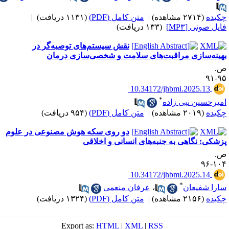
کیده
(۲۷۱۴ مشاهده)
|
متن کامل (PDF)
(۱۱۳۱ دریافت)
|
ایل صوتی [MP۳]
(۱۳۳ دریافت)
نقش سیستم‌های توصیه‌گر در
هینه‌سازی مراقبت‌های سلامت و شخصی‌سازی درمان
.
۹۵-
‎ 10.34172/jhbmi.2025.13
*
میرحسین نبی زاده
کیده
(۲۰۱۹ مشاهده)
|
متن کامل (PDF)
(۹۵۴ دریافت)
دو روی سکه هوش مصنوعی در علوم
زشکی‌: نگاهی به جنبه‌های انسانی و اخلاقی
.
۱۰۴-
‎ 10.34172/jhbmi.2025.14
*
ارا شفیعان
،
عرفان منعمی
کیده
(۲۱۵۶ مشاهده)
|
متن کامل (PDF)
(۱۳۲۴ دریافت)
Export as:
HTML
|
XML
|
RSS