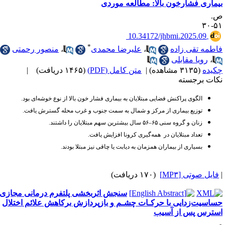
یماری فشار‌خون بالا: مطالعه موردی
.
۵۱-
‎ 10.34172/jhbmi.2025.09
*
اطمه تقی زاده
،
علیرضا محمدی
،
منصور رحمتی
،
رویا مقابلی
کیده
(۳۱۳۵ مشاهده)
|
متن کامل (PDF)
(۱۴۶۵ دریافت)
|
کات برجسته
الگوی پراکنش فضایی مبتلایان به بیماری فشار خون بالا از نوع خوشه‌ای بود
.
توزیع بیماری از مرکز و شمال به سمت جنوب و غرب محله گسترش یافت
.
زنان و گروه سنی ۶۵–۵۶ سال بیشترین سهم مبتلایان را داشتند
.
تعداد مبتلایان در همه‌گیری کرونا افزایش یافت
.
بسیاری از بیماران همزمان به دیابت یا چاقی نیز مبتلا بودند.
فایل صوتی [MP۳]
(۱۷۰ دریافت)
سنجش اثربخشی پلتفرم درمانی مجازی
ساسیت‌زدایی‌ با حرکـات چشـم‌ و بازپردازش برکاهش علائم اختلال
سترس پس از آسیب
.