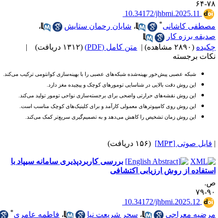
۷۸-
‎ 10.34172/jhbmi.2025.11
*
صطفی کاشانی
،
شایان رحمان ستایش
،
دیقه برزه کار
کیده
(۲۸۹۰ مشاهده)
|
متن کامل (PDF)
(۱۳۱۲ دریافت)
|
کات برجسته
ش
ب
که عصبی پیش‌خور بهینه‌شده
شبکه‌های عصبی را با بهینه‌سازی کوانتومی ترکیب می‌کند
.
این روش دقت بالایی در شناسایی تومورهای کوچک و پیچیده مغز دارد
.
این روش نقشه‌های حرارتی واضحی برای برجسته‌سازی نواحی تومور تولید می‌کند
.
این روش روی کامپیوترهای معمولی کارآمد و برای کلینیک‌های کوچک مناسب است
.
این روش زمان تشخیص را کاهش می‌دهد و به تصمیم‌گیری سریع‌تر کمک می‌کند
.
فایل صوتی [MP۳]
(۱۵۶ دریافت)
بررسی کاربرد‌پذیری سامانه‌ سیپاد با
ستفاده از روش ارزیابی اکتشافی
.
۹۰-
‎ 10.34172/jhbmi.2025.12
*
رضیه معراجی
،
سحر شریعت نیا
،
فاطمه عامری