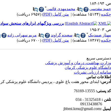
ص. ۱۹۴-۱۸۴
*
حمید مقدسی
،
محمدمهدی قائمی
چکیده
(۱۵۱۳۴ مشاهده)
|
متن کامل (PDF)
(۶۹۵۷ دریافت)
بررسی ویژگیهای ابزارهای سنجش سواد سل
ص. ۲۰۳-۱۹۵
*
مهناز صمدبیک
،
سعیده گراوند
،
مریم سهرابی زاده
چکیده
(۱۷۳۶۷ مشاهده)
|
متن کامل (PDF)
(۶۷۰۰ دریافت)
دسترسی سریع
وزارت بهداشت، درمان و آموزش پزشکی
دانشگاه علوم پزشکی کرمان
سامانه ارزیابی نشریات
اطلاعات تماس
آدرس:
ابتدای محور هفت باغ علوی ، پردیس دانشگاه علوم پزشکی کرم
کد پستی:
13555-76169
تلفن :
31325418 - 034
09133438876
ایمیل :
jhbmi.kmu@gmail.com