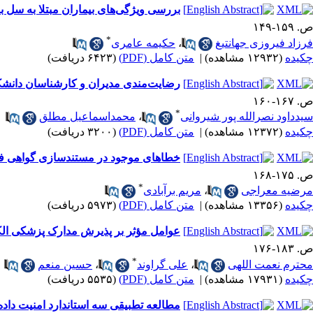
بررسی ویژگی‌های بیماران مبتلا به سل با اس
ص. ۱۵۹-۱۴۹
*
فرزاد فیروزی جهانتیغ
،
حکیمه عامری
چکیده
(۱۲۹۳۲ مشاهده)
|
متن کامل (PDF)
(۶۴۲۳ دریافت)
رضایت‌مندی مدیران و کارشناسان دانشکده
ص. ۱۶۷-۱۶۰
*
سیدداود نصرالله پور شیروانی
،
محمداسماعیل مطلق
چکیده
(۱۲۳۷۲ مشاهده)
|
متن کامل (PDF)
(۳۲۰۰ دریافت)
خطاهای موجود در مستندسازی گواهی ف
ص. ۱۷۵-۱۶۸
*
مرضیه معراجی
،
مریم برآبادی
چکیده
(۱۳۳۵۶ مشاهده)
|
متن کامل (PDF)
(۵۹۷۳ دریافت)
عوامل مؤثر بر پذیرش مدارک پزشکی الک
ص. ۱۸۳-۱۷۶
*
محترم نعمت اللهی
،
علی گراوند
،
حسین منعم
چکیده
(۱۷۹۳۱ مشاهده)
|
متن کامل (PDF)
(۵۵۳۵ دریافت)
مطالعه تطبیقی سه استاندارد امنیت داد