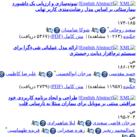
نمونه‌سازی و ارزیابی یک داشبورد
یمارستانی بر اساس مدل رضایت‌مندی کاربر نهایی
.
۱۸۵-۱
*
عید روحانی
،
شوکا ضامنیان
کیده
(۱۰۲۶۴ مشاهده)
|
متن کامل (PDF)
(۵۴۶۷ دریافت)
ارائه مدل عملیاتی شی‌ءگرا برای
یستم نرم‌افزار دیابت رجیستری
.
۱۹۴-۱
*
مید مقدسی
،
مرجان ابوالحسنی
،
علیرضا کاظمی
کیده
(۱۱۹۵۷ مشاهده)
|
متن کامل (PDF)
(۲۷۳۹ دریافت)
طراحی و ایجاد برنامه کاربردی خود
راقبتی مبتنی بر موبایل برای بیماران مبتلا به نارسایی قلب
.
۲۰۴-۱
رجان قاضی سعیدی
،
لیلا شاهمرادی
،
*
بدالمحمد رنجبر
،
زهره صحرایی
،
فریده طهماسبی