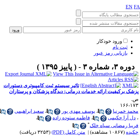
EN
F
ورود خودکار
ثبت نام
بازیابی رمز عبور
دوره ۳، شماره ۳ - ( پاییز ۱۳۹۵ )
تاثیر سیستم ثبت کامپیوتری دستورات
زشک برکیفیت ارائه خدمات درمانی: دیدگاه پزشکان و پرستاران
.
۱۷۳-۱
حمد خمرنیا
،
یوسف مهدی پور
،
سعید ابراهیمی
دل آرا حکیمی
،
فاطمه ستوده زاده
،
*
ریبا رمضانی سیاه خلک
کیده
(۱۰۸۶۷ مشاهده)
|
متن کامل (PDF)
(۳۲۵۳ دریافت)