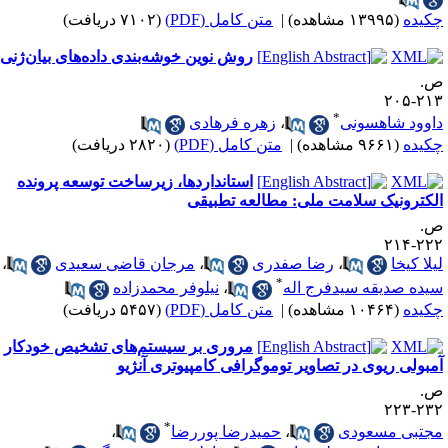
کیده
(۱۳۹۹۵ مشاهده)
|
متن کامل (PDF)
(۷۱۰۲ دریافت)
روش نوین خوشه‌بندی داده‌های بیان‌ژنی
.
۲۱۳-۲
*
اوود شاهسونی
،
زهره فرهادی
کیده
(۹۶۶۱ مشاهده)
|
متن کامل (PDF)
(۲۸۲۰ دریافت)
استانداردها، زیرساخت توسعه پرونده
لکترونیک سلامت ملی: مطالعه تطبیقی
.
۲۲۲-۲
یلا کیخا
،
رضا صفدری
،
مرجان قاضی سعیدی
،
*
یده صدیقه سیدفرج اله
،
نیلوفر محمدزاده
کیده
(۱۰۴۶۴ مشاهده)
|
متن کامل (PDF)
(۵۴۵۷ دریافت)
مروری بر سیستم‌های تشخیص خودکار
مبولی ریوی در تصاویر توموگرافی کامپیوتری آنژیو
.
۲۳۲-۲
*
جتبی مسعودی
،
حمیدرضا پوررضا
،