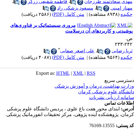
هدی سعادتمند طرزجان
،
فاطمه شفیعی زرگر
،
هناز امینی
،
مسعود پزشکی راد
کیده
(۸۹۳۸ مشاهده)
|
متن کامل (PDF)
(۲۵۸۶ دریافت)
مروری سیستماتیک بر فناوری‌های
وشیدنی و کاربردهای آن درسلامت
.
۲۴۲-۲
*
ریا رضایی
،
علی اصغر صفایی
کیده
(۹۵۶۴ مشاهده)
|
متن کامل (PDF)
(۴۰۸۷ دریافت)
Export as:
HTML
|
XML
|
RSS
ترسی سریع
ارت بهداشت، درمان و آموزش پزشکی
نشگاه علوم پزشکی کرمان
مانه ارزیابی نشریات
لاعات تماس
رس:
ابتدای محور هفت باغ علوی ، پردیس دانشگاه علوم پزشکی
مان، پژوهشکده آینده پژوهی، مرکز تحقیقات انفورماتیک پزشکی
 پستی:
13555-76169