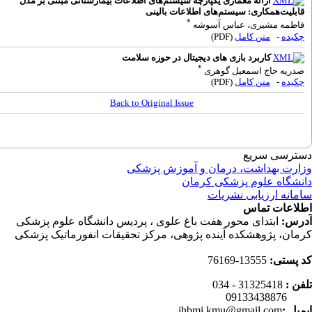
ارائه معماری یکپارچه سیستم‌های اطلاعات بیمارستانی مبتنی بر مدل
ابلیت‌همکاری: سیستم‌های اطلاعات بالینی
*
اطمه مشیری، عباس آسوشه
کیده
-
متن کامل
(PDF)
کاربرد بازی های دیجیتال در حوزه سلامت
*
دریه حاج اسمعیل گوهری
کیده
-
متن کامل
(PDF)
Back to Original Issue
ترسی سریع
ارت بهداشت، درمان و آموزش پزشکی
نشگاه علوم پزشکی کرمان
مانه ارزیابی نشریات
لاعات تماس
رس:
ابتدای محور هفت باغ علوی ، پردیس دانشگاه علوم پزشکی
مان، پژوهشکده آینده پژوهی، مرکز تحقیقات انفورماتیک پزشکی
 پستی:
13555-76169
فن :
31325418 - 034
0913343
میل :
jhbmi.kmu@gmail.com