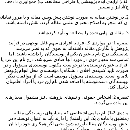
لف) ارایه‌ی ایده پژوهشی یا طراحی مطالعه، ب) جمع‌آوری داده‌ها،
)آنالیز و تفسیر.
2. در نوشتن مقاله به صورت نوشتن پیش‌نویس مقاله و یا مرور نقادانه
ن که منجر به اصلاح محتوای علمی مقاله گردد، نقش داشته باشد.
و تأیید کرده‌باشد.
تبصره 1:‌ در مواردی که فرد یا افرادی سهم قابل توجهی در فرآیند
ژوهش یا نگارش مقاله داشته‌اند به نحوی که به نظر می‌رسد
ایستگی درج نام به‌عنوان یکی از نویسندگان را داشته باشند، اما
مامی سه معیار فوق در مورد آنها صادق نمی‌باشد، درج نام این فرد یا
فراد به‌عنوان نویسنده با درخواست مکتوب نویسنده‌ی مسؤول و در
ورت تأیید کمیته‌ی اخلاق دانشگاه یا مؤسسه‌ی محل انجام پژوهش
لامانع است. نویسنده‌ی مسؤول موظف است که از موافقت دیگر
ویسندگان دست‌نوشته با اضافه شدن نام این فرد یا افراد اطمینان
اصل کند.
تبصره 2:‌ اشخاص حقوقی و تیم‌‌های پژوهشی نیز مشمول معیارهای
ین ماده می‌گردند.
ماده‌ی 2-1) نام تمامی اشخاصی که معیارهای نویسندگی مقاله
منطبق با ماده‌ی یک این راهنما) را دارند باید به عنوان نویسنده در
خش نویسندگان مقاله آورده شود ،حتی اگر همکاری خود را با آن
رکز یا تیم پژوهشی قطع کرده باشند.