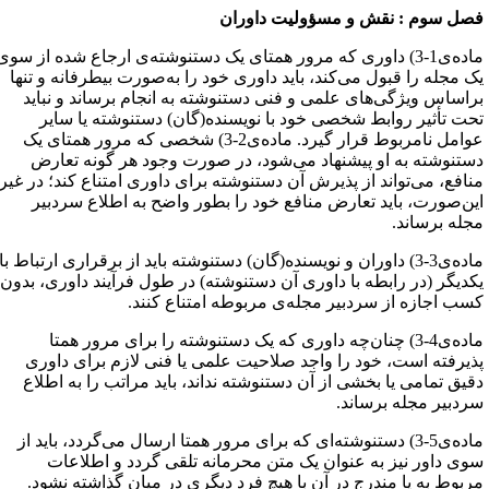
صل سوم : نقش و مسؤولیت داوران
ماده‌ی1-3) داوری که مرور همتای یک دستنوشته‌ی ارجاع شده از سوی
ک مجله را قبول می‌کند، باید داوری خود را به‌صورت بیطرفانه و تنها
راساس ویژگی‌های علمی و فنی دستنوشته به انجام برساند و نباید
حت تأثیر روابط شخصی خود با نویسنده(گان) دستنوشته یا سایر
عوامل نامربوط قرار گیرد. ماده‌ی2-3) شخصی که مرور همتای یک
ستنوشته به او پیشنهاد می‌شود، در صورت وجود هر گونه تعارض
نافع، می‌تواند از پذیرش آن دستنوشته برای داوری امتناع کند؛ در غیر
ین‌صورت، باید تعارض منافع خود را بطور واضح به اطلاع سردبیر
جله برساند.
ماده‌ی3-3) داوران و نویسنده(گان) دستنوشته باید از برقراری ارتباط با
کدیگر (در رابطه با داوری آن دستنوشته) در طول فرآیند داوری، بدون
سب اجازه از سردبیر مجله‌ی مربوطه امتناع کنند.
ماده‌ی4-3) چنان‌چه داوری که یک دستنوشته را برای مرور همتا
ذیرفته است، خود را واجد صلاحیت علمی یا فنی لازم برای داوری
قیق تمامی یا بخشی از آن دستنوشته نداند، باید مراتب را به اطلاع
ردبیر مجله برساند.
ماده‌ی5-3) دستنوشته‌ای که برای مرور همتا ارسال می‌گردد، باید از
وی داور نیز به عنوان یک متن محرمانه تلقی گردد و اطلاعات
ربوط به یا مندرج در آن با هیچ فرد دیگری در میان گذاشته نشود.