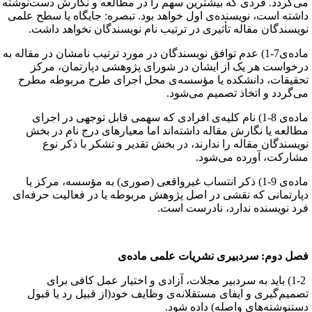
ی‌گردد. فردی که بیشترین سهم را در مطالعه و نگارش دست‌نوشته
اشته است، نویسنده‌ی اول خواهد بود. تبصره: جایگاه یا سطح علمی
ویسندگان مقاله تأثیری در ترتیب نام نویسندگان نخواهد داشت.
ماده‌ی7-1) عدم توافق نویسندگان در مورد ترتیب نامشان در مقاله به
رخواست هر یک از ایشان در شورای پژوهشی دپارتمان، مرکز
حقیقات، دانشکده یا مؤسسه‌ی محل اجرای طرح مربوطه مطرح
ی‌گردد و اتخاذ تصمیم می‌شود.
ماده‌ی 8-1) نام کلیه‌‌ی افرادی که سهمی قابل توجهی در اجرای
طالعه یا نگارش مقاله داشته‌اند اما معیارهای درج نام در بخش
ویسندگان مقاله را ندارند، در بخش تقدیر و تشکر با ذکر نوع
شارکت، آورده می‌شود.
ماده‌ی 9-1) ذکر انتساب غیرواقعی (صوری) به مؤسسه، مرکز یا
پارتمانی که نقشی در اصل پژوهش مربوطه یا در فعالیت حرفه‌ای
رد نویسنده ندارد، نادرست است.
صل دوم: سردبیری نشریات علمی ماده‌ی
1-2) باید به سردبیر مجلات، آزادی و اختیار عمل کافی برای
صمیم‌گیری و ایفای مستقلانه‌ی وظایف خود(از قبیل رد یا قبول
ستنوشته‌های واصله) داده شود.