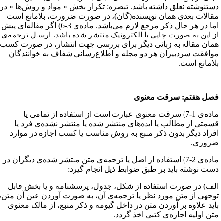
ستنوشته تعلق داشته باشد. تبصره: تکرار بخش « مواد و روش‌ها » در
قالات بعدی همان نویسنده(گان)، در صورت ضرورت، بلامانع است
اما در هر حال ذکر مرجع لازم می‌باشد. ماده‌ی 3-6) اگر مقاله‌ای پیش
ز این به صورت چاپی یا الکترونیک منتشر شده باشد، ارسال ترجمه‌ی
مان مقاله به زبانی دیگر برای بررسی جهت انتشار، در صورت کسب
وافقت سردبیران هر دو مجله و اطلاع‌رسانی شفاف به خوانندگان
لامانع است.
صل هفتم‌: سرقت معنوی
ماده‌ی 1-7) سرقت معنوی عبارت است از استفاده از تمامی یا
سمتی از مطالب یا ایده‌های منتشر شده یا منتشر نشده‌ی فرد یا
فراد دیگر بدون ذکر منبع به‌ روش مناسب یا کسب اجازه در موارد
روری.
ماده‌ی 2-7) استفاده از اصل یا ترجمه‌ی متن منتشر شده‌ی دیگران در
ست نوشته باید بر طبق ضوابط ذیل انجام گیرد:
لف) در صورت استفاده از شکل، جدول، پرسشنامه و یا بخش قابل
وجهی از متن مورد نظر یا ترجمه‌ی آن، به صورت آوردن عین آن متن،
اید علاوه بر آوردن متن در داخل گیومه و ذکر منبع، از مالک معنوی
تن اولیه اجازه‌ی کتبی اخذ گردد. ‌