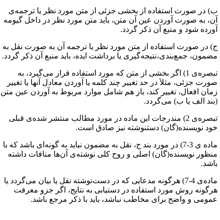
) در صورت استفاده از بخشی جزئی از متن مورد نظر یا ترجمه‌ی
ن، به صورت آوردن عین آن متن، باید متن مورد نظر در داخل گیومه
ورده شود و منبع آن ذکر گردد. ‌
) در صورت استفاده از متن مورد نظر یا ترجمه آن به صورت نقل به
ضمون، جمع‌بندی،نتیجه‌گیری یا برداشت ایده، باید منبع آن ذکر گردد.
تبصره‌ی 1) اگر بخشی از متن که مورد استفاده قرار می‌گیرد، به
ورت جزئی، مثلاَ در حد تغییر چند کلمه یا آوردن معادل آنها یا تغییر
مان افعال، تغییر کند، باز هم شامل موارد مربوط به آوردن عین متن
بند الف یا ب) می‌گردد.
تبصره‌ی 2) مندرجات این ماده در مورد مطالب منتشر شد‌ه‌ی قبلی
ود نویسنده‌(گان) دستنوشته نیز صادق است.
ماده ی 3-7) در مورد بند ج، نقل به مضمون نباید به گونه‌ای باشد که با
نظور نویسنده(گان) اصلی و روح کلی نوشته‌ی آن‌ها منافات داشته
اشد.
ماده‌ی 4-7) هرگونه مدعایی که در دست‌نوشته نقل یا بیان می‌گردد یا
رگونه روش مورد استفاده در دستیابی به نتایج، اگر جزو معرفت
مومی و واضح برای مخاطب نباشد، باید با ذکر مرجع باشد.