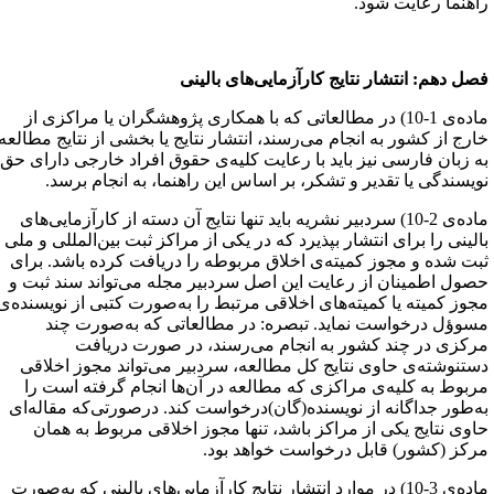
اهنما رعایت شود.
صل دهم: انتشار نتایج کارآزمایی‌های بالینی
ماده‌ی 1-10) در مطالعاتی که با همکاری پ‍‍ژوهشگران یا مراکزی از
ارج از کشور به انجام می‌رسند، انتشار نتایج یا بخشی از نتایج مطالعه
ه زبان فارسی نیز باید با رعایت کلیه‌ی حقوق افراد خارجی دارای حق
ویسندگی یا تقدیر و تشکر، بر اساس این راهنما، به انجام برسد.
ماده‌ی 2-10) سردبیر نشریه باید تنها نتایج آن دسته از کارآزمایی‌های
الینی را برای انتشار بپذیرد که در یکی از مراکز ثبت بین‌المللی و ملی
بت شده و مجوز کمیته‌ی اخلاق مربوطه را دریافت کرده باشد. برای
صول اطمینان از رعایت این اصل سردبیر مجله می‌تواند سند ثبت و
جوز کمیته یا کمیته‌های اخلاقی مرتبط را به‌صورت کتبی از نویسنده‌ی
سوؤل درخواست نماید. تبصره: در مطالعاتی که به‌صورت چند
رکزی در چند کشور به انجام می‌رسند، در صورت دریافت
ستنوشته‌ی حاوی نتایج کل مطالعه، سردبیر می‌تواند مجوز اخلاقی
ربوط به کلیه‌ی مراکزی که مطالعه در آن‌ها انجام گرفته است را
ه‌طور جداگانه‌ از نویسنده(گان)درخواست کند. درصورتی‌که مقاله‌ای
اوی نتایج یکی از مراکز باشد، تنها مجوز اخلاقی مربوط به همان
رکز (کشور) قابل درخواست خواهد بود.
ماده‌ی 3-10) در موارد انتشار نتایج کارآزمایی‌های بالینی که به‌صورت