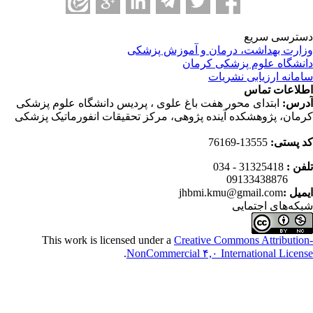
ترسی سریع
ارت بهداشت، درمان و آموزش پزشکی
نشگاه علوم پزشکی کرمان
مانه ارزیابی نشریات
لاعات تماس
رس:
ابتدای محور هفت باغ علوی ، پردیس دانشگاه علوم پزشکی
مان، پژوهشکده آینده پژوهی، مرکز تحقیقات انفورماتیک پزشکی
 پستی:
13555-76169
فن :
31325418 - 034
0913343
میل :
jhbmi.kmu@gmail.com
که‌های اجتمایی
This work is licensed under a
Creative Commons Attributio
.
NonCommercial ۴,۰ International Licen