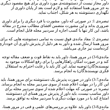
اور مجاز نیست از دستنوشته‌ی مورد داوری برای هیچ مقصود دیگری
ه جز مرور همتا استفاده کند و لازم است بعد از پایان داوری از
گهداری دستنوشته به هر شکل، اجتناب نماید.
تبصره‌ی 1: در صورتی که داور، مشورت با فرد دیگری را برای داوری
روری بداند و این مشورت متضمن افشای مطالب مندرج در مقاله
اشد، این کار تنها با کسب اجازه از سردبیر مجله قابل انجام است.
تبصره‌ی 2: مفاد ماده‌ی فوق نسبت به تمامی دستنوشته هایی که برای
رور همتا ارسال ‌شده و داور به هر دلیل از پذیرش داوری آن خودداری
رده‌است نیز جاری می‌باشد.
ماده‌ی6-3) در مرور همتا، داور باید به نقاط قوت و ضعف مقاله توجه
ند و در صورت امکان راهکارهایی را برای رفع اشکالات موجود به
ویسنده(گان) توصیه نماید. این کار باید با رعایت احترام به استقلال
کری نویسنده(گان) به انجام برسد.
ماده‌ی7-3) داور در صورت پذیرش یک دستنوشته برای مرور همتا، باید
ین کار را در مهلت اعلام شده از سوی سردبیر مجله به انجام برساند.
بصره: در صورتی که مهلت اعلام شده از سوی سردبیر مجله برای
اور مناسب نیست، باید داور از پذیرش مرور همتای آن دستنوشته
متناع کند یا در مورد مهلت دیگری با سردبیر مجله به توافق برسد.
ماده‌ی8-3) داور باید علاوه بر بررسی‌های علمی و فنی در مرور همتا،