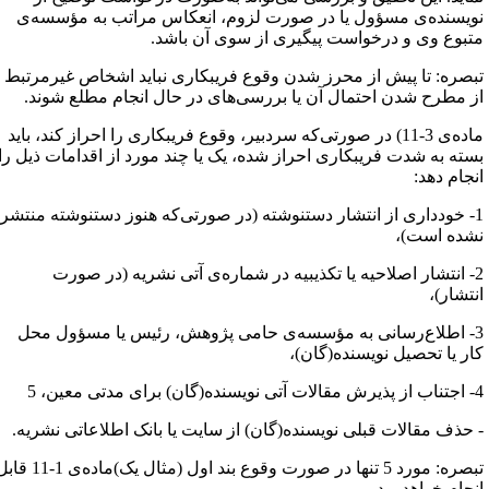
ویسنده‌ی مسؤول یا در صورت لزوم، انعکاس مراتب به مؤسسه‌ی
تبوع وی و درخواست پیگیری از سوی آن باشد.
بصره: تا پیش از محرز شدن وقوع فریبکاری نباید اشخاص غیرمرتبط
ز مطرح شدن احتمال آن یا بررسی‌های در حال انجام مطلع شوند.
ماده‌ی 3-11) در صورتی‌که سردبیر، وقوع فریبکاری را احراز کند، باید
سته به شدت فریبکاری احراز شده، یک یا چند مورد از اقدامات ذیل را
نجام دهد:
1- خودداری از انتشار دستنوشته (در صورتی‌که هنوز دستنوشته منتشر
شده است)،
2- انتشار اصلاحیه‌ یا تکذیبیه در شماره‌ی آتی نشریه (در صورت
نتشار)،
3- اطلاع‌رسانی به مؤسسه‌ی حامی پژوهش، رئیس یا مسؤول محل
ار یا تحصیل نویسنده(گان)،
گان) برای مدتی معین، 5
 حذف مقالات قبلی نویسنده(گان) از سایت یا بانک اطلاعاتی نشریه.
تبصره: مورد 5 تنها در صورت وقوع بند اول (مثال یک)ماده‌ی 1-11 قابل
نجام خواهد بود.