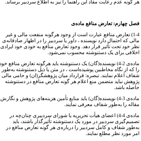
ر گونه عدم رعایت مفاد این راهنما را نیز به اطلاع سردبیر برساند.
صل چهارم: تعارض منافع ماده‌ی
1-4) تعارض منافع عبارت است از وجود هرگونه منفعت مالی و غیر
الی که احتمال دارد نویسنده ، داور یا سردبیر را در اظهار صادقانه‌ی
ظر خود تحت تأثیر قرار دهد. وجود تعارض منافع به خودی خود ایرادی
خلاقی برای یک دستنوشته محسوب نمی‌شود.
ماده‌ی 2-4) نویسنده(گان) یک دستنوشته باید هرگونه تعارض منافع خود
ا که از نگاه مخاطبین پوشیده‌است ، در متن یا ذیل دستنوشته به‌طور
فاف اعلام نمایند. تبصره: قرارداد میان پژوهشگر(ان) و حامی مالی
ژوهش نباید متضمن منع اعلام هر گونه تعارض منافع در دستنوشته
اصله باشد.
ماده‌ی 3-4) نویسنده(گان) باید منابع تأمین هزینه‌های پژوهش و نگارش
قاله را به‌طور شفاف معرفی نمایند.
ماده‌ی 4-4) اعضای هیأت تحریریه یا شورای سردبیری چنان‌چه در
صمیم‌گیری سردبیر در مورد یک دستنوشته تأثیرگذار باشند، باید
ه‌طور شفاف و کامل سردبیر را دربار‌ه‌ی هر گونه تعارض منافع در
مر مورد نظر مطلع نمایند.