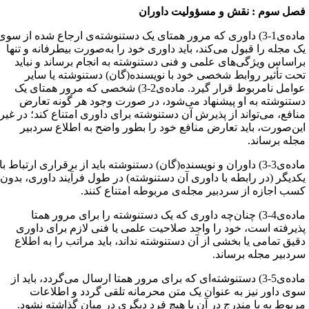
صل سوم : نقش و مسؤولیت داوران
ماده‌ی1-3) داوری که مرور همتای یک دستنوشته‌ی ارجاع شده از سوی
ک مجله را قبول می‌کند، باید داوری خود را به‌صورت بیطرفانه و تنها
راساس ویژگی‌های علمی و فنی دستنوشته به انجام برساند و نباید
حت تأثیر روابط شخصی خود با نویسنده(گان) دستنوشته یا سایر
عوامل نامربوط قرار گیرد. ماده‌ی2-3) شخصی که مرور همتای یک
ستنوشته به او پیشنهاد می‌شود، در صورت وجود هر گونه تعارض
نافع، می‌تواند از پذیرش آن دستنوشته برای داوری امتناع کند؛ در غیر
ین‌صورت، باید تعارض منافع خود را بطور واضح به اطلاع سردبیر
جله برساند.
ماده‌ی3-3) داوران و نویسنده(گان) دستنوشته باید از برقراری ارتباط با
کدیگر (در رابطه با داوری آن دستنوشته) در طول فرآیند داوری، بدون
سب اجازه از سردبیر مجله‌ی مربوطه امتناع کنند.
ماده‌ی4-3) چنان‌چه داوری که یک دستنوشته را برای مرور همتا
ذیرفته است، خود را واجد صلاحیت علمی یا فنی لازم برای داوری
قیق تمامی یا بخشی از آن دستنوشته نداند، باید مراتب را به اطلاع
ردبیر مجله برساند.
ماده‌ی5-3) دستنوشته‌ای که برای مرور همتا ارسال می‌گردد، باید از
وی داور نیز به عنوان یک متن محرمانه تلقی گردد و اطلاعات
ربوط به یا مندرج در آن با هیچ فرد دیگری در میان گذاشته نشود.