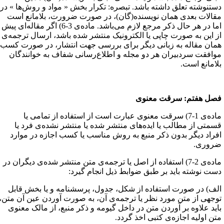
ستنوشته تعلق داشته باشد. تبصره: تکرار بخش « مواد و روش‌ها » در
قالات بعدی همان نویسنده(گان)، در صورت ضرورت، بلامانع است
اما در هر حال ذکر مرجع لازم می‌باشد. ماده‌ی 3-6) اگر مقاله‌ای پیش
ز این به صورت چاپی یا الکترونیک منتشر شده باشد، ارسال ترجمه‌ی
مان مقاله به زبانی دیگر برای بررسی جهت انتشار، در صورت کسب
وافقت سردبیران هر دو مجله و اطلاع‌رسانی شفاف به خوانندگان
لامانع است.
صل هفتم‌: سرقت معنوی
ماده‌ی 1-7) سرقت معنوی عبارت است از استفاده از تمامی یا
سمتی از مطالب یا ایده‌های منتشر شده یا منتشر نشده‌ی فرد یا
فراد دیگر بدون ذکر منبع به‌ روش مناسب یا کسب اجازه در موارد
روری.
ماده‌ی 2-7) استفاده از اصل یا ترجمه‌ی متن منتشر شده‌ی دیگران در
ست نوشته باید بر طبق ضوابط ذیل انجام گیرد:
لف) در صورت استفاده از شکل، جدول، پرسشنامه و یا بخش قابل
وجهی از متن مورد نظر یا ترجمه‌ی آن، به صورت آوردن عین آن متن،
اید علاوه بر آوردن متن در داخل گیومه و ذکر منبع، از مالک معنوی
تن اولیه اجازه‌ی کتبی اخذ گردد. ‌