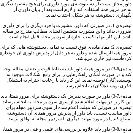
اور مجاز نیست از دستنوشته‌ی مورد داوری برای هیچ مقصود دیگری
ه جز مرور همتا استفاده کند و لازم است بعد از پایان داوری از
گهداری دستنوشته به هر شکل، اجتناب نماید.
تبصره‌ی 1: در صورتی که داور، مشورت با فرد دیگری را برای داوری
روری بداند و این مشورت متضمن افشای مطالب مندرج در مقاله
اشد، این کار تنها با کسب اجازه از سردبیر مجله قابل انجام است.
تبصره‌ی 2: مفاد ماده‌ی فوق نسبت به تمامی دستنوشته هایی که برای
رور همتا ارسال ‌شده و داور به هر دلیل از پذیرش داوری آن خودداری
رده‌است نیز جاری می‌باشد.
ماده‌ی6-3) در مرور همتا، داور باید به نقاط قوت و ضعف مقاله توجه
ند و در صورت امکان راهکارهایی را برای رفع اشکالات موجود به
ویسنده(گان) توصیه نماید. این کار باید با رعایت احترام به استقلال
کری نویسنده(گان) به انجام برسد.
ماده‌ی7-3) داور در صورت پذیرش یک دستنوشته برای مرور همتا، باید
ین کار را در مهلت اعلام شده از سوی سردبیر مجله به انجام برساند.
بصره: در صورتی که مهلت اعلام شده از سوی سردبیر مجله برای
اور مناسب نیست، باید داور از پذیرش مرور همتای آن دستنوشته
متناع کند یا در مورد مهلت دیگری با سردبیر مجله به توافق برسد.
ماده‌ی8-3) داور باید علاوه بر بررسی‌های علمی و فنی در مرور همتا،