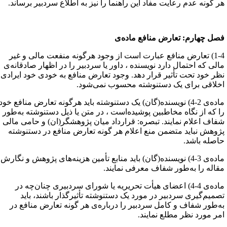
ر گونه عدم رعایت مفاد این راهنما را نیز به اطلاع سردبیر برساند.
صل چهارم: تعارض منافع ماده‌ی
1-4) تعارض منافع عبارت است از وجود هرگونه منفعت مالی و غیر
الی که احتمال دارد نویسنده ، داور یا سردبیر را در اظهار صادقانه‌ی
ظر خود تحت تأثیر قرار دهد. وجود تعارض منافع به خودی خود ایرادی
خلاقی برای یک دستنوشته محسوب نمی‌شود.
ماده‌ی 2-4) نویسنده(گان) یک دستنوشته باید هرگونه تعارض منافع خود
ا که از نگاه مخاطبین پوشیده‌است ، در متن یا ذیل دستنوشته به‌طور
فاف اعلام نمایند. تبصره: قرارداد میان پژوهشگر(ان) و حامی مالی
ژوهش نباید متضمن منع اعلام هر گونه تعارض منافع در دستنوشته
اصله باشد.
ماده‌ی 3-4) نویسنده(گان) باید منابع تأمین هزینه‌های پژوهش و نگارش
قاله را به‌طور شفاف معرفی نمایند.
ماده‌ی 4-4) اعضای هیأت تحریریه یا شورای سردبیری چنان‌چه در
صمیم‌گیری سردبیر در مورد یک دستنوشته تأثیرگذار باشند، باید
ه‌طور شفاف و کامل سردبیر را دربار‌ه‌ی هر گونه تعارض منافع در
مر مورد نظر مطلع نمایند.