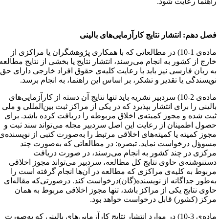
اهنما رعایت شود.
صل دهم: انتشار نتایج کارآزمایی‌های بالینی
ماده‌ی 1-10) در مطالعاتی که با همکاری پ‍‍ژوهشگران یا مراکزی از
ارج از کشور به انجام می‌رسند، انتشار نتایج یا بخشی از نتایج مطالعه
ه زبان فارسی نیز باید با رعایت کلیه‌ی حقوق افراد خارجی دارای حق
ویسندگی یا تقدیر و تشکر، بر اساس این راهنما، به انجام برسد.
ماده‌ی 2-10) سردبیر نشریه باید تنها نتایج آن دسته از کارآزمایی‌های
الینی را برای انتشار بپذیرد که در یکی از مراکز ثبت بین‌المللی و ملی
بت شده و مجوز کمیته‌ی اخلاق مربوطه را دریافت کرده باشد. برای
صول اطمینان از رعایت این اصل سردبیر مجله می‌تواند سند ثبت و
جوز کمیته یا کمیته‌های اخلاقی مرتبط را به‌صورت کتبی از نویسنده‌ی
سوؤل درخواست نماید. تبصره: در مطالعاتی که به‌صورت چند
رکزی در چند کشور به انجام می‌رسند، در صورت دریافت
ستنوشته‌ی حاوی نتایج کل مطالعه، سردبیر می‌تواند مجوز اخلاقی
ربوط به کلیه‌ی مراکزی که مطالعه در آن‌ها انجام گرفته است را
ه‌طور جداگانه‌ از نویسنده(گان)درخواست کند. درصورتی‌که مقاله‌ای
اوی نتایج یکی از مراکز باشد، تنها مجوز اخلاقی مربوط به همان
رکز (کشور) قابل درخواست خواهد بود.
ماده‌ی 3-10) در موارد انتشار نتایج کارآزمایی‌های بالینی که به‌صورت