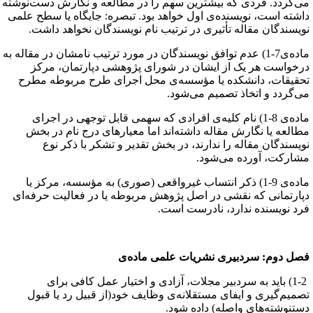
ی‌گردد. فردی که بیشترین سهم را در مطالعه و نگارش دست‌نوشته
اشته است، نویسنده‌ی اول خواهد بود. تبصره: جایگاه یا سطح علمی
ویسندگان مقاله تأثیری در ترتیب نام نویسندگان نخواهد داشت.
ماده‌ی7-1) عدم توافق نویسندگان در مورد ترتیب نامشان در مقاله به
رخواست هر یک از ایشان در شورای پژوهشی دپارتمان، مرکز
حقیقات، دانشکده یا مؤسسه‌ی محل اجرای طرح مربوطه مطرح
ی‌گردد و اتخاذ تصمیم می‌شود.
ماده‌ی 8-1) نام کلیه‌‌ی افرادی که سهمی قابل توجهی در اجرای
طالعه یا نگارش مقاله داشته‌اند اما معیارهای درج نام در بخش
ویسندگان مقاله را ندارند، در بخش تقدیر و تشکر با ذکر نوع
شارکت، آورده می‌شود.
ماده‌ی 9-1) ذکر انتساب غیرواقعی (صوری) به مؤسسه، مرکز یا
پارتمانی که نقشی در اصل پژوهش مربوطه یا در فعالیت حرفه‌ای
رد نویسنده ندارد، نادرست است.
صل دوم: سردبیری نشریات علمی ماده‌ی
1-2) باید به سردبیر مجلات، آزادی و اختیار عمل کافی برای
صمیم‌گیری و ایفای مستقلانه‌ی وظایف خود(از قبیل رد یا قبول
ستنوشته‌های واصله) داده شود.