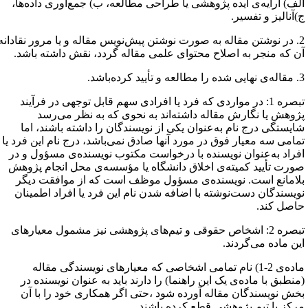
لف) ارایه‌ی ایده پژوهشی یا طراحی مطالعه، ب) جمع‌آوری داده‌ها،
)آنالیز و تفسیر.
2. در نوشتن مقاله به صورت نوشتن پیش‌نویس مقاله و یا مرور نقادانه
ن که منجر به اصلاح محتوای علمی مقاله گردد، نقش داشته باشد.
و تأیید کرده‌باشد.
تبصره 1:‌ در مواردی که فرد یا افرادی سهم قابل توجهی در فرآیند
ژوهش یا نگارش مقاله داشته‌اند به نحوی که به نظر می‌رسد
ایستگی درج نام به‌عنوان یکی از نویسندگان را داشته باشند، اما
مامی سه معیار فوق در مورد آنها صادق نمی‌باشد، درج نام این فرد یا
فراد به‌عنوان نویسنده با درخواست مکتوب نویسنده‌ی مسؤول و در
ورت تأیید کمیته‌ی اخلاق دانشگاه یا مؤسسه‌ی محل انجام پژوهش
لامانع است. نویسنده‌ی مسؤول موظف است که از موافقت دیگر
ویسندگان دست‌نوشته با اضافه شدن نام این فرد یا افراد اطمینان
اصل کند.
تبصره 2:‌ اشخاص حقوقی و تیم‌‌های پژوهشی نیز مشمول معیارهای
ین ماده می‌گردند.
ماده‌ی 2-1) نام تمامی اشخاصی که معیارهای نویسندگی مقاله
منطبق با ماده‌ی یک این راهنما) را دارند باید به عنوان نویسنده در
خش نویسندگان مقاله آورده شود ،حتی اگر همکاری خود را با آن
رکز یا تیم پژوهشی قطع کرده باشند.