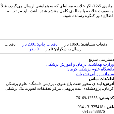
ماده‌ی 5-12) اگر خلاصه مقاله‌ای که به همایشی ارسال می‌گردد، قبلاً
ه‌صورت خلاصه یا مقاله‌ی کامل منتشر شده باشد، باید مراتب به
طلاع دبیر کنگره رسانده شود.
دفعات مشاهده: 18601 بار |
دفعات چاپ: 2301 بار
| دفعات
ارسال به دیگران: 0 بار |
0 نظر
ترسی سریع
ارت بهداشت، درمان و آموزش پزشکی
نشگاه علوم پزشکی کرمان
مانه ارزیابی نشریات
لاعات تماس
رس:
ابتدای محور هفت باغ علوی ، پردیس دانشگاه علوم پزشکی
مان، پژوهشکده آینده پژوهی، مرکز تحقیقات انفورماتیک پزشکی
 پستی:
13555-76169
فن :
31325418 - 034
0913343