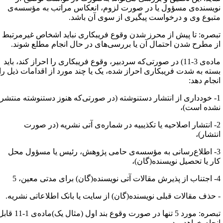
ویسنده‌ی مسؤول یا در صورت لزوم، انعکاس مراتب به مؤسسه‌ی
تبوع وی و درخواست پیگیری از سوی آن باشد.
بصره: تا پیش از محرز شدن وقوع فریبکاری نباید اشخاص غیرمرتبط
ز مطرح شدن احتمال آن یا بررسی‌های در حال انجام مطلع شوند.
ماده‌ی 3-11) در صورتی‌که سردبیر، وقوع فریبکاری را احراز کند، باید
سته به شدت فریبکاری احراز شده، یک یا چند مورد از اقدامات ذیل را
نجام دهد:
1- خودداری از انتشار دستنوشته (در صورتی‌که هنوز دستنوشته منتشر
شده است)،
2- انتشار اصلاحیه‌ یا تکذیبیه در شماره‌ی آتی نشریه (در صورت
نتشار)،
3- اطلاع‌رسانی به مؤسسه‌ی حامی پژوهش، رئیس یا مسؤول محل
ار یا تحصیل نویسنده(گان)،
گان) برای مدتی معین، 5
 حذف مقالات قبلی نویسنده(گان) از سایت یا بانک اطلاعاتی نشریه.
تبصره: مورد 5 تنها در صورت وقوع بند اول (مثال یک)ماده‌ی 1-11 قابل
نجام خواهد بود.