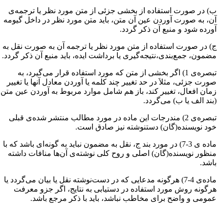
) در صورت استفاده از بخشی جزئی از متن مورد نظر یا ترجمه‌ی
ن، به صورت آوردن عین آن متن، باید متن مورد نظر در داخل گیومه
ورده شود و منبع آن ذکر گردد. ‌
) در صورت استفاده از متن مورد نظر یا ترجمه آن به صورت نقل به
ضمون، جمع‌بندی،نتیجه‌گیری یا برداشت ایده، باید منبع آن ذکر گردد.
تبصره‌ی 1) اگر بخشی از متن که مورد استفاده قرار می‌گیرد، به
ورت جزئی، مثلاَ در حد تغییر چند کلمه یا آوردن معادل آنها یا تغییر
مان افعال، تغییر کند، باز هم شامل موارد مربوط به آوردن عین متن
بند الف یا ب) می‌گردد.
تبصره‌ی 2) مندرجات این ماده در مورد مطالب منتشر شد‌ه‌ی قبلی
ود نویسنده‌(گان) دستنوشته نیز صادق است.
ماده ی 3-7) در مورد بند ج، نقل به مضمون نباید به گونه‌ای باشد که با
نظور نویسنده(گان) اصلی و روح کلی نوشته‌ی آن‌ها منافات داشته
اشد.
ماده‌ی 4-7) هرگونه مدعایی که در دست‌نوشته نقل یا بیان می‌گردد یا
رگونه روش مورد استفاده در دستیابی به نتایج، اگر جزو معرفت
مومی و واضح برای مخاطب نباشد، باید با ذکر مرجع باشد.