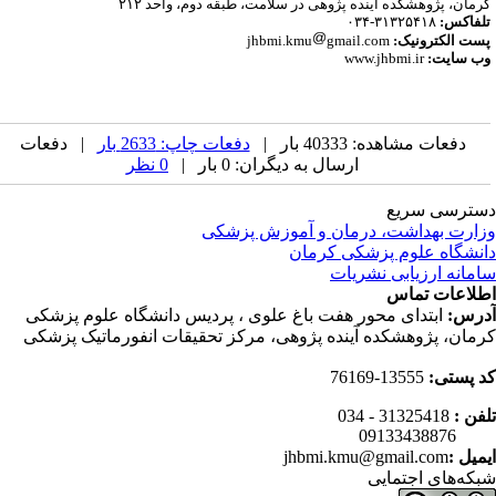
رمان، پژوهشکده آینده پژوهی در سلامت، طبقه دوم، واحد ۲۱۲
لفاکس:
۳۱۳۲۵۴۱۸-۰۳۴
ست الکترونیک:
jhbmi.kmu
gmail.com
ب سایت:
www.jhbmi.ir
دفعات مشاهده: 40333 بار |
دفعات چاپ: 2633 بار
| دفعات
ارسال به دیگران: 0 بار |
0 نظر
ترسی سریع
ارت بهداشت، درمان و آموزش پزشکی
نشگاه علوم پزشکی کرمان
مانه ارزیابی نشریات
لاعات تماس
رس:
ابتدای محور هفت باغ علوی ، پردیس دانشگاه علوم پزشکی
مان، پژوهشکده آینده پژوهی، مرکز تحقیقات انفورماتیک پزشکی
 پستی:
13555-76169
فن :
31325418 - 034
0913343
میل :
jhbmi.kmu@gmail.com
که‌های اجتمایی