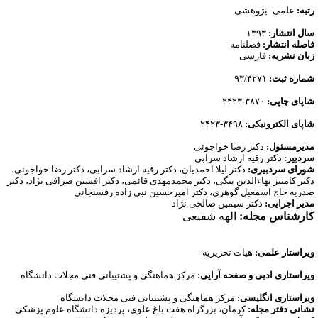
تبه:
علمی- پژوهشی
ال انتشار:
۱۳۹۳
اصله انتشار:
فصلنامه
بان نشریه:
فارسی
ماره ثبت:
۹۳/۴۲۷۱
اپای چاپی:
۳۸۷۰
-
۲۴۲۳
اپای الکترونیکی:
۳۴۹۸-۲۴۲۳
دیرمسئول:
دکتر رضا خواجوئی
ردبیر:
دکتر رقیه ارشاد سرابی
ورای سردبیری:
دکتر لیلا احمدیان، دکتر رقیه ارشاد سرابی، دکتر رضا خواجوئی،
کتر کامبیز بهاءالدین بیگی، دکتر محمدمهدی قائمی، دکتر افشین صرافی نژاد، دکتر
دریه حاج اسمعیل گوهری، دکتر امیرحسین نبی زاده رفسنجانی
دیر اجرایی:
دکتر سیمین صالحی نژاد
ارشناس مجله:
الهه شفیعی
یراستار علمی:
هیات تحریریه
یراستاری ادبی و صفحه آرایی:
مرکز هماهنگی و پشتیبانی فنی مجلات دانشگاه
یراستاری انگلیسی:
مرکز هماهنگی و پشتیبانی فنی مجلات دانشگاه
شانی دفتر مجله:
کرمان، بزرگراه هفت باغ علوی، پردیزه دانشگاه علوم پزشکی