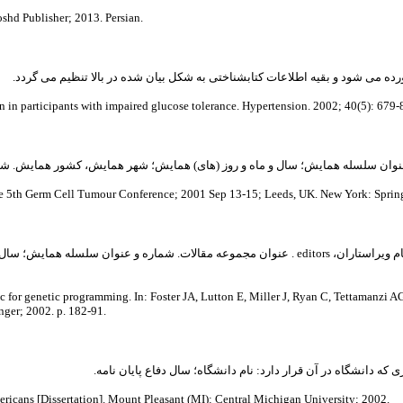
shd Publisher; 2013. Persian.
ورده می شود و بقیه اطلاعات کتابشناختی به شکل بیان شده در بالا تنظیم می گردد.
 in participants with impaired glucose tolerance. Hypertension. 2002; 40(5): 679-
e 5th Germ Cell Tumour Conference; 2001 Sep 13-15; Leeds, UK. New York: Springer; 
نام خانوادگی و حرف اول نام نویسندگان. عنوان مقاله. :In نام خانوادگی و حرف اول نام ویراستاران، itors
nger; 2002. p. 182-91.
 که دانشگاه در آن قرار دارد: نام دانشگاه؛ سال دفاع پایان نامه.
مثال: ans [Dissertation]. Mount Pleasant (MI): Central Michigan University; 2002