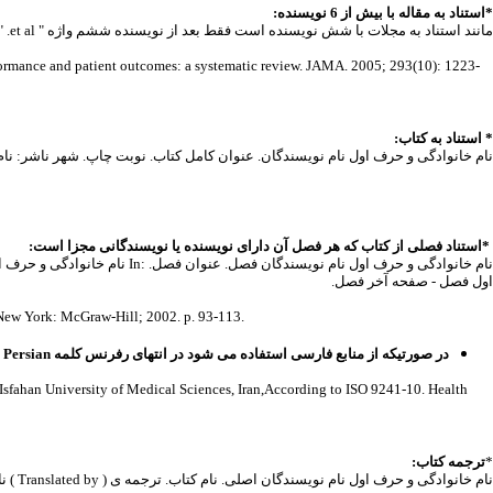
*استناد به مقاله با بیش از 6 نویسنده:
مانند استناد به مجلات با شش نویسنده است فقط بعد از نویسنده ششم واژه " et al. " اضافه شود.
rformance and patient outcomes: a systematic review. JAMA. 2005; 293(10): 1223-
* استناد به کتاب:
نام خانوادگی و حرف اول نام نویسندگان. عنوان کامل کتاب. نوبت چاپ. شهر ناشر: نام
*استناد فصلی از کتاب که هر فصل آن دارای نویسنده یا نویسندگانی مجزا است:
اول فصل - صفحه آخر فصل.
مثال: w York: McGraw-Hill; 2002. p. 93-113
در صورتیکه از منابع فارسی استفاده می شود در انتهای رفرنس کلمه Persian اضافه شود.
*
ترجمه کتاب:
نام خانوادگی و حرف اول نام نویسندگان اصلی. نام کتاب. ترجمه ی ( Translated by ) نام و نام خانوادگی مترجم. محل انتشار کتاب ترجمه شده: نام ناشر کتاب ترجمه شده؛ سال انتشار.