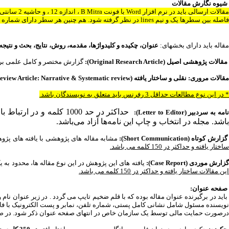
شیوه نگارش مقالات
مقالات ارسالی باید در نرم افزار Word با فونت B Mitra ، اندازه 12 ، و حاشیه 2 سانتی متر از هر طرف برروی صفحه A4 و به صورت یک ستونی تهیه گردد.
فاصله بین سطرها یک و نیم lines در نظر گرفته شود
. هم چنین هر سطر دارای شماره سطر (Line Numbers) باشد. به منظور آشنایی با نحو
مقاله باید دارای بخشهای:
عنوان، چکیده و کلیدواژها، مقدمه، روش، نتایج، بحث و نتیج
مقالات پژوهشی اصیل (Original Research Article):
گزارش مختصر و کامل علمی برگرفته 
مقالات مروری: نقلی و ساختار یافته (Review Article: Narrative & Systematic review ):
* در این نوع مطالعات حداقل 3 رفرنس باید متعلق به نویسندگان باشد.
حداکثر در حد 1000 کلم
امه به سردبیر (Letter to Editor):
باشد. مجله در انتخاب و چاپ این نامه‌ها آزاد می‌باشد.
زارش کوتاه (Short Communication):
مشابه مقاله های پژوهشی با یافته های پژوهشی ان
ساختار یافته و حداکثر در 150 کلمه می باشد.
زارش موردی (Case Report):
یافته های این پژوهش در این نوع مقاله ها، محدود ب
این مقالات ساختار یافته و حداکثر در 150 کلمه می باشد.
صفحه عنوان:
باید در برگیرنده عنوان مقاله بوده که با قلم ضخیم تایپ می گردد . در زیر عنوان نا
نویسنده مسئول شامل نشانی کامل پستی، شماره تلفن، نمابر و پست الکترونیک با فا
درصورت حمایت مالی توسط یک سازمان خاص در انتهای صفحه عنوان ذکر شود. در صور