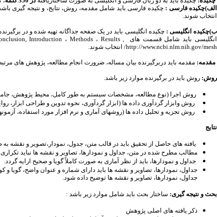
چکیده:
چکیده باید به دو زبان فارسی و انگلیسی به صورت ساختاریافته
در 350 کلمه
، ت
لف)چکیده فارسی :
انتخاب شوند.
)چکیده انگلیسی :
چکیده انگلیسی باید در یک صفحه جداگانه تهیه شده و در برگیر
http://www.ncbi.nlm.nih.gov/mesh/ انتخاب شوند.
مقدمه:
مقدمه باید دربرگیرنده بیان مساله، ضرورت انجام مطالعه، پژوهش های مرتبط
روش:
روش باید در برگیرنده موارد زیر باشد.
روش اجرا (نوع مطالعه، مشخصات سیستم به طور کامل، محیط پژوهش، جامعه و 
روش وابزار گردآوری داده ها (ابزار گردآوری، نحوه تدوین و طراحی ابزار، روایی 
روش تجزیه و تحلیل داده ها (روشهای آماری و نرم افزار مورد استفاده، آزمونها
نتایج
یافته های حاصل از تحقیق باید در قالب متن، جدول، نمودار،تصویر و نقشه به 
مطالب مطرح شده در متن، جداول و نمودارها، تصاویر و نقشه ها نباید تکراری ب
جداول و نمودارها، باید از نظر آماری به صورت کاملاً گویا و صحیح ارایه گردد.
جداول، نمودارها، تصاویر و نقشه ها باید دارای شماره و عنوان واضح، گویا و کوتا
جداول، نمودارها، تصاویر و نقشه ها توضیح داده شود.
بحث و نتیجه گیری:
ساختار بحث باید شامل موارد زیر باشد :
ذکر یافته های اصلی پژوهش