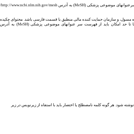
چکیده فارسی باید شامل مقدمه، روش، نتایج، و نتیجه گیری باشد. در زیر چکیده 3 تا 5 کلید واژه آورده شود. کلید واژه ها تا حد امکان باید از فهرست سرعنوانهای موضوعی پزشکی (MeSH) به آدرس http://www.ncbi.nlm.nih.gov/mesh/
سنده مسول، و سازمان حمایت کننده مالی منطبق با قسمت فارسی باشد. محتوای چکیده
انگلیسی باید شامل قسمت های , Discussion & Conclusion, Introduction ، Methods ، Results باشد. در زیر چکیده 3 تا 5 کلید واژه آورده شود. کلید واژه ها تا حد امکان باید از فهرست سر عنوانهای موضوعی پزشکی (MeSH) به آدرس
 نوشته شود. هر گونه کلمه نامصطلح یا اختصار باید با استفاه از زیرنویس در زیر