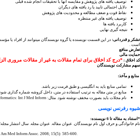
توصیف یافته های پژوهش و مقایسه آنها با تحقیقات انجام شده قبلی
دلایل احتمالی تایید یا رد یافته های دیگران
نقاط قوت و ضعف مطالعه و محدودیت های پژوهش
توصیف یافته های غیر منتظره
کاربرد یافته ها
نتیجه گیری نهایی
تشکر و قدردانی:
در این قسمت نویسنده یا گروه نویسندگان میتوانند از افراد یا مؤسسا
است .
تعارض منافع
حمایت مالی
*درج کد اخلاق برای تمام مقالات به غیر از مقالات مروری الزا
کد اخلاق :
سهم مشارکت نویسندگان
منابع و مآخذ:
تمامی منابع باید به انگلیسی و طبق فرمت زیر باشد.
منابع در متن مقاله به ترتیب استفاده در متن، داخل کروشه شماره گذاری شوند
نام مجلات باید بصورت مخفف نوشته شود. مثال:
nformatics: Int J Med Inform
شیوه رفرنس نویسی
*استناد به مقاله تا 6 نویسنده:
نام خانوادگی و حرف اول نام نویسندگان. عنوان مقاله. عنوان مجله. سال انتشار مجل
مثال: Am Med Inform Assoc. 2008; 15(5): 585-600