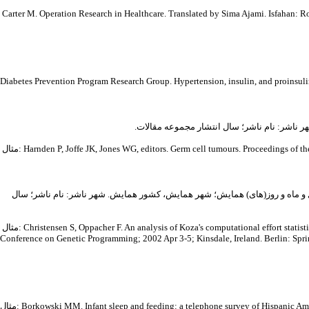
Carter M. Operation Research in Healthcare. Translated by Sima Ajami. Isfahan: Ro
Diabetes Prevention Program Research Group. Hypertension, insulin, and proinsulin
Harnden P, Joffe JK, Jones WG, editors. Germ cell tumours. Proceedings of th.
ed . عنوان مجموعه مقالات. شماره و عنوان سلسله همایش؛ سال و ماه و روز(های) همایش؛ شهر همایش، کشور همایش. شهر ناشر: نام ناشر؛ سال
مثال: Christensen S, Oppacher F. An analysis of Koza's computational effort statistic for genetic programming. In: Foster JA, Lutton E, Miller J, Ryan C, Tettamanzi AG, editors. Genetic programming. EuroGP 2002: Proceedings of the 5th European
Conference on Genetic Programming; 2002 Apr 3-5; Kinsdale, Ireland. Berlin: Spri
Borkowski MM. Infant sleep and feeding: a telephone survey of Hispanic Americ.