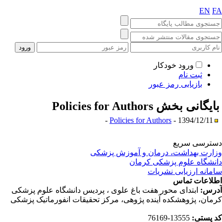
EN
F
ورود خودکار
ثبت نام
بازیابی رمز عبور
ایگانی بخش
Policies for Authors
Policies for Authors
- 1394/12/11 -
ترسی سریع
ارت بهداشت، درمان و آموزش پزشکی
نشگاه علوم پزشکی کرمان
مانه ارزیابی نشریات
لاعات تماس
رس:
ابتدای محور هفت باغ علوی ، پردیس دانشگاه علوم پزشکی
مان، پژوهشکده آینده پژوهی، مرکز تحقیقات انفورماتیک پزشکی
 پستی:
13555-76169