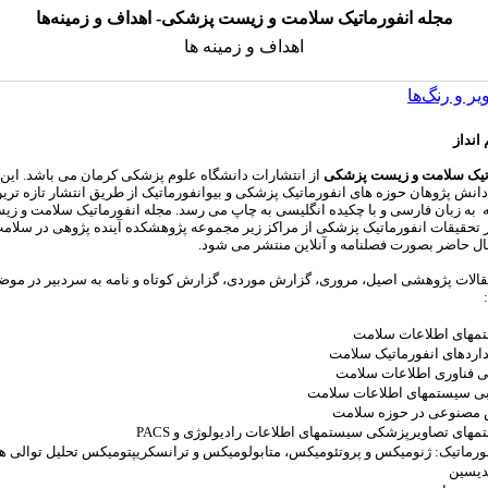
مجله انفورماتیک سلامت و زیست پزشکی- اهداف و زمینه‌ها
اهداف و زمینه ها
یر و رنگ‌ها
انداز
اتیک سلامت و زیست پزشکی
از انتشارات دانشگاه علوم پزشکی کرمان می باشد. این 
انش پژوهان حوزه های انفورماتیک پزشکی و بیوانفورماتیک از طریق انتشار تازه ترین
به به زبان فارسی و با چکیده انگلیسی به چاپ می رسد. مجله انفورماتیک سلامت و 
ز تحقیقات انفورماتیک پزشکی از مراکز زیر مجموعه پژوهشکده آینده پژوهی در سلام
ال حاضر بصورت فصلنامه و آنلاین منتشر می شود.
قالات پژوهشی اصیل، مروری، گزارش موردی، گزارش کوتاه و نامه به سردبیر در موض
های اطلاعات سلامت
اردهای انفورماتیک سلامت
ی فناوری اطلاعات سلامت
بی سیستمهای اطلاعات سلامت
صنوعی در حوزه سلامت
ای تصاویرپزشکی سیستمهای اطلاعات رادیولوژی و PACS
ورماتیک: ژنومیکس و پروتئومیکس، متابولومیکس و ترانسکریپتومیکس تحلیل توالی ها
دیسین