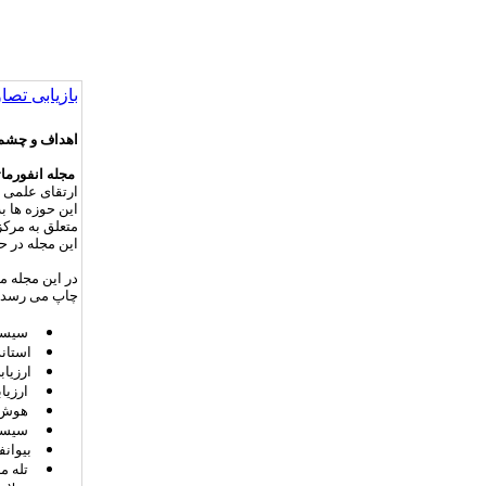
بازیابی تصاو
اهداف و چشم 
مجله انفورم
ارتقای علمی د
این حوزه ها 
متعلق به مرک
این مجله در ح
در این مجله م
چاپ می رسد:
سیستم
استاند
ارزیاب
ارزیا
هوش م
سیستمه
بیوانف
تله م