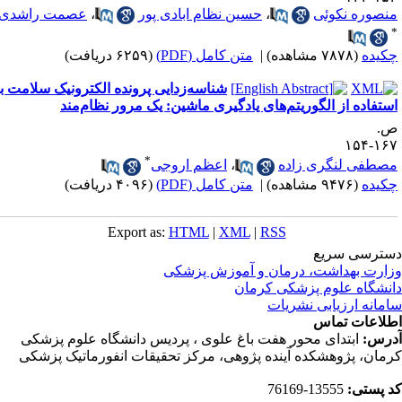
نصوره نکوئی
،
حسین نظام ابادی پور
،
عصمت راشدی
کیده
(۷۸۷۸ مشاهده)
|
متن کامل (PDF)
(۶۲۵۹ دریافت)
شناسه‌زدایی پرونده الکترونیک سلامت با
ستفاده از الگوریتم‌های یادگیری ماشین: یک مرور نظام‌مند
.
۱۶۷-۱
*
صطفی لنگری زاده
،
اعظم اروجی
کیده
(۹۴۷۶ مشاهده)
|
متن کامل (PDF)
(۴۰۹۶ دریافت)
Export as:
HTML
|
XML
|
RSS
ترسی سریع
ارت بهداشت، درمان و آموزش پزشکی
نشگاه علوم پزشکی کرمان
مانه ارزیابی نشریات
لاعات تماس
رس:
ابتدای محور هفت باغ علوی ، پردیس دانشگاه علوم پزشکی
مان، پژوهشکده آینده پژوهی، مرکز تحقیقات انفورماتیک پزشکی
 پستی:
13555-76169