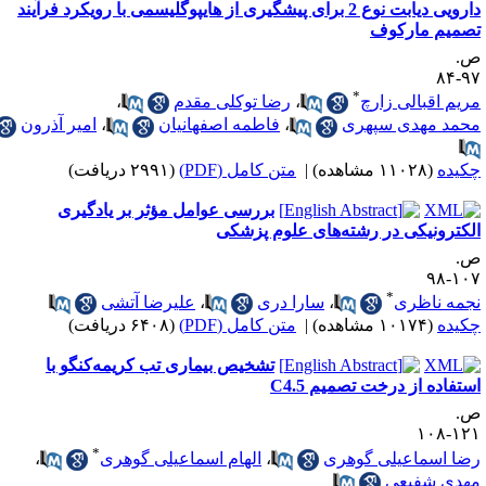
دارویی دیابت نوع 2 برای پیشگیری از هایپوگلیسمی با رویکرد فرآیند
صمیم ‌مارکوف
.
۹۷-
*
ریم اقبالی زارچ
،
رضا توکلی مقدم
،
حمد مهدی سپهری
،
فاطمه اصفهانیان
،
امیر آذرون
کیده
(۱۱۰۲۸ مشاهده)
|
متن کامل (PDF)
(۲۹۹۱ دریافت)
بررسی عوامل مؤثر بر یادگیری
لکترونیکی در رشته‌های علوم پزشکی
.
۱۰۷-
*
جمه ناظری
،
سارا دری
،
علیرضا آتشی
کیده
(۱۰۱۷۴ مشاهده)
|
متن کامل (PDF)
(۶۴۰۸ دریافت)
تشخیص بیماری تب کریمه‌کنگو با
ستفاده از درخت تصمیم C4.5
.
۱۲۱-۱
*
ضا اسماعیلی گوهری
،
الهام اسماعیلی گوهری
،
هدی شفیعی