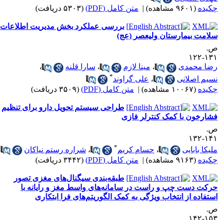
کیده
(۹۶۰۱ مشاهده)
|
متن کامل (PDF)
(۵۳۰۳ دریافت)
بررسی عملکرد بخش مدیریت اطلاعات
لامت بیمارستان ولیعصر (عج)
.
۱۳۱-۱
ضا محمدی
،
مینا لازم
،
سارا قلنه
،
*
سیم اصلانی
،
علی گراوند
کیده
(۱۰۰۶۷ مشاهده)
|
متن کامل (PDF)
(۳۵۰۹ دریافت)
طراحی سیستم تحویل دارو برای تنظیم
شارخون با کمک کنترلر فازی
.
۱۴۱-۱
*
لیکا بابایی
،
حسام کریم
،
شراره رستم نیاکان
کیده
(۹۱۶۳ مشاهده)
|
متن کامل (PDF)
(۳۴۴۲ دریافت)
طبقه‌بندی سیگنال‌های مغزی تصور
رکت دست چپ و راست در سامانه‌های واسط مغز و رایانه با
ستفاده از انتخاب ویژگی به کمک الگوریتم‌های فرا ‌ابتکاری
.
۱۵۳-۱