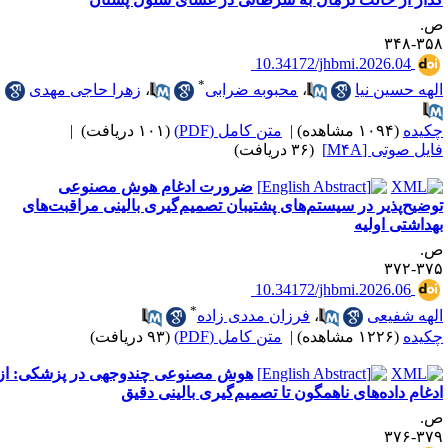
.
۳۵۸-۳
‎ 10.34172/jhbmi.2026.04
*
لهه حسین نیا
،
محبوبه ضرابی
،
زهرا حاجی مهدی
کیده
(۱۰۹۴ مشاهده)
|
متن کامل (PDF)
(۱۰۱ دریافت)
|
ایل صوتی [M۴A]
(۳۶ دریافت)
ضرورت ادغام هوش مصنوعی
وضیح‌پذیر در سیستم‌های پشتیبان تصمیم‌گیری بالینی مراقبت‌های
هداشتی اولیه
.
۳۷۵-۳
‎ 10.34172/jhbmi.2026.06
*
لهه شفیعی
،
فرزان مددی زاده
کیده
(۱۲۲۶ مشاهده)
|
متن کامل (PDF)
(۹۳ دریافت)
هوش مصنوعی چندوجهی در پزشکی: از
دغام داده‌های ناهمگون تا تصمیم‌گیری بالینی دقیق
.
۳۷۹-۳