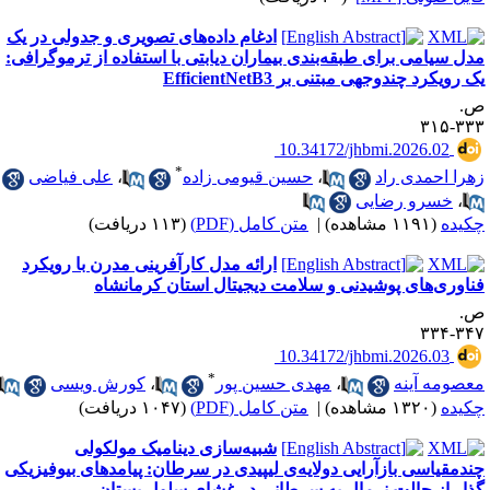
ادغام داده‌های تصویری و جدولی در یک
دل سیامی برای طبقه‌بندی بیماران دیابتی با استفاده از ترموگرافی:
 رویکرد چندوجهی مبتنی بر EfficientNetB3
.
۳۳۳-۳
‎ 10.34172/jhbmi.2026.02
*
هرا احمدی راد
،
حسین قیومی زاده
،
علی فیاضی
،
خسرو رضایی
کیده
(۱۱۹۱ مشاهده)
|
متن کامل (PDF)
(۱۱۳ دریافت)
ارائه مدل کارآفرینی مدرن با رویکرد
ناوری‌های پوشیدنی و سلامت دیجیتال استان کرمانشاه
.
۳۴۷-۳
‎ 10.34172/jhbmi.2026.03
*
عصومه آینه
،
مهدی حسین پور
،
کورش ویسی
کیده
(۱۳۲۰ مشاهده)
|
متن کامل (PDF)
(۱۰۴۷ دریافت)
شبیه‌سازی دینامیک مولکولی
ندمقیاسی بازآرایی دولایه‌ی لیپیدی در سرطان: پیامدهای بیوفیزیکی
ذار از حالت نرمال به سرطانی در غشای سلول پستان