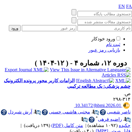
EN
F
ورود خودکار
ثبت نام
بازیابی رمز عبور
دوره ۱۲، شماره ۴ - ( ۱۲-۱۴۰۴ )
الزامات کاربر محور پرونده الکترونیک
شم پزشکی: یک مطالعه ترکیبی
.
۳۱۴-۲
‎ 10.34172/jhbmi.2026.01
اصر شعیبی
،
مجتبی هاشمی حسنی
،
آرش شیردل
*
،
راضیه فرهی
کیده
(۱۰۹۲ مشاهده)
|
متن کامل (PDF)
(۱۳۹ دریافت)
|
ایل صوتی [MP۳]
(۴۰ دریافت)