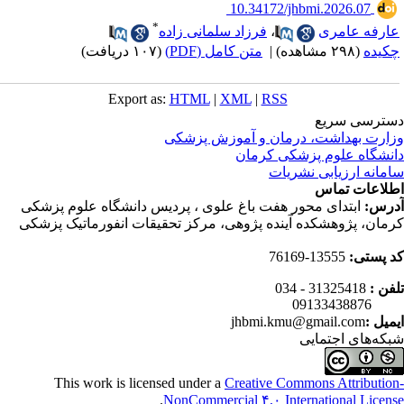
‎ 10.34172/jhbmi.2026.07
*
ارفه عامری
،
فرزاد سلمانی زاده
کیده
(۲۹۸ مشاهده)
|
متن کامل (PDF)
(۱۰۷ دریافت)
Export as:
HTML
|
XML
|
RSS
ترسی سریع
ارت بهداشت، درمان و آموزش پزشکی
نشگاه علوم پزشکی کرمان
مانه ارزیابی نشریات
لاعات تماس
رس:
ابتدای محور هفت باغ علوی ، پردیس دانشگاه علوم پزشکی
مان، پژوهشکده آینده پژوهی، مرکز تحقیقات انفورماتیک پزشکی
 پستی:
13555-76169
فن :
31325418 - 034
0913343
میل :
jhbmi.kmu@gmail.com
که‌های اجتمایی
This work is licensed under a
Creative Commons Attributio
.
NonCommercial ۴,۰ International Licen