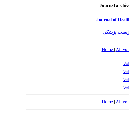
Journal archiv
Journal of Healt
 زیست پزشکی
Home
|
All vo
Vol
Vol
Vol
Vol
Home
|
All vo