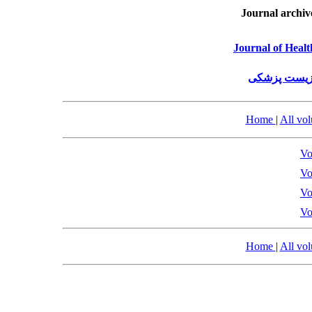
Journal archiv
Journal of Healt
 زیست پزشکی
Home
|
All vo
Vo
Vo
Vo
Vo
Home
|
All vo