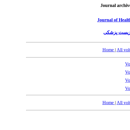
Journal archiv
Journal of Healt
 زیست پزشکی
Home
|
All vo
Vo
Vo
Vo
Vo
Home
|
All vo