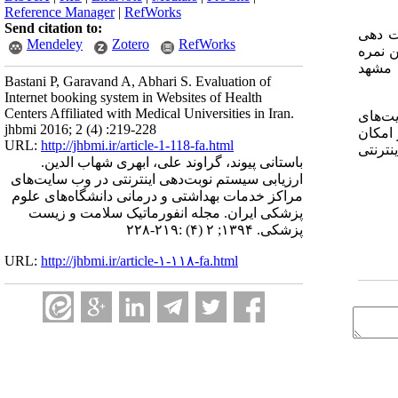
Reference Manager
|
RefWorks
Send citation to:
نوبت دهی
Mendeley
Zotero
RefWorks
ن نمره
شکی مشهد
Bastani P, Garavand A, Abhari S. Evaluation of
Internet booking system in Websites of Health
Centers Affiliated with Medical Universities in Iran.
یت
های
jhbmi 2016; 2 (4) :219-228
 امکان
URL:
http://jhbmi.ir/article-1-118-fa.html
نترنتی
باستانی پیوند، گراوند علی، ابهری شهاب الدین.
ارزیابی سیستم نوبت‌دهی اینترنتی در وب سایت‌های
مراکز خدمات بهداشتی و درمانی دانشگاه‌های علوم
پزشکی ایران. مجله انفورماتیک سلامت و زیست
پزشکی. ۱۳۹۴; ۲ (۴) :۲۱۹-۲۲۸
URL:
http://jhbmi.ir/article-۱-۱۱۸-fa.html