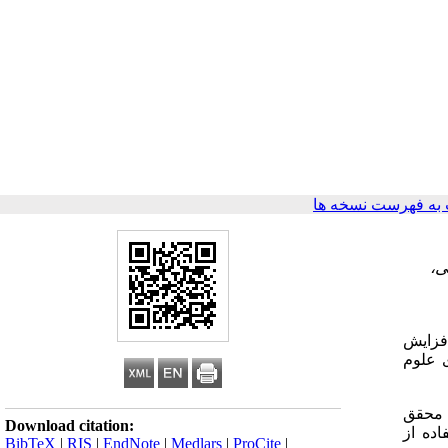
به فهرست نسخه ها
ی،
افزایش
ی علوم
ک لیست محقق
Download citation:
اده از
BibTeX
|
RIS
|
EndNote
|
Medlars
|
ProCite
|