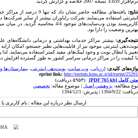
نرم‌افزار
Excel
نسخه 2007 خلاصه و گزارش گردید.
تایج
:
یافته‌های مطالعه حاضر نشا
اینترنتی استفاده می‌نمایند. شرکت رایاوران بیشتر از سایر شرکت‌ها
کاربرپسند بودن وب‌سایت‌های موجود 4
بهترین وضعیت را دارا بود.
تیجه‌گیری:
بیشتر مراکز خدمات بهداشتی و درمانی دانشگاه
های علو
وبت
دهی اینترنتی موجود نیز از قابلیت
هایی نظیر جستجو، امکان ارایه 
تغییر یا ابطال نوبت و وجود لینک
های مفید کمتر استفاده می
نمایند. لذا
با کیفیت را در مراکز درمانی سراسر کشور به طور گسترده افزایش ده
واژه‌های کلیدی:
ارزیابی
،
وب سایت
،
نوبت‌دهی اینترنتی
،
بیمارستان‌ها و
eprint link:
http://eprints.kmu.ac.ir/id/eprint/25291
متن کامل
[PDF 765 kb]
(۵۹۵۳ دریافت)
نوع مطالعه:
پژوهشي اصیل
| موضوع مقاله:
تخصصي
دریافت: 1394/9/22 | پذیرش: 1394/12/1
ارسال نظر درباره این مقاله : نام کاربری ی