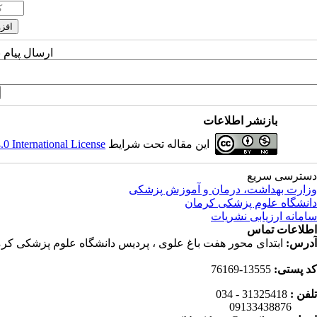
ارسال پیام 
بازنشر اطلاعات
این مقاله تحت شرایط
 International License
دسترسی سریع
وزارت بهداشت، درمان و آموزش پزشکی
دانشگاه علوم پزشکی کرمان
سامانه ارزیابی نشریات
اطلاعات تماس
آدرس:
ابتدای محور هفت باغ علوی ، پردیس دانشگاه علوم پزشکی کرم
کد پستی:
13555-76169
تلفن :
31325418 - 034
09133438876