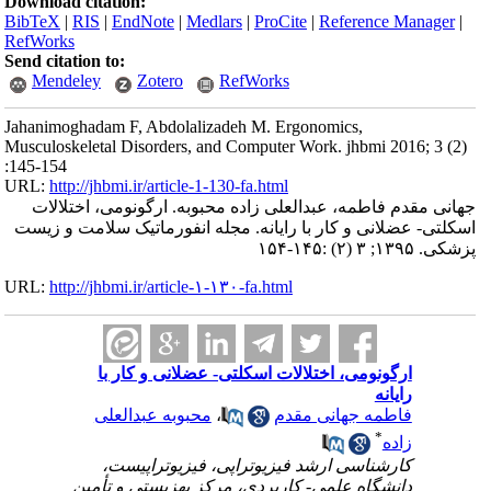
Download citation:
BibTeX
|
RIS
|
EndNote
|
Medlars
|
ProCite
|
Reference Manager
|
RefWorks
Send citation to:
Mendeley
Zotero
RefWorks
Jahanimoghadam F, Abdolalizadeh M. Ergonomics,
Musculoskeletal Disorders, and Computer Work. jhbmi 2016; 3 (2)
:145-154
URL:
http://jhbmi.ir/article-1-130-fa.html
جهانی مقدم فاطمه، عبدالعلی زاده محبوبه. ارگونومی، اختلالات
اسکلتی- عضلانی و کار با رایانه. مجله انفورماتیک سلامت و زیست
پزشکی. ۱۳۹۵; ۳ (۲) :۱۴۵-۱۵۴
URL:
http://jhbmi.ir/article-۱-۱۳۰-fa.html
ارگونومی، اختلالات اسکلتی- عضلانی و کار با
رایانه
فاطمه جهانی مقدم
،
محبوبه عبدالعلی
*
زاده
کارشناسی ارشد فیزیوتراپی، فیزیوتراپیست‌،
دانشگاه علمی- کاربردی، مرکز بهزیستی و تأمین