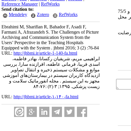
Reference Manager
|
RefWorks
Send citation to:
26/4 درصد از کاربران پنج سال سابقه کار داشتند. 58/5 درصد کاربران با بیشترین فروانی دو تا پنج سال تجربه کار با سیستم را داشتند و 75/5
Mendeley
Zotero
RefWorks
یر محل
Ebrahimi M, Sharifian R, Bahador F, Asadi F,
Farmani A, Afrazandeh S. The Challenges of Picture
 رضایت
Archiving and Communication System from the
Users’ Perspective in the Teaching Hospitals
Equipped with the System . jhbmi 2016; 3 (2) :76-84
URL:
http://jhbmi.ir/article-1-140-fa.html
ابراهیمی مریم، شریفیان رکسانا، بهادر فاطمه،
اسدی فریبا، فرمانی عاطفه، افرازنده سارا. بررسی
موانع و مشکلات سیستم ذخیره و انتقال تصاویر
ازدیدگاه کاربران سیستم در بیمارستان‌های آموزشی
مجهز به این سیستم . مجله انفورماتیک سلامت و
زیست پزشکی. ۱۳۹۵; ۳ (۲) :۷۶-۸۴
URL:
http://jhbmi.ir/article-۱-۱۴۰-fa.html