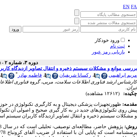
EN
FA
ورود خودکار
ثبت نام
بازیابی رمز عبور
دوره ۳، شماره ۲ - ( تابستان ۱۳۹۵ )
بررسی موانع و مشکلات سیستم ذخیره و انتقال تصاویر ازدیدگاه کارب
*
مریم ابراهیمی
،
رکسانا شریفیان
،
فاطمه بهادر
،
کارشناس ارشد فناوری اطلاعات سلامت، مربی، گروه فناوری اطلاعا
‌ایران.
چکیده:
(۱۲۶۱۲ مشاهده)
مقدمه:
ظهورتجهیزات پزشکی دیجیتال و به کارگیری تکنولوژی در حوزه
پیش روی تکنولوژی‌های جدید در به کار گیری صحیح و اصولی آن تکنول
و مشکلات سیستم ذخیره و انتقال تصاویر ازدیدگاه کاربران سیستم اس
وش:
پژوهش حاضر، مطالعه‌ای توصیفی- تحلیلی است که در سال 1393 روی 53 نفر از کاربران سیستم
رسشنامه است که پایایی آن با استفاده از ضریب آلفای کرونباخ 0/78 محاسبه گردید. پس از ثبت داده‌ها در