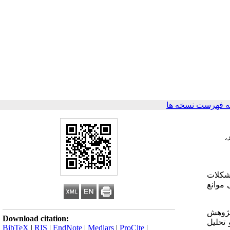
 فهرست نسخه ها
،
مشکلات
 موانع
 پژوهش
Download citation:
 و تحلیل
BibTeX
|
RIS
|
EndNote
|
Medlars
|
ProCite
|