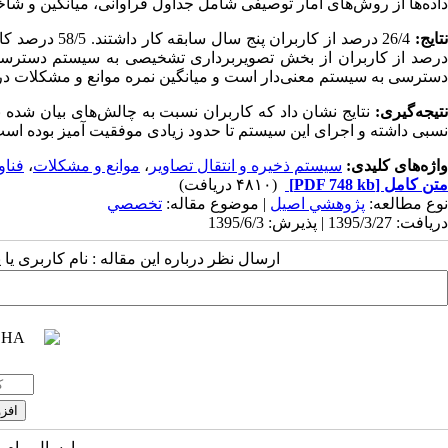
داده‌ها از روش‌های آمار توصیفی شامل جداول فراوانی، ‌میانگین و شاخ
تایج:
درصد از کاربران از بخش تصویربرداری تشخیصی به سیستم دسترسی داش
دسترسی به سیستم معنی‌دار است و میانگین نمره موانع و مشکلات در در
نتیجه‌گیری:
نتایج نشان داد که کاربران نسبت به چالش‌های بیان شده
نسبی داشته و اجرای این سیستم تا حدود زیادی موفقیت آمیز بوده است
واژه‌های کلیدی:
سیستم ذخیره و انتقال تصاویر
،
موانع و مشکلات
،
فناو
متن کامل
[PDF 748 kb]
(۴۸۱۰ دریافت)
نوع مطالعه:
پژوهشي اصیل
| موضوع مقاله:
تخصصي
دریافت: 1395/3/27 | پذیرش: 1395/6/3
ارسال نظر درباره این مقاله : نام کاربری ی
ارسال پیام 