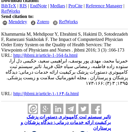
Download citation:
BibTeX
|
RIS
|
EndNote
|
Medlars
|
ProCite
|
Reference Manager
|
RefWorks
Send citation to:
Mendeley
Zotero
RefWorks
Khammarnia M, Mehdipour Y, Ebrahimi S, Hakimi D, Sotodezadeh
F, Ramezani Siakholak F. The Impact of Computerized Physician
Order Entry System on the Quality of Health Services: The
Viewpoints of Physicians and Nurses . jhbmi 2016; 3 (3) :166-173
URL:
http://jhbmi.ir/article-1-164-fa.html
خمرنیا محمد، مهدی پور یوسف، ابراهیمی سعید، حکیمی دل آرا،
ستوده زاده فاطمه، رمضانی سیاه خلک فریبا. تاثیر سیستم ثبت
کامپیوتری دستورات پزشک برکیفیت ارائه خدمات درمانی: دیدگاه
پزشکان و پرستاران . مجله انفورماتیک سلامت و زیست پزشکی.
۱۳۹۵; ۳ (۳) :۱۶۶-۱۷۳
URL:
http://jhbmi.ir/article-۱-۱۶۴-fa.html
تاثیر سیستم ثبت کامپیوتری دستورات پزشک
برکیفیت ارائه خدمات درمانی: دیدگاه پزشکان و
پرستاران