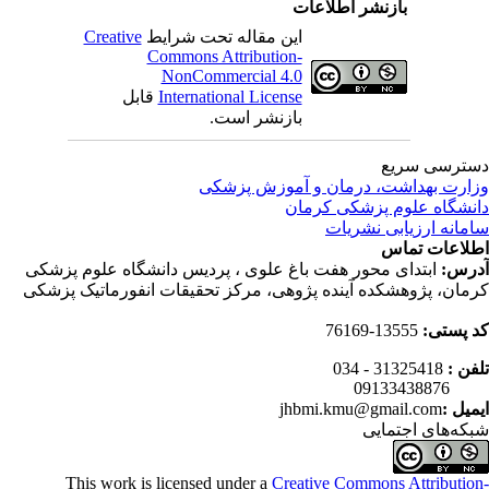
بازنشر اطلاعات
این مقاله تحت شرایط
Creative
Commons Attribution-
NonCommercial 4.0
International License
قابل
بازنشر است.
ترسی سریع
ارت بهداشت، درمان و آموزش پزشکی
نشگاه علوم پزشکی کرمان
مانه ارزیابی نشریات
لاعات تماس
رس:
ابتدای محور هفت باغ علوی ، پردیس دانشگاه علوم پزشکی
مان، پژوهشکده آینده پژوهی، مرکز تحقیقات انفورماتیک پزشکی
 پستی:
13555-76169
فن :
31325418 - 034
0913343
میل :
jhbmi.kmu@gmail.com
که‌های اجتمایی
This work is licensed under a
Creative Commons Attributio