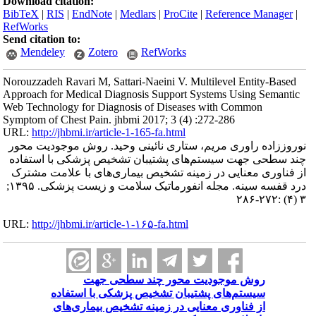
Download citation:
BibTeX
|
RIS
|
EndNote
|
Medlars
|
ProCite
|
Reference Manager
|
RefWorks
Send citation to:
Mendeley
Zotero
RefWorks
Norouzzadeh Ravari M, Sattari-Naeini V. Multilevel Entity-Based
Approach for Medical Diagnosis Support Systems Using Semantic
Web Technology for Diagnosis of Diseases with Common
Symptom of Chest Pain. jhbmi 2017; 3 (4) :272-286
URL:
http://jhbmi.ir/article-1-165-fa.html
نوروززاده راوری مریم، ستاری نائینی وحید. روش موجودیت محور
چند سطحی جهت سیستم‌های پشتیبان تشخیص پزشکی با استفاده
از فناوری معنایی در زمینه تشخیص بیماری‌های با علامت مشترک
درد قفسه سینه. مجله انفورماتیک سلامت و زیست پزشکی. ۱۳۹۵;
۳ (۴) :۲۷۲-۲۸۶
URL:
http://jhbmi.ir/article-۱-۱۶۵-fa.html
روش موجودیت محور چند سطحی جهت
سیستم‌های پشتیبان تشخیص پزشکی با استفاده
از فناوری معنایی در زمینه تشخیص بیماری‌های