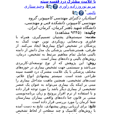
با علامت مشترک درد قفسه سینه
مریم نوروززاده راوری
،
وحید ستاری
*
نائینی
استادیار، دکترای مهندسی کامپیوتر، گروه
مهندسی کامپیوتر، دانشکده فنی و مهندسی،
دانشگاه شهید باهنر کرمان، کرمان، ایران.
چکیده:
(۹۳۴۵ مشاهده)
مقدمه:
سیستم‌های پشتیبان تصمیم‌گیری، همراه با
فناوری وب‌معنایی رویکردی نوین جهت کمک به
پزشکان در تشخیص انواع بیماری‌ها ایجاد می‌کنند. از
طرفی، هستی‌شناسی پزشکی یک مدل دانش از دامنه
بالینی شامل تمام مفاهیم مرتبط به تشخیص، درمان،
روش‌های بالینی و داده‌های بیمار است.
روش:
این پژوهش که از نوع توسعه‌ای-کاربردی
می‌باشد و سیستمی‌ جهت تشخیص بیماری در حوزه‌های
مختلف پزشکی با یک علامت مشترک درد قفسه سینه
طراحی شده است. سیستم پیشنهادی انواع علائم،
تست‌های تشخیصی، همچنین ماهیت متداخل بیماری را
مبنی بر اینکه یک بیماری می‌تواند به عنوان یک عنصر
تشخیصی از بیماری دیگر باشد را مورد توجه قرار داده
و با استفاده از نرم افزار پروتیج و زبان برنامه‌نویسی
مبتنی بر قانون جنا داده‌های واقعی بیماران بیمارستان
شفا کرمان را مورد بررسی قرار داده است.
نتایج
:
برای ارزیابی روش پیشنهادی، نتایج به دست آمده
با روش‌های کلاسیک و چند سطحی از لحاظ تشخیص