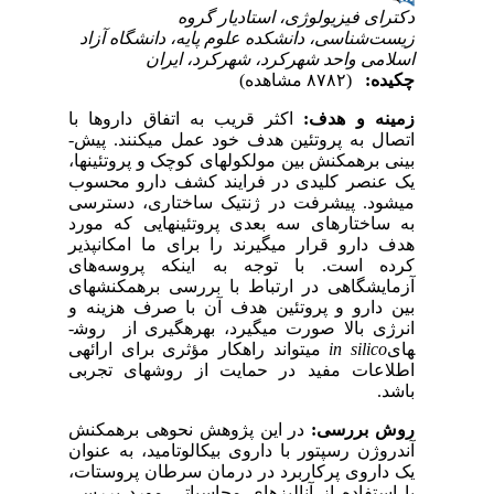
دکترای فیزیولوژی، استادیار گروه
زیست‌شناسی، دانشکده علوم پایه، دانشگاه آزاد
اسلامی واحد شهرکرد، شهرکرد، ایران
چکیده:
(۸۷۸۲ مشاهده)
زمینه و هدف:
اکثر قریب به اتفاق داروها با
اتصال به پروتئین هدف خود عمل می‏کنند. پیش­
بینی برهمکنش­ بین مولکول‏های کوچک و پروتئین­ها،
یک عنصر کلیدی در فرایند کشف دارو محسوب
می‏شود. پیشرفت در ژنتیک ساختاری، دسترسی
به ساختارهای سه بعدی پروتئین‏هایی که مورد
هدف دارو قرار می‏گیرند را برای ما امکان‏پذیر
کرده است. با توجه به اینکه پروسه
های
آزمایشگاهی در ارتباط با بررسی برهمکنش‏های
بین دارو و پروتئین هدف آن با صرف هزینه
و
انرژی بالا صورت می‏گیرد، بهره‏گیری از روش­
های
in silico
می‏تواند راهکار مؤثری برای ارائه‏ی
اطلاعات مفید در حمایت از روش‏های تجربی
باشد.
روش بررسی:
در این پژوهش نحوه­ی برهمکنش
آندروژن رسپتور با داروی بیکالوتامید، به عنوان
یک داروی پرکاربرد در درمان سرطان پروستات،
با استفاده از آنالیزهای محاسباتی مورد بررسی