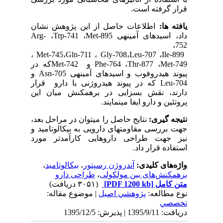
قرار گرفته است.
یافته­ ها:
اطلاعات حاصل از این پژوهش نشان
داد، اسیدهای آمینه­ی
Met-895
،
Trp-741
،
Arg-
،
752
،
Met-745
،
Gln-711
،
Gly-708
،
Leu-707
،
Ile-899
Met-749
،
Thr-877
،
Phe-764
و
Met-742
که در
پیوند هیدروفوب و اسیدهای آمینه­ی
Asn-705
و
Leu-704
که در پیوند هیدروژنی با دارو قرار
دارند، نقش بسزایی در برهمکنش میان این
پروتئین و دارو ایفا می­نمایند.
نتیجه­ گیری:
نتایج حاصل را می­توان در مراحل بعد،
جهت بررسی مقاومت­های دارویی به بیکالوتامید و
نیز جهت طراحی داروهایی کارآمدتر مورد
استفاده قرار داد.
واژه‌های کلیدی:
آندروژن رسپتور
،
بیکالوتامید
،
برهمکنش‌های بین مولکولی
،
طراحی دارو
متن کامل
[PDF 1200 kb]
(۳۰۵۱ دریافت)
نوع مطالعه:
پژوهشي اصیل
| موضوع مقاله:
تخصصي
دریافت: 1395/9/11 | پذیرش: 1395/12/5