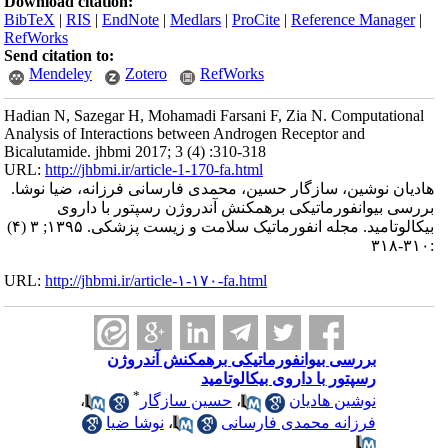
Download citation:
BibTeX
|
RIS
|
EndNote
|
Medlars
|
ProCite
|
Reference Manager
|
RefWorks
Send citation to:
Mendeley
Zotero
RefWorks
Hadian N, Sazegar H, Mohamadi Farsani F, Zia N. Computational
Analysis of Interactions between Androgen Receptor and
Bicalutamide. jhbmi 2017; 3 (4) :310-318
URL:
http://jhbmi.ir/article-1-170-fa.html
هادیان نوشین، سازگار حسین، محمدی فارسانی فرزانه، ضیا نوشا.
بررسی بیوانفورماتیکی برهمکنش آندروژن رسپتور با داروی
بیکالوتامید. مجله انفورماتیک سلامت و زیست پزشکی. ۱۳۹۵; ۳ (۴)
:۳۱۰-۳۱۸
URL:
http://jhbmi.ir/article-۱-۱۷۰-fa.html
بررسی بیوانفورماتیکی برهمکنش آندروژن
رسپتور با داروی بیکالوتامید
*
نوشین هادیان
،
حسین سازگار
،
فرزانه محمدی فارسانی
،
نوشا ضیا