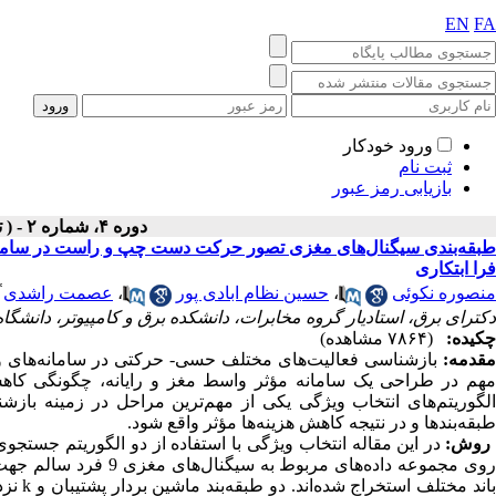
EN
FA
ورود خودکار
ثبت نام
بازیابی رمز عبور
دوره ۴، شماره ۲ - ( تابستان ۱۳۹۶ )
طبقه‌بندی سیگنال‌های مغزی تصور حرکت دست چپ و راست در سامانه‌ها
فرا ‌ابتکاری
*
منصوره نکوئی
،
حسین نظام ابادی پور
،
عصمت راشدی
دکترای برق، استادیار گروه مخابرات، دانشکده برق و کامپیوتر، دانشگا
چکیده:
(۷۸۶۴ مشاهده)
مقدمه:
بازشناسی فعالیت‌های مختلف حسی- حرکتی در سامانه‌های واس
مهم در طراحی یک سامانه مؤثر واسط مغز و رایانه، چگونگی کاهش
الگوریتم‌های انتخاب ویژگی یکی از مهم‌ترین مراحل در زمینه بازشن
طبقه‌بند‌ها و در نتیجه کاهش هزینه‌ها مؤثر واقع شود.
روش:
در این مقاله انتخاب ویژگی با استفاده از دو الگوریتم جستجوی
اند مختلف استخراج شده‌اند. دو طبقه‌بند ماشین بردار پشتیبان و
k
نزد