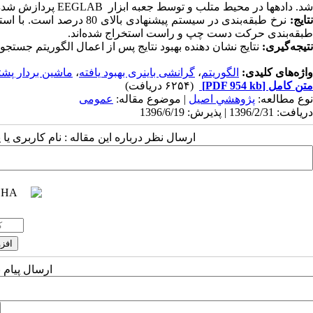
شد. داده­ها در محیط متلب و توسط جعبه ابزار
EEGLAB
پردازش شده
تایج
:
نرخ طبقه‌بندی در سیستم پی
طبقه‌بندی حرکت دست چپ و راست استخراج شده‌‌اند.
نتیجه‌گیری:
نتایج نشان دهنده‌ بهبود نتایج پس از اعمال الگوریتم جستجوی
واژه‌های کلیدی:
الگوریتم
،
گرانشی باینری بهبود یافته
،
ماشین بردار پشت
متن کامل
[PDF 954 kb]
(۶۲۵۴ دریافت)
نوع مطالعه:
پژوهشي اصیل
| موضوع مقاله:
عمومى
دریافت: 1396/2/31 | پذیرش: 1396/6/19
ارسال نظر درباره این مقاله : نام کاربری ی
ارسال پیام 