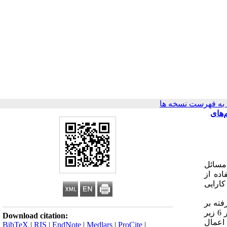
ه فهرست نسخه ها
‌های
مسائل
ده از
کارایی
فته بر
روی مجموعه داده‌های مربوط به سیگنال‌های مغزی 9 فرد سالم جهت تفکیک تصور حرکت دست چپ و راست، صورت گرفت. ویژگی‌ها در 6 زیر
Download citation:
 اعمال
BibTeX
|
RIS
|
EndNote
|
Medlars
|
ProCite
|