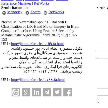
Reference Manager
|
RefWorks
مؤثر جهت
Send citation to:
Mendeley
Zotero
RefWorks
Nekoei M, Nezamabadi-pour H, Rashedi E.
Classification of L/R Hand Motor Imagery in Brain
Computer Interfaces Using Feature Selection by
Metaheuristic Algorithms. jhbmi 2017; 4 (2) :142-
153
URL:
http://jhbmi.ir/article-1-188-fa.html
نکوئی منصوره، نظام ابادی پور حسین، راشدی
عصمت. طبقه‌بندی سیگنال‌های مغزی تصور حرکت
دست چپ و راست در سامانه‌های واسط مغز و
رایانه با استفاده از انتخاب ویژگی به کمک
الگوریتم‌های فرا ‌ابتکاری. مجله انفورماتیک سلامت و
زیست پزشکی. ۱۳۹۶; ۴ (۲) :۱۴۲-۱۵۳
URL:
http://jhbmi.ir/article-۱-۱۸۸-fa.html