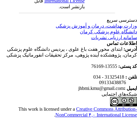
International License
قابل
بازنشر است.
ترسی سریع
ارت بهداشت، درمان و آموزش پزشکی
نشگاه علوم پزشکی کرمان
مانه ارزیابی نشریات
لاعات تماس
رس:
ابتدای محور هفت باغ علوی ، پردیس دانشگاه علوم پزشکی
مان، پژوهشکده آینده پژوهی، مرکز تحقیقات انفورماتیک پزشکی
 پستی:
13555-76169
فن :
31325418 - 034
0913343
میل :
jhbmi.kmu@gmail.com
که‌های اجتمایی
This work is licensed under a
Creative Commons Attributio
.
NonCommercial ۴,۰ International Licen