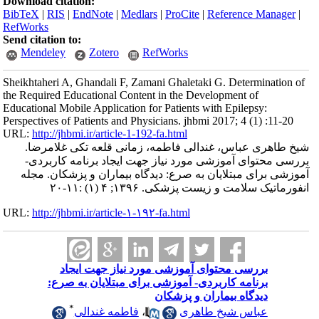
Download citation:
BibTeX
|
RIS
|
EndNote
|
Medlars
|
ProCite
|
Reference Manager
|
RefWorks
Send citation to:
Mendeley
Zotero
RefWorks
Sheikhtaheri A, Ghandali F, Zamani Ghaletaki G. Determination of
the Required Educational Content in the Development of
Educational Mobile Application for Patients with Epilepsy:
Perspectives of Patients and Physicians. jhbmi 2017; 4 (1) :11-20
URL:
http://jhbmi.ir/article-1-192-fa.html
شیخ طاهری عباس، غندالی فاطمه، زمانی قلعه تکی غلامرضا.
بررسی محتوای آموزشی مورد نیاز جهت ایجاد برنامه کاربردی-
آموزشی برای مبتلایان به صرع: دیدگاه بیماران و پزشکان. مجله
انفورماتیک سلامت و زیست پزشکی. ۱۳۹۶; ۴ (۱) :۱۱-۲۰
URL:
http://jhbmi.ir/article-۱-۱۹۲-fa.html
بررسی محتوای آموزشی مورد نیاز جهت ایجاد
برنامه کاربردی- آموزشی برای مبتلایان به صرع:
دیدگاه بیماران و پزشکان
*
عباس شیخ طاهری
،
فاطمه غندالی