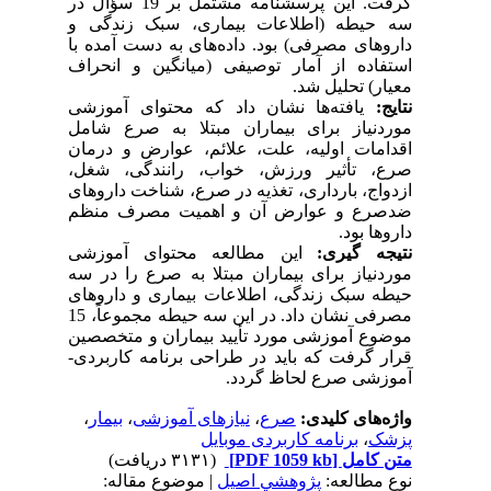
گرفت. این پرسشنامه مشتمل بر 19 سؤال در
سه حیطه (اطلاعات بیماری، سبک زندگی و
داروهای مصرفی) بود. داده‌های به دست آمده با
استفاده از آمار توصیفی (میانگین و انحراف
معیار) تحلیل شد.
نتایج
:
یافته‌ها نشان داد که محتوای آموزشی
مورد‌نیاز برای بیماران مبتلا به صرع شامل
اقدامات اولیه، علت، علائم، عوارض و درمان
صرع، تأثیر ورزش، خواب، رانندگی، شغل،
ازدواج، بارداری، تغذیه در صرع، شناخت داروهای
ضدصرع و عوارض آن و اهمیت مصرف منظم
داروها بود.
نتیجه ­گیری:
این مطالعه محتوای آموزشی
مورد‌نیاز برای بیماران مبتلا به صرع را در سه
حیطه سبک زندگی، اطلاعات بیماری و داروهای
مصرفی نشان داد. در این سه حیطه مجموعاً، 15
موضوع آموزشی مورد تأیید بیماران و متخصصین
قرار گرفت که باید در طراحی برنامه کاربردی-
آموزشی صرع لحاظ گردد.
واژه‌های کلیدی:
صرع
،
نیازهای آموزشی
،
بیمار
،
پزشک
،
برنامه کاربردی موبایل
متن کامل
[PDF 1059 kb]
(۳۱۳۱ دریافت)
نوع مطالعه:
پژوهشي اصیل
| موضوع مقاله: