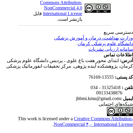
Commons Attribution-
NonCommercial 4.0
International License
قابل
بازنشر است.
ترسی سریع
ارت بهداشت، درمان و آموزش پزشکی
نشگاه علوم پزشکی کرمان
مانه ارزیابی نشریات
لاعات تماس
رس:
ابتدای محور هفت باغ علوی ، پردیس دانشگاه علوم پزشکی
مان، پژوهشکده آینده پژوهی، مرکز تحقیقات انفورماتیک پزشکی
 پستی:
13555-76169
فن :
31325418 - 034
0913343
میل :
jhbmi.kmu@gmail.com
که‌های اجتمایی
This work is licensed under a
Creative Commons Attributio
.
NonCommercial ۴,۰ International Licen