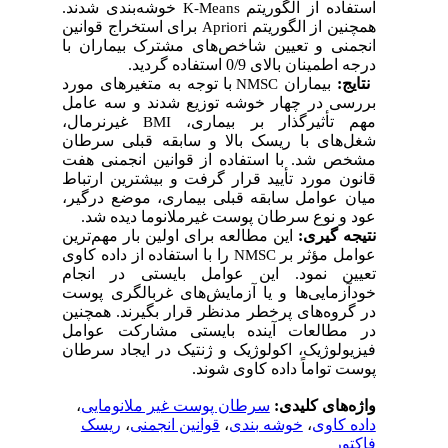
استفاده از الگوریتم
خوشه‌بندی شدند.
K-Means
همچنین از الگوریتم
برای استخراج قوانین
Apriori
انجمنی و تعیین شاخص‌های مشترک بیماران با
درجه اطمینان بالای 0/9 استفاده گردید.
نتایج
:
بیماران
با توجه به متغیرهای مورد
NMSC
بررسی در چهار خوشه توزیع شدند و سه عامل
مهم تأثیر‌گذار بر بیماری،
غیرنرمال،
BMI
شغل‌های با ریسک بالا و سابقه قبلی سرطان
مشخص شد. با استفاده از قوانین انجمنی هفت
قانون مورد تأیید قرار گرفت و بیشترین ارتباط
میان عوامل سابقه قبلی بیماری، موضع درگیر،
عود و نوع سرطان پوست غیرملانوما دیده شد.
نتیجه گیری:
این مطالعه برای اولین بار مهم‌ترین
عوامل مؤثر بر
را با استفاده از داده کاوی
NMSC
تعیین نمود. این عوامل بایستی در انجام
خودآزمایی‌ها و یا آزمایش‌های غربالگری پوست
در گروه‌های پرخطر مد‌نظر قرار بگیرند. همچنین
در مطالعات آینده بایستی مشارکت عوامل
فیزیولوژیک، اکولوژیک و ژنتیک در ایجاد سرطان
پوست تواماً داده کاوی شوند.
واژه‌های کلیدی:
سرطان پوست غیر ملانومایی
،
داده کاوی
،
خوشه بندی
،
قوانین انجمنی
،
ریسک
فاکتور