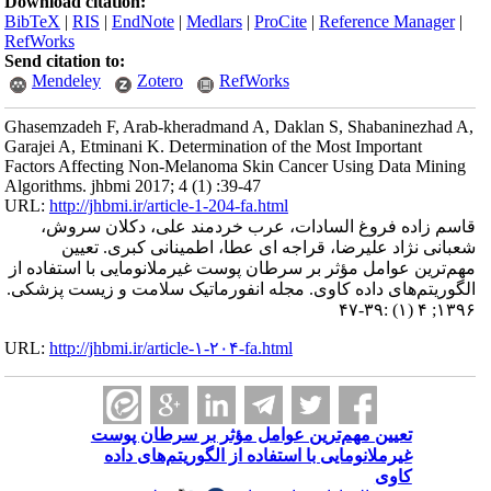
Download citation:
BibTeX
|
RIS
|
EndNote
|
Medlars
|
ProCite
|
Reference Manager
|
RefWorks
Send citation to:
Mendeley
Zotero
RefWorks
Ghasemzadeh F, Arab-kheradmand A, Daklan S, Shabaninezhad A,
Garajei A, Etminani K. Determination of the Most Important
Factors Affecting Non-Melanoma Skin Cancer Using Data Mining
Algorithms. jhbmi 2017; 4 (1) :39-47
URL:
http://jhbmi.ir/article-1-204-fa.html
قاسم زاده فروغ السادات، عرب خردمند علی، دکلان سروش،
شعبانی نژاد علیرضا، قراجه ای عطا، اطمینانی کبری. تعیین
مهم‌ترین عوامل مؤثر بر سرطان پوست غیرملانومایی با استفاده از
الگوریتم‌های داده کاوی. مجله انفورماتیک سلامت و زیست پزشکی.
۱۳۹۶; ۴ (۱) :۳۹-۴۷
URL:
http://jhbmi.ir/article-۱-۲۰۴-fa.html
تعیین مهم‌ترین عوامل مؤثر بر سرطان پوست
غیرملانومایی با استفاده از الگوریتم‌های داده
کاوی