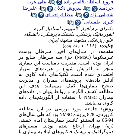
فروغ السادات قاسم زاده
،
علی عرب
خردمند
،
سروش دکلان
،
علیرضا
شعبانی نژاد
،
عطا قراجه ای
،
*
کبری اطمینانی
دکترای نرم افزار کامپیوتر، استادیار گروه
انفورماتیک پزشکی، دانشکده پزشکی، دانشگاه
علوم پزشکی مشهد، مشهد، ایران
چکیده:
(۱۰۱۶۶ مشاهده)
مقدمه:
در سال‌های اخیر، سرطان پوست
غیرملانوما (
) جزء سه سرطان شایع در
NMSC
ایران بوده است. مدیریت نامناسب این بیماری
منجر به افزایش شیوع و هزینه‌های سربار
اقتصادی شده است. تکنیک‌های داده کاوی به
آنالیز داده‌های پرونده‌های بیماران و مدیریت
صحیح بیماری‌ها کمک می‌نمایند. هدف این
مطالعه کشف الگوها و روابط پنهان در داده‌های
بیماران
با استفاده از الگوریتم‌های داده
NMSC
کاوی می‌باشد.
روش:
جامعه مورد بررسی در این مطالعه
کاربردی، 828 پرونده
بود که طی سال‌های
NMSC
94-86 به انستیتو کانسر بیمارستان امام خمینی
(ره) تهران ارجاع شده بودند. متغیرهای
دموگرافیک و ریسک فاکتورهای ابتلا به بیماری با