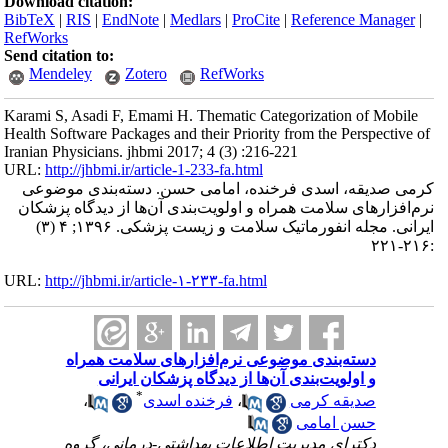
Download citation:
BibTeX
|
RIS
|
EndNote
|
Medlars
|
ProCite
|
Reference Manager
|
RefWorks
Send citation to:
Mendeley
Zotero
RefWorks
Karami S, Asadi F, Emami H. Thematic Categorization of Mobile
Health Software Packages and their Priority from the Perspective of
Iranian Physicians. jhbmi 2017; 4 (3) :216-221
URL:
http://jhbmi.ir/article-1-233-fa.html
کرمی صدیقه، اسدی فرخنده، امامی حسن. دسته‌بندی موضوعی
نرم‌افزارهای سلامت همراه و اولویت‌بندی آن‌ها از دیدگاه پزشکان
ایرانی. مجله انفورماتیک سلامت و زیست پزشکی. ۱۳۹۶; ۴ (۳)
:۲۱۶-۲۲۱
URL:
http://jhbmi.ir/article-۱-۲۳۳-fa.html
دسته‌بندی موضوعی نرم‌افزارهای سلامت همراه
و اولویت‌بندی آن‌ها از دیدگاه پزشکان ایرانی
*
صدیقه کرمی
،
فرخنده اسدی
،
حسن امامی
دکترای مدیریت اطلاعات بهداشتی-درمانی، گروه