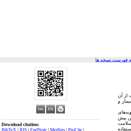
 فهرست نسخه ها
 از آن
یمار و
نفر) برآورد شد. اﺑﺘﺪا ﻧﻤﻮﻧﻪﻫﺎی
س پیش
 سلامت
Download citation:
 استفاده
BibTeX
|
RIS
|
EndNote
|
Medlars
|
ProCite
|