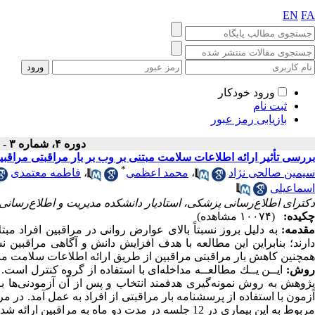
EN
FA
ورود خودکار
ثبت نام
بازیابی رمز عبور
دوره ۴، شماره ۳ - ( پاییز ۱۳۹۶ )
بررسی تأثیر ارائه اطلاعات سلامت مبتنی بر وب بر بار مراقبتی مراقبین
*
سیمین صالحی نژاد
،
محمد اعظمی
،
فاطمه معتمدی
اسماعیلی
دکترای اطلاع‌رسانی پزشکی، استادیار دانشکده مدیریت و اطلاع‌رسان
چکیده:
(۱۰۰۷۴ مشاهده)
قدمه:
به دلیل بروز نسبتاً بالای عوارض روانی در مراقبین افراد مبتل
دارند؛ بنابراین این مطالعه با هدف افزایش دانش و آگاهی مراقبین 
همچنین کاهش بار مراقبتی مراقبین از طریق ارائه اطلاعات سلامت مب
وش:
ﭘﮋوﻫﺶ ﺑﻪ روش ﻧﻤﻮﻧﻪﮔﻴﺮی هدفمند اﻧﺘﺨﺎب و پس از آن آزمودنی‌ها ب
آزمون با استفاده از پرسشنامه بار مراقبتی از افراد به عمل آمد. در
مربوط به این بیماری در 12 جلسه در مدت دو ماه به مر