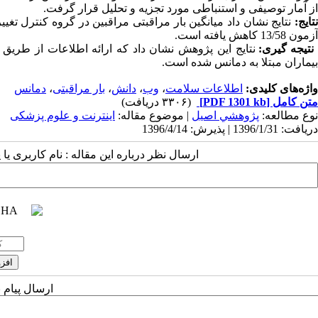
از آمار توصیفی و استنباطی مورد تجزیه و تحلیل قرار گرفت.
نتایج
:
آزمون 13/58 کاهش یافته است‌.
نتیجه ­گیری:
نتایج این پژوهش نشان داد که ارائه اطلاعات از طریق 
بیماران مبتلا به دمانس شده است.
واژه‌های کلیدی:
اطلاعات سلامت
،
وب
،
دانش
،
بار مراقبتی
،
دمانس
متن کامل
[PDF 1301 kb]
(۳۳۰۶ دریافت)
نوع مطالعه:
پژوهشي اصیل
| موضوع مقاله:
اینترنت و علوم پزشکی
دریافت: 1396/1/31 | پذیرش: 1396/4/14
ارسال نظر درباره این مقاله : نام کاربری ی
ارسال پیام 