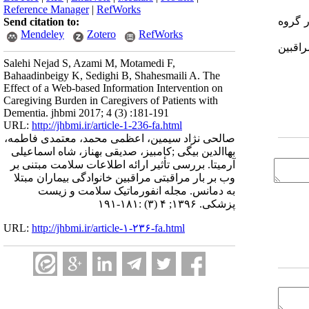
Reference Manager
|
RefWorks
در صورتی که در گروه
Send citation to:
Mendeley
Zotero
RefWorks
راقبین
Salehi Nejad S, Azami M, Motamedi F,
Bahaadinbeigy K, Sedighi B, Shahesmaili A. The
Effect of a Web-based Information Intervention on
Caregiving Burden in Caregivers of Patients with
Dementia. jhbmi 2017; 4 (3) :181-191
URL:
http://jhbmi.ir/article-1-236-fa.html
صالحی نژاد سیمین، اعظمی محمد، معتمدی فاطمه،
بهاالدین بیگی ;کامبیز، صدیقی بهناز، شاه اسماعیلی
آرمیتا. بررسی تأثیر ارائه اطلاعات سلامت مبتنی بر
وب بر بار مراقبتی مراقبین خانوادگی بیماران مبتلا
به دمانس. مجله انفورماتیک سلامت و زیست
پزشکی. ۱۳۹۶; ۴ (۳) :۱۸۱-۱۹۱
URL:
http://jhbmi.ir/article-۱-۲۳۶-fa.html