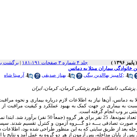
جلد ۴ شماره ۳ صفحات ۱۹۱-۱۸۱
|
برگشت به
 خانوادگی بیماران مبتلا به دمانس
،
;کامبیز بهاالدین بیگی
،
بهناز صدیقی
،
آرمیتا شاه
ی پزشکی، دانشگاه علوم پزشکی کرمان، کرمان، ایران
ا به دمانس، آن‌ها نیاز به اطلاعات لازم درباره بیماری و نحوه مراقبت
نسبت به بیماری در جهت کمک به بهبود عملکرد و کیفیت مراقبت از ب
تنی بر وب انجام گرفته است.
اﻳــﻦ ﻳــﻚ ﻣﻄﺎﻟﻌــﻪ مداخله‌ای با استفاده از گروه کنترل اﺳﺖ. تعداد نمونه‌ها‌، 25 نفر برای هر گروه (‌جمعاً 50 
ه صورت تصادفی ﺑـــﻪ دو ﮔـــﺮوه آزمون و ﻛﻨﺘﺮل تقسیم شدند. سپ
 مرحله بعد از طریق سایتی که به این منظور طراحی شده بود، اطلاعات
اقبین ارائه شد. پس از پایان مداخله، پس آزمون از هر دو گروه به عمل آمد و نتایج با