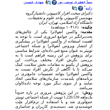
نیما جعفری نویمی پور
،
مهدی حسین
*
زاده
دکترای سخت افزار کامپیوتر، دانشیارگروه
مهندسی کامپیوتر، واحد علوم و تحقیقات،
دانشگاه آزاد اسلامی، تهران، ایران
چکیده:
(۱۰۴۱۶ مشاهده)
مقدمه:
واکسن آنفولانزا یکی از چالش‌های
بحث‌برانگیز در جوامع امروزی است. با توجه به
اهمیت استفاده از واکسن آنفولانزا در پیشگیری
از انتشار ویروس آنفولانزا و شبکه اجتماعی
توییتر به عنوان منبع غنی داده‌ای، شرایط مناسبی
برای پژوهش در این زمینه‌ فراهم است تا به
بررسی نگرش افراد مختلف پرداخت. این
پژوهش از یکسو به مقامات بخش سلامت کمک
می‌کند تا با آگاهی از نگرش افراد نسبت به
واکسن آنفولانزا بتوانند تصمیمات جامع‌تری در
برنامه‌های بلندمدت سازمان‌های سلامتی اتخاذ
نمایند و از سوی دیگر مورد توجه داده‌کا‌وان
می‌باشد.
روش:
در
این پژوهش مروری در بازه حدوداً
یک‌ماهه 1.220.539 توییت از شبکه اجتماعی توییتر
جمع‌آوری ‌شد و با استفاده از نرم‌افزار مَلِت
خوشه‌بندی ‌شد. دسته‌بندی کاربران و جداسازی