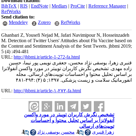
Download citation:
BibTeX
|
RIS
|
EndNote
|
Medlars
|
ProCite
|
Reference Manager
|
RefWorks
Send citation to:
Mendeley
Zotero
RefWorks
Ghanbari Z, Yousefi Nejad M, Jafari Navimipour N, Hosseinzadeh
M. Detection of Twitter Users' Attitudes about Flu Vaccine based on
the Content and Sentiment Analysis of the Sent Tweets. jhbmi 2019;
5 (4) :494-481
URL:
http://jhbmi.ir/article-1-272-fa.html
قنبری زهرا، یوسفی نژاد محسن، جعفری نویمی پور نیما، حسین
زاده مهدی. تشخیص نگرش کاربران توییتر در مورد واکسن آنفولانزا
بر اساس تحلیل محتوا و احساسات توییت‌های ارسالی. مجله
انفورماتیک سلامت و زیست پزشکی. ۱۳۹۷; ۵ (۴) :۴۹۴-۴۸۱
URL:
http://jhbmi.ir/article-۱-۲۷۲-fa.html
تشخیص نگرش کاربران توییتر در مورد واکسن
آنفولانزا بر اساس تحلیل محتوا و احساسات
توییت‌های ارسالی
زهرا قنبری
،
محسن یوسفی نژاد
،