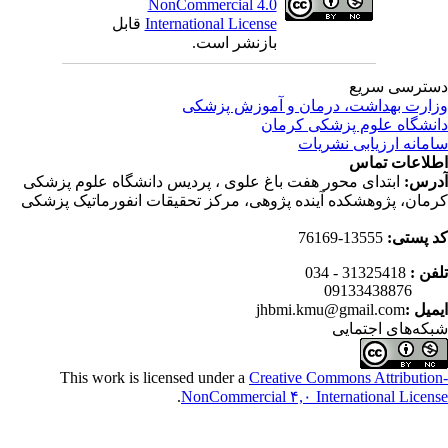
NonCommercial 4.0
International License
قابل
بازنشر است.
ترسی سریع
ارت بهداشت، درمان و آموزش پزشکی
نشگاه علوم پزشکی کرمان
مانه ارزیابی نشریات
لاعات تماس
رس:
ابتدای محور هفت باغ علوی ، پردیس دانشگاه علوم پزشکی
مان، پژوهشکده آینده پژوهی، مرکز تحقیقات انفورماتیک پزشکی
 پستی:
13555-76169
فن :
31325418 - 034
0913343
میل :
jhbmi.kmu@gmail.com
که‌های اجتمایی
This work is licensed under a
Creative Commons Attributio
.
NonCommercial ۴,۰ International Licen