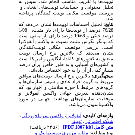
توییت‌ها با تقریب مناسب انجام شد، سپس به
تحلیل محتوایی و احساسات توییت‌های انتخابی و
بررسی موقعیت مکانی توییت کنندگان پرداخته
شد.
نتایج
:
تحلیل احساسات توییت‌ها نشان‌ می‌دهد که
76/28 درصد از توییت‌ها دارای بار مثبت، 1/08
درصد خنثی و 19/68 درصد دارای بار منفی است
که بیانگر نگرش مثبت نسبت به واکسن آنفولانزا
است. بررسی موقعیت مکانی توییت‌کنندگان
نشان می‌دهد که بالاترین نرخ ارسال توییت
متعلق به کشورهای کانادا، انگلیس و آمریکا است
و کشورهای آسیایی و به طور خاص ایران درصد
بسیار کمی از آن را به خود اختصاص داده‌اند.
نتیجه­گیری:
بالاترین نرخ ارسال توییت‌های موافق
مربوط به گروه افراد عادی و سپس سازمان‌ها و
گروه‌های مرتبط با حوزه‌ سلامتی و اخبار بود که
نشان‌دهنده‌ پذیرش جهانی واکسن آنفولانزا و
موفقیت سازمان‌های بهداشت جهانی در مورد
واکسیناسیون می‌باشد.
واژه‌های کلیدی:
آنفولانزا
،
واکسن سرماخوردگی
،
شبکه اجتماعی
،
توییتر
متن کامل
[PDF 1807 kb]
(۲۴۵۶ دریافت)
نوع مطالعه:
مقاله مروری سیستماتیک و