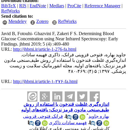
Download citation:
BibTeX
|
RIS
|
EndNote
|
Medlars
|
ProCite
|
Reference Manager
|
RefWorks
Send citation to:
Mendeley
Zotero
RefWorks
Javid B, Fotouhi- Ghazvini F, Zakeri F S. Determining Blood
Glucose Concentration using Near Infrared Spectroscopy: Early
Findings. jhbmi 2019; 5 (4) :469-480
URL:
http://jhbmi.ir/article-1-276-fa.html
جاوید بهاره، فتوحی قزوینی فرانک، ذاکری فهیمه سادات.
اندازه‌گیری غلظت قند‌خون با استفاده از روش طیف‌سنجی مادون
قرمز نزدیک: یافته‌های اولیه. مجله انفورماتیک سلامت و زیست
پزشکی. ۱۳۹۷; ۵ (۴) :۴۶۹-۴۸۰
URL:
http://jhbmi.ir/article-۱-۲۷۶-fa.html
اندازه‌گیری غلظت قند‌خون با استفاده از روش
طیف‌سنجی مادون قرمز نزدیک: یافته‌های اولیه
*
بهاره جاوید
،
فرانک فتوحی قزوینی
،
فهیمه سادات ذاکری
کارشناس ارشد مهندسی فناوری اطلاعات،