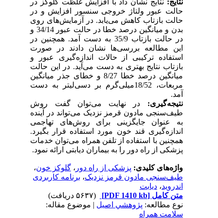
نتایج
:
نتایج نشان داد با افزایش غلظت گلوکز در
حالت عبور ولتاژ خروجی سنسور افزایش و در
حالت بازتاب کاهش می‌یابد. در آزمایش‌های روی
بدن و میانگین درصد خطا در حالت عبور 34/14 و
در حالت بازتاب 35/9 به دست آمد. همچنین در
این مطالعه بررسی‌ها نشان دادند در صورت
استفاده ترکیبی از حالات اندازه‌گیری عبور و
بازتاب نتایج بهتری به دست می‌آید. در این حالت
میانگین درصد خطا 8/27 و خطای جذر میانگین
مربعات، 18/52میلی‌گرم بر دسی‌لیتر به دست
آمد.
نتیجه‌گیری:
در نهایت می‌توان گفت روش
طیف‌سنجی مادون قرمز نزدیک می‌تواند در آینده
به عنوان جایگزینی برای روش‌های تهاجمی
اندازه‌گیری قند خون مورد استفاده قرار بگیرد.
همچنین با استفاده از تلفن همراه می‌توان خدمات
پزشکی از راه دور را به بیماران دیابتی ارائه نمود.
واژه‌های کلیدی:
پزشکی از راه دور
،
گلوکز خون
،
طیف‌سنجی مادون قرمز نزدیک
،
برنامه کاربردی
اندروید
،
دیابت
متن کامل
[PDF 1410 kb]
(۵۶۳۷ دریافت)
نوع مطالعه:
پژوهشي اصیل
| موضوع مقاله:
سلامت همراه