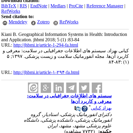
Download citation:
BibTeX
|
RIS
|
EndNote
|
Medlars
|
ProCite
|
Reference Manager
|
RefWorks
Send citation to:
Mendeley
Zotero
RefWorks
Kiani B. Geographical Information Systems in Health: Introduction
and Application. jhbmi 2018; 5 (1) :83-84
URL:
http://jhbmi.ir/article-1-294-fa.html
کیانی بهزاد. سیستم های اطلاعات جغرافیایی در سلامت: معرفی و
کاربرد آن‌ها. مجله انفورماتیک سلامت و زیست پزشکی. ۱۳۹۷; ۵
(۱) :۸۳-۸۴
URL:
http://jhbmi.ir/article-۱-۲۹۴-fa.html
سیستم های اطلاعات جغرافیایی در سلامت:
معرفی و کاربرد آن‌ها
*
بهزاد کیانی
دکترای انفورماتیک پزشکی، استادیار، گروه
انفورماتیک پزشکی، دانشکده پزشکی، دانشگاه
علوم پزشکی مشهد، مشهد، ایران
چکیده:
(۷۷۳۲ مشاهده)