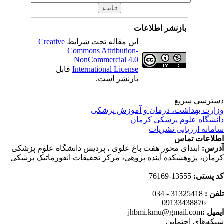
بازنشر اطلاعات
این مقاله تحت شرایط
Creative
Commons Attribution-
NonCommercial 4.0
International License
قابل
بازنشر است.
ترسی سریع
ارت بهداشت، درمان و آموزش پزشکی
نشگاه علوم پزشکی کرمان
مانه ارزیابی نشریات
لاعات تماس
رس:
ابتدای محور هفت باغ علوی ، پردیس دانشگاه علوم پزشکی
مان، پژوهشکده آینده پژوهی، مرکز تحقیقات انفورماتیک پزشکی
 پستی:
13555-76169
فن :
31325418 - 034
0913343
میل :
jhbmi.kmu@gmail.com
که‌های اجتمایی