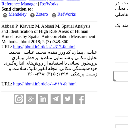
زایش و در سال 1394 کاهش یافته است. در
Reference Manager
|
RefWorks
ه‌های محلی
Send citation to:
Mendeley
Zotero
RefWorks
تفاضلی
مند یک
Abbasi P, Kiavarz M, Abbasi M. Spatial Analysis
and Identification of High Risk Areas of Human
Brucellosis by Spatial Autocorrelation Measurement
Methods. jhbmi 2018; 5 (3) :348-360
URL:
http://jhbmi.ir/article-1-317-fa.html
عباسی پیمان، کیاورز مقدم مجید، عباسی محمد.
تحلیل مکانی و شناسایی مناطق پرخطر بیماری
بروسلوز انسانی با استفاده از روش‌های اندازه‌گیری
خودهمبستگی مکانی. مجله انفورماتیک سلامت و
زیست پزشکی. ۱۳۹۷; ۵ (۳) :۳۴۸-۳۶۰
URL:
http://jhbmi.ir/article-۱-۳۱۷-fa.html