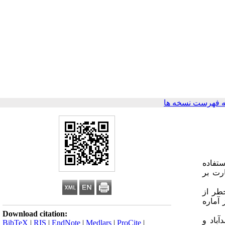
 فهرست نسخه ها
ستفاده
رت بر
طر از
 آماره
Download citation:
آباد و
BibTeX
|
RIS
|
EndNote
|
Medlars
|
ProCite
|