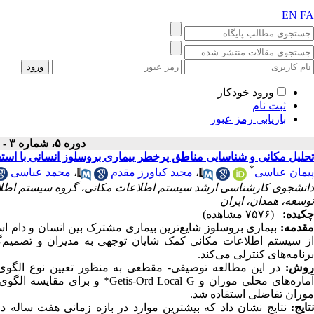
EN
FA
ورود خودکار
ثبت نام
بازیابی رمز عبور
دوره ۵، شماره ۳ - ( پاییز ۱۳۹۷ )
تحلیل مکانی و شناسایی مناطق پرخطر بیماری بروسلوز انسانی با است
*
پیمان عباسی
،
مجید کیاورز مقدم
،
محمد عباسی
دانشجوی کارشناسی ارشد سیستم اطلاعات مکانی، گروه سیستم اطلا
توسعه، همدان، ایران
چکیده:
(۷۵۷۶ مشاهده)
مقدمه:
بیماری بروسلوز شایع‌ترین بیماری مشترک بین انسان و دام ا
از سیستم اطلاعات مکانی کمک شایان توجهی به مدیران و تصمیم
برنامه‌های کنترلی می‌کند.
روش:
در این مطالعه توصیفی- مقطعی به منظور تعیین نوع الگوی 
ماره‌‌های محلی موران و
Getis-Ord Local G
* و برای مقایسه الگوی 
موران تفاضلی استفاده شد.
نتایج
:
نتایج نشان داد که بیشترین موارد در بازه زمانی هفت ساله د