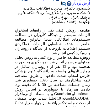
آرش بردبار
دانشجوی دکترای مدیریت اطلاعات سلامت،
دانشکده مدیریت و اطلاع‌رسانی، دانشگاه علوم
پزشکی ایران، تهران، ایران
چکیده:
(۸۵۵۲ مشاهده)
مقدمه:
رویکرد کیفی یکی از راه‌های استخراج
الزامات سیستم از دیدگاه کاربران در مطالعه
سیستم‌های اطلاعاتی است؛ بنابراین مطالعه
حاضر با هدف شناسایی الزامات عملکردی
سیستم اطلاعات داروخانه از دیدگاه داروسازان
با رویکرد کیفی انجام شد.
روش:
مطالعه حاضر از نوع کیفی به روش تحلیل
محتوای مرسوم انجام شد. نمونه‌‌گیری به صورت
هدفمند بود و 15 نفر از داروسازان شاغل در
بیمارستان‌های وابسته به دانشگاه علوم پزشکی
فارس انتخاب شدند. داده­ها از طریق مصاحبه
نیمه ساختارمند در سال 1395 جمع­آوری شد.
زمان جلسات مصاحبه بین 30 تا 40 دقیقه بود.
داده‌ها هم‌زمان با جمع‌آوری بر اساس روش
Lundman
و
Graneheim
و با استفاده از نرم‌افزار
MAXQDA
نسخه 10 تحلیل شدند. جهت اطمینان
از صحت و استحکام یافته‌ها از چهار معیار
Guba