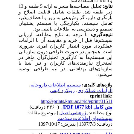
و
Lincoln
استفاده شد.
نتایج
:
تحلیل مصاحبه‌ها منجر به ارائه 5 طبقه و 13
زیر طبقه شد. طبقات شامل قابلیت اصلاح و
بازنگری دارو، گزارش‌دهی به روز و انعطاف‌پذیر،
تعامل سیستم، یکپارچگی با سیستم پشتیبان
تصمیم و دسترسی به اطلاعات بالینی بود.
نتیجه‌گیری:
با توجه به نتایج مطالعه، ارزیابی
سیستم‌ها قبل از خرید و مقایسه آن با الزامات
عملکردی مورد انتظار کاربران امری ضروری
است. همچنین در صورت طراحی درون سازمانی
این سیستم‌ها به کارگیری تحلیل‌گران ماهر در
استخراج نیازمندی‌های کاربران و نیز آشنا با
سازمان‌های بهداشتی، در تیم طراحی توصیه
می‌شود.
واژه‌های کلیدی:
سیستم اطلاعات داروخانه
،
الزامات عملکردی
،
رویکرد کیفی
eprint link:
http://eprints.kmu.ac.ir/id/eprint/31511
متن کامل
[PDF 1077 kb]
(۲۳۶۰ دریافت)
نوع مطالعه:
پژوهشي اصیل
| موضوع مقاله:
سیستمهای اطلاعات سلامت
دریافت: 1397/7/3 | پذیرش: 1397/10/17