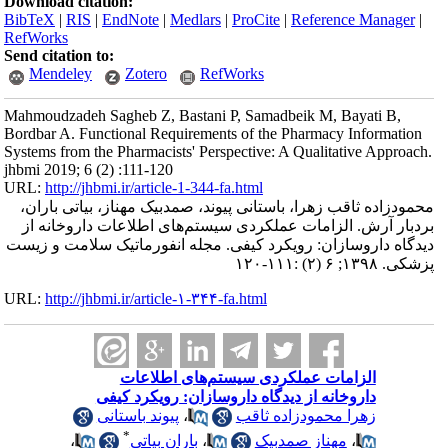
Download citation:
BibTeX
|
RIS
|
EndNote
|
Medlars
|
ProCite
|
Reference Manager
|
RefWorks
Send citation to:
Mendeley
Zotero
RefWorks
Mahmoudzadeh Sagheb Z, Bastani P, Samadbeik M, Bayati B,
Bordbar A. Functional Requirements of the Pharmacy Information
Systems from the Pharmacists' Perspective: A Qualitative Approach.
jhbmi 2019; 6 (2) :111-120
URL:
http://jhbmi.ir/article-1-344-fa.html
محمودزاده ثاقب زهرا، باستانی پیوند، صمدبیک مهناز، بیاتی باران،
بردبار آرش. الزامات عملکردی سیستم‌های اطلاعات داروخانه از
دیدگاه داروسازان: رویکرد کیفی. مجله انفورماتیک سلامت و زیست
پزشکی. ۱۳۹۸; ۶ (۲) :۱۱۱-۱۲۰
URL:
http://jhbmi.ir/article-۱-۳۴۴-fa.html
الزامات عملکردی سیستم‌های اطلاعات
داروخانه از دیدگاه داروسازان: رویکرد کیفی
زهرا محمودزاده ثاقب
،
پیوند باستانی
*
،
مهناز صمدبیک
،
باران بیاتی
،