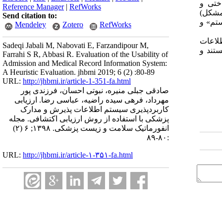
اختی و
Reference Manager
|
RefWorks
به جای یادآوری» هر کدام 9 مشکل و کمترین تعداد مشکل مربوط به اصل «انعطاف‌پذیری و کارآیی استفاده» (1 مشکل)
Send citation to:
ستم» و
Mendeley
Zotero
RefWorks
لاعات
Sadeqi Jabali M, Nabovati E, Farzandipour M,
ستند و
Farrahi S R, Abbasi R. Evaluation of the Usability of
Admission and Medical Record Information System:
A Heuristic Evaluation. jhbmi 2019; 6 (2) :80-89
URL:
http://jhbmi.ir/article-1-351-fa.html
صادقی جبلی منیره، نبوتی احسان، فرزندی پور
مهرداد، فرهی سیده راضیه، عباسی رضا. ارزیابی
کاربردپذیری سیستم اطلاعات پذیرش و مدارک
پزشکی با استفاده از روش ارزیابی اکتشافی. مجله
انفورماتیک سلامت و زیست پزشکی. ۱۳۹۸; ۶ (۲)
:۸۰-۸۹
URL:
http://jhbmi.ir/article-۱-۳۵۱-fa.html