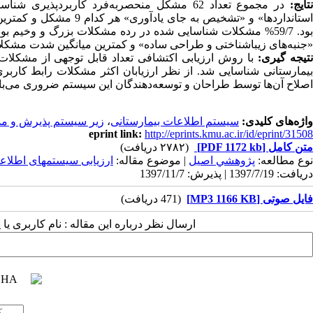
تایج
:
در مجموع تعداد 62 مشکل منحصر‌به‌فرد کاربر
بود. 59/7% مشکلات شناسایی شده در رده مشکلات بزرگ و وخی
«جنبه‌های زیباشناختی و طراحی ساده‌» و کمترین میانگین شدت مشک
تیجه­ گیری:
با روش ارزیابی اکتشافی تعداد قابل توجهی از مشکلا
بیمارستانی شناسایی شد. از نظر ارزیابان اکثر مشکلات رابط کاربر
اصلاح آن‌ها توسط طراحان و توسعه‌دهندگان این سیستم ضروری می‌با
واژه‌های کلیدی:
سیستم اطلاعات بیمارستانی
،
زیر سیستم پذیرش و م
eprint link:
http://eprints.kmu.ac.ir/id/eprint/31508
متن کامل
[PDF 1172 kb]
(۲۷۸۲ دریافت)
نوع مطالعه:
پژوهشي اصیل
| موضوع مقاله:
ارزیابی سیستمهای اطلا
دریافت: 1397/7/19 | پذیرش: 1397/11/7
فایل صوتی [MP3 1166 KB]
(471 دریافت)
ارسال نظر درباره این مقاله : نام کاربری ی