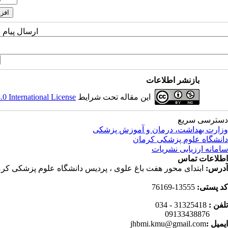
ارسال پیام 
بازنشر اطلاعات
این مقاله تحت شرایط
 International License
دسترسی سریع
وزارت بهداشت، درمان و آموزش پزشکی
دانشگاه علوم پزشکی کرمان
سامانه ارزیابی نشریات
اطلاعات تماس
آدرس:
ابتدای محور هفت باغ علوی ، پردیس دانشگاه علوم پزشکی کرم
کد پستی:
13555-76169
تلفن :
31325418 - 034
09133438876
ایمیل :
jhbmi.kmu@gmail.com