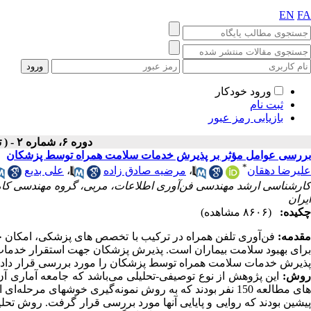
EN
FA
ورود خودکار
ثبت نام
بازیابی رمز عبور
دوره ۶، شماره ۲ - ( تابستان ۱۳۹۸ )
بررسی عوامل مؤثر بر پذیرش خدمات سلامت همراه توسط پزشکان
*
علیرضا دهقان
،
مرضیه صادق زاده
،
علی بدیع
کارشناسی ارشد مهندسی فن‌آوری اطلاعات، مربی، گروه مهندسی کامپ
ایران
چکیده:
(۸۶۰۶ مشاهده)
مقدمه:
فن‌آوری تلفن همراه در ترکیب با تخصص­ های پزشکی، امکان ج
برای بهبود سلامت بیماران است. پذیرش پزشکان جهت استقرار خدمات
پذیرش خدمات سلامت همراه توسط پزشکان را مورد بررسی قرار داد.
وش:
این پژوهش از نوع توصیفی-تحلیلی می‌باشد که جامعه آماری آن
ای مطالعه 150 نفر بودند که به روش نمونه
گیری خوشه­ای مرحله‌ای ان
یشین بودند که روایی و پایایی آنها مورد بررسی قرار گرفت. روش تحلی