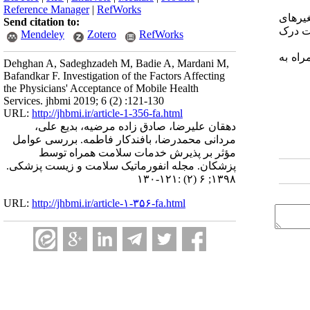
Reference Manager
|
RefWorks
یرهای
Send citation to:
لت درک
Mendeley
Zotero
RefWorks
راه به
Dehghan A, Sadeghzadeh M, Badie A, Mardani M,
Bafandkar F. Investigation of the Factors Affecting
the Physicians' Acceptance of Mobile Health
Services. jhbmi 2019; 6 (2) :121-130
URL:
http://jhbmi.ir/article-1-356-fa.html
دهقان علیرضا، صادق زاده مرضیه، بدیع علی،
مردانی محمدرضا، بافندکار فاطمه. بررسی عوامل
مؤثر بر پذیرش خدمات سلامت همراه توسط
پزشکان. مجله انفورماتیک سلامت و زیست پزشکی.
۱۳۹۸; ۶ (۲) :۱۲۱-۱۳۰
URL:
http://jhbmi.ir/article-۱-۳۵۶-fa.html