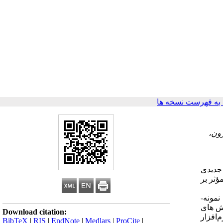
ه فهرست نسخه ها
ون،
 جدیدی
ثر بر
مونه­
هش های
Download citation:
م‌افزار
BibTeX
|
RIS
|
EndNote
|
Medlars
|
ProCite
|