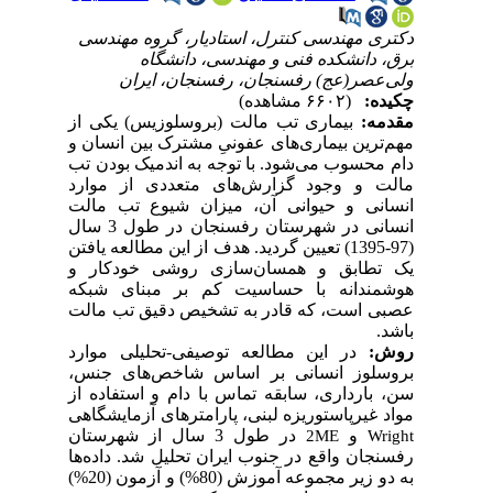
دکتری مهندسی کنترل، استادیار، گروه مهندسی
برق، دانشکده فنی و مهندسی، دانشگاه
ولی‌عصر(عج) رفسنجان، رفسنجان، ایران
چکیده:
(۶۶۰۲ مشاهده)
مقدمه:
بیماری تب مالت (بروسلوزیس) یکی از
مهم‌ترین بیماری
های عفونیِ مشترک بین انسان و
دام محسوب می
شود. با توجه به اندمیک بودن تب
مالت و وجود گزارش‌های متعددی از موارد
انسانی و حیوانی آن، میزان شیوع تب مالت
انسانی در شهرستان رفسنجان در طول 3 سال
(97-1395) تعیین گردید. هدف از این مطالعه یافتن
یک تطابق و همسان‌سازی روشی خودکار و
هوشمندانه با حساسیت کم بر مبنای شبکه
عصبی است، که قادر به تشخیص دقیق تب مالت
باشد.
روش:
در این مطالعه توصیفی-تحلیلی موارد
بروسلوز انسانی بر اساس شاخص‌های جنس،
سن، بارداری، سابقه تماس با دام و استفاده از
مواد غیر‌پاستوریزه لبنی، پارامترهای آزمایشگاهی
و
در طول 3 سال از شهرستان
2ME
Wright
رفسنجان واقع در جنوب ایران تحلیل شد. داده‌ها
به دو زیر مجموعه آموزش (80%) و آزمون (20%)