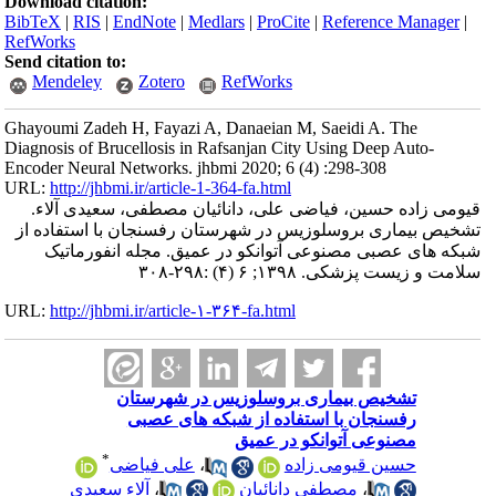
Download citation:
BibTeX
|
RIS
|
EndNote
|
Medlars
|
ProCite
|
Reference Manager
|
RefWorks
Send citation to:
Mendeley
Zotero
RefWorks
Ghayoumi Zadeh H, Fayazi A, Danaeian M, Saeidi A. The
Diagnosis of Brucellosis in Rafsanjan City Using Deep Auto-
Encoder Neural Networks. jhbmi 2020; 6 (4) :298-308
URL:
http://jhbmi.ir/article-1-364-fa.html
قیومی زاده حسین، فیاضی علی، دانائیان مصطفی، سعیدی آلاء.
تشخیص بیماری بروسلوزیس در شهرستان رفسنجان با استفاده از
شبکه های عصبی مصنوعی آتوانکو در عمیق. مجله انفورماتیک
سلامت و زیست پزشکی. ۱۳۹۸; ۶ (۴) :۲۹۸-۳۰۸
URL:
http://jhbmi.ir/article-۱-۳۶۴-fa.html
تشخیص بیماری بروسلوزیس در شهرستان
رفسنجان با استفاده از شبکه های عصبی
مصنوعی آتوانکو در عمیق
*
حسین قیومی زاده
،
علی فیاضی
،
مصطفی دانائیان
،
آلاء سعیدی