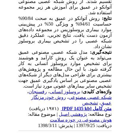
تقسیم شدند. از روش شبکه عصبی مصنوعی
آتوانکو در عمیق برای آموزش هر زیر مجموعه
استفاده شد.
نتایج
:
روش آتوانکو در عمیق به صحت 90/84%
حساسیت 94/61% و ویژگی 50‌% در پیش‌بینی
موارد بیماری بروسلوزیس در مجموعه داده‌های
آزمون دست یافت، نتایج تجربی، عملکرد دقیق
شبکه عصبی را در تشخیص بیماری بروسلوز
نشان داد.
نتیجه‌گیری:
مدل شبکه عصبی مصنوعی عمیق
می‌تواند به عنوان یک روش کارآمد و هوشمند
برای تشخیص موارد بروسلوز انسانی به کار
گرفته شود. با این حال مطالعه و پژوهش‌های
بیشتری برای طراحی مدل‌های دیگر از شبکه‌های
عصبی مصنوعی بر اساس یادگیری عمیق جهت
تشخیص سایر بیمارهای عفونی مورد نیاز است.
واژه‌های کلیدی:
بروسلوز انسانی
،
رفسنجان
،
شبکه عصبی مصنوعی
،
روش خودرمزنگار
عمیق
،
تشخیص
متن کامل
[PDF 1435 kb]
(۱۹۷۱ دریافت)
نوع مطالعه:
پژوهشي اصیل
| موضوع مقاله:
هوش مصنوعی در حوزه سلامت
دریافت: 1397/9/25 | پذیرش: 1398/3/11